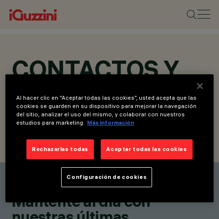
CONTACTOS Y
UBICACIONES
Al hacer clic en “Aceptar todas las cookies”, usted acepta que las
cookies se guarden en su dispositivo para mejorar la navegación
del sitio, analizar el uso del mismo, y colaborar con nuestros
estudios para marketing.
Más información
ENCUENTRA UN CONTACTO
ENVIAR SOLICITUD
Rechazarlas todas
Aceptar todas las cookies
Configuración de cookies
Encuentra un contacto
Mantente al día con
nuestras últimas