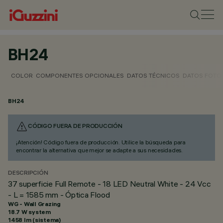
BH24
COLOR
COMPONENTES OPCIONALES
DATOS TÉCNICOS
DATOS FOTO
BH24
CÓDIGO FUERA DE PRODUCCIÓN
¡Atención! Código fuera de producción. Utilice la búsqueda para
encontrar la alternativa que mejor se adapte a sus necesidades.
DESCRIPCIÓN
37 superficie Full Remote - 18 LED Neutral White - 24 Vcc
- L = 1585 mm - Óptica Flood
WG - Wall Grazing
18.7 W system
1458 lm (sistema)