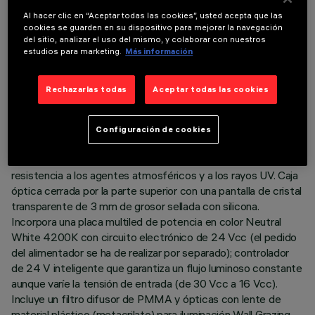
DATOS TÉCNICOS
Al hacer clic en “Aceptar todas las cookies”, usted acepta que las
ÚLTIMA ACTUALIZACIÓN: 03/08/2026
cookies se guarden en su dispositivo para mejorar la navegación
del sitio, analizar el uso del mismo, y colaborar con nuestros
estudios para marketing.
Más información
DESCRIPCIÓN
Luminaria de iluminación directa destinada al uso de lámparas
Rechazarlas todas
Aceptar todas las cookies
LED monocromáticas. Instalación en superficie y en pared.
Compuesto por el cuerpo y los soportes de instalación (el
pedido se ha de realizar por separado). Cuerpo de aluminio
Configuración de cookies
extruido con extremos de zamak fundidos a presión que
incluyen juntas silicónicas. Pintura acrílica líquida de alta
resistencia a los agentes atmosféricos y a los rayos UV. Caja
óptica cerrada por la parte superior con una pantalla de cristal
transparente de 3 mm de grosor sellada con silicona.
Incorpora una placa multiled de potencia en color Neutral
White 4200K con circuito electrónico de 24 Vcc (el pedido
del alimentador se ha de realizar por separado); controlador
de 24 V inteligente que garantiza un flujo luminoso constante
aunque varíe la tensión de entrada (de 30 Vcc a 16 Vcc).
Incluye un filtro difusor de PMMA y ópticas con lente de
material plástico (metacrilato) para iluminación Wall Grazing.