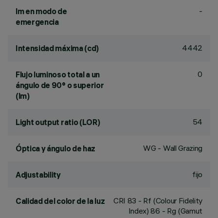
-
lm en modo de
emergencia
4442
Intensidad máxima (cd)
0
Flujo luminoso total a un
ángulo de 90° o superior
(lm)
54
Light output ratio (LOR)
WG - Wall Grazing
Óptica y ángulo de haz
fijo
Adjustability
CRI
83
- Rf (Colour Fidelity
Calidad del color de la luz
Index) 86 - Rg (Gamut