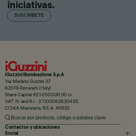
iniciativas.
SUSCRÍBETE
iGuzzini illuminazione S.p.A
Via Mariano Guzzini 37
62019 Recanati (Italy)
Share Capital €21.050.000,00 i.v.
VAT N. and R.I. : (IT)00082630435
CCIAA Macerata, R.E.A. 40632
Contactos y ubicaciones
Social