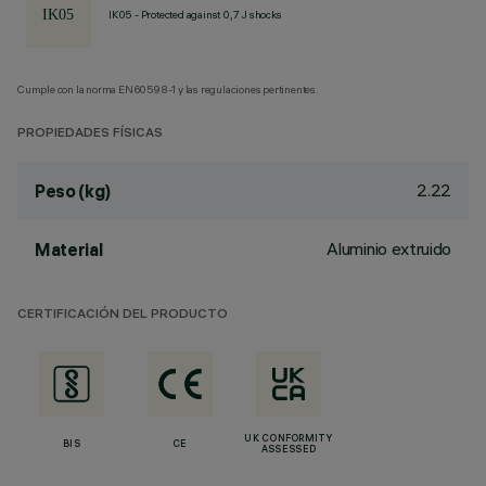
IK05 - Protected against 0,7 J shocks
Cumple con la norma EN60598-1 y las regulaciones pertinentes.
PROPIEDADES FÍSICAS
2.22
Peso (kg)
Aluminio extruido
Material
CERTIFICACIÓN DEL PRODUCTO
UK CONFORMITY
BIS
CE
ASSESSED