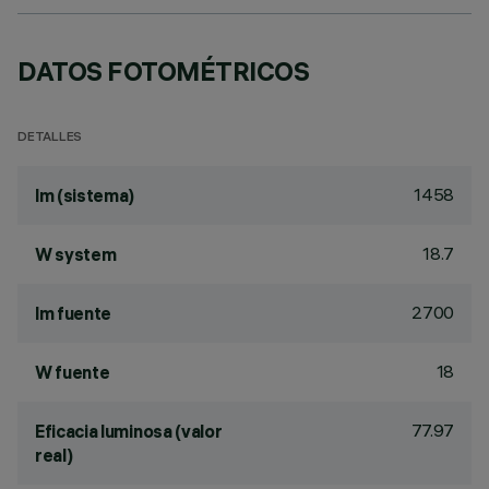
DATOS FOTOMÉTRICOS
DETALLES
1458
lm (sistema)
18.7
W system
2700
lm fuente
18
W fuente
77.97
Eficacia luminosa (valor
real)