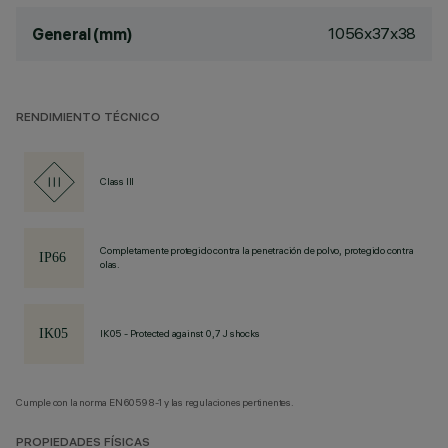
1056x37x38
General (mm)
RENDIMIENTO TÉCNICO
Class III
Completamente protegido contra la penetración de polvo, protegido contra
olas.
IK05 - Protected against 0,7 J shocks
Cumple con la norma EN60598-1 y las regulaciones pertinentes.
PROPIEDADES FÍSICAS