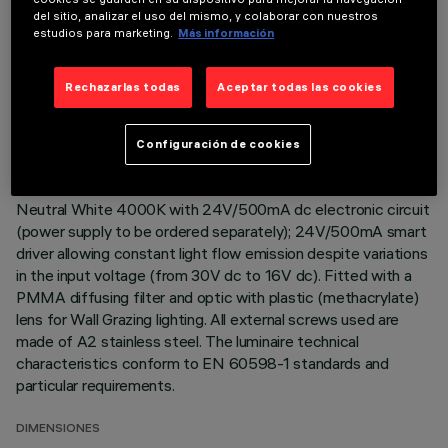
del sitio, analizar el uso del mismo, y colaborar con nuestros
Direct light luminaire, designed to use monochrome LED
estudios para marketing.
Más información
lamps. Ceiling- and wall-mounted. Consists of a body and
supports for installation (to be ordered separately). Extruded
Rechazarlas todas
Aceptar todas las cookies
aluminium boy, with zamak die-cast end caps complete with
silicone seals. Coated with liquid acrylic paint with a high level
of weather and UV ray resistance. The top of the optical
Configuración de cookies
assembly is closed by a 3 mm thick transparent glass screen,
fixed with silicone. Complete with multi-LED power plate in
Neutral White 4000K with 24V/500mA dc electronic circuit
(power supply to be ordered separately); 24V/500mA smart
driver allowing constant light flow emission despite variations
in the input voltage (from 30V dc to 16V dc). Fitted with a
PMMA diffusing filter and optic with plastic (methacrylate)
lens for Wall Grazing lighting. All external screws used are
made of A2 stainless steel. The luminaire technical
characteristics conform to EN 60598-1 standards and
particular requirements.
DIMENSIONES