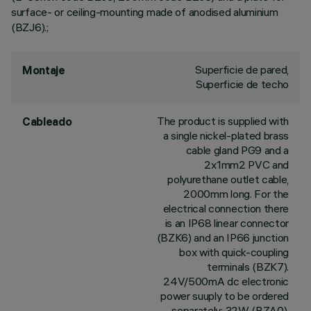
surface- or ceiling-mounting made of anodised aluminium
(BZJ6).;
Superficie de pared,
Montaje
Superficie de techo
The product is supplied with
Cableado
a single nickel-plated brass
cable gland PG9 and a
2x1mm2 PVC and
polyurethane outlet cable,
2000mm long. For the
electrical connection there
is an IP68 linear connector
(BZK6) and an IP66 junction
box with quick-coupling
terminals (BZK7).
24V/500mA dc electronic
power suuply to be ordered
separately: 32W (BZA0),