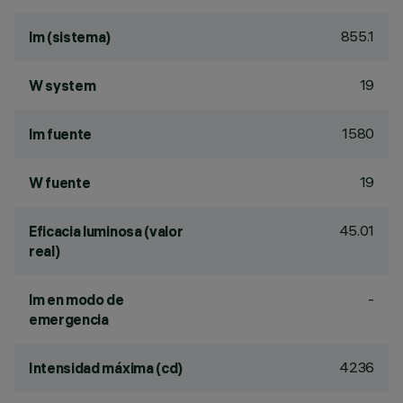
855.1
lm (sistema)
19
W system
1580
lm fuente
19
W fuente
45.01
Eficacia luminosa (valor
real)
-
lm en modo de
emergencia
4236
Intensidad máxima (cd)