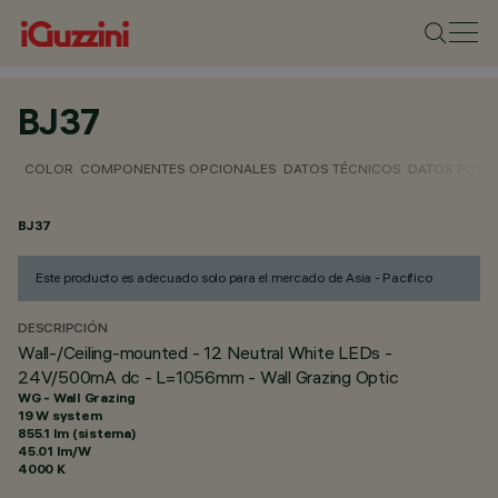
BJ37
COLOR
COMPONENTES OPCIONALES
DATOS TÉCNICOS
DATOS FOTO
BJ37
Este producto es adecuado solo para el mercado de Asia - Pacífico
DESCRIPCIÓN
Wall-/Ceiling-mounted - 12 Neutral White LEDs -
24V/500mA dc - L=1056mm - Wall Grazing Optic
WG - Wall Grazing
19 W system
855.1 lm (sistema)
45.01 lm/W
4000 K