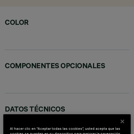
COLOR
COMPONENTES OPCIONALES
DATOS TÉCNICOS
ÚLTIMA ACTUALIZACIÓN: 02/08/2026
Al hacer clic en “Aceptar todas las cookies”, usted acepta que las
DESCRIPCIÓN
cookies se guarden en su dispositivo para mejorar la navegación