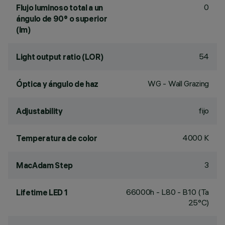
0
Flujo luminoso total a un
ángulo de 90° o superior
(lm)
54
Light output ratio (LOR)
WG - Wall Grazing
Óptica y ángulo de haz
fijo
Adjustability
4000 K
Temperatura de color
3
MacAdam Step
66000h - L80 - B10 (Ta
Lifetime LED 1
25°C)