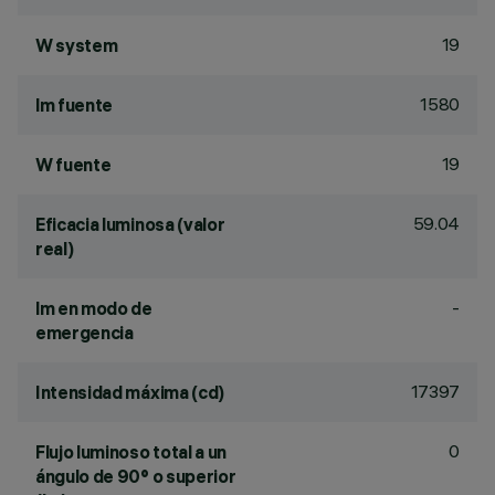
19
W system
1580
lm fuente
19
W fuente
59.04
Eficacia luminosa (valor
real)
-
lm en modo de
emergencia
17397
Intensidad máxima (cd)
0
Flujo luminoso total a un
ángulo de 90° o superior