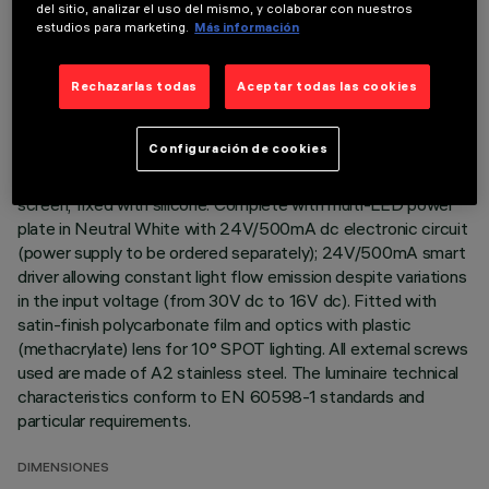
del sitio, analizar el uso del mismo, y colaborar con nuestros
estudios para marketing.
Más información
Direct light luminaire, designed to use monochrome LED
lamps. Ceiling- and wall-mounted. Consists of a body and
supports for installation (to be ordered separately). Extruded
Rechazarlas todas
Aceptar todas las cookies
aluminium body, with zamak die-cast end caps complete with
silicone gaskets. Coated with liquid acrylic paint with a high
Configuración de cookies
level of weather and UV ray resistance. The top of the
optical assembly is closed by a 3 mm thick transparent glass
screen, fixed with silicone. Complete with multi-LED power
plate in Neutral White with 24V/500mA dc electronic circuit
(power supply to be ordered separately); 24V/500mA smart
driver allowing constant light flow emission despite variations
in the input voltage (from 30V dc to 16V dc). Fitted with
satin-finish polycarbonate film and optics with plastic
(methacrylate) lens for 10° SPOT lighting. All external screws
used are made of A2 stainless steel. The luminaire technical
characteristics conform to EN 60598-1 standards and
particular requirements.
DIMENSIONES