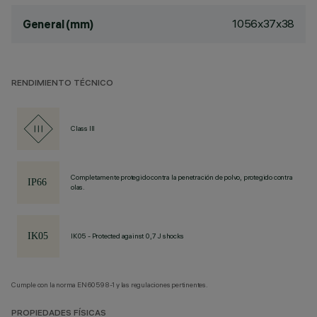
1056x37x38
General (mm)
RENDIMIENTO TÉCNICO
Class III
Completamente protegido contra la penetración de polvo, protegido contra
olas.
IK05 - Protected against 0,7 J shocks
Cumple con la norma EN60598-1 y las regulaciones pertinentes.
PROPIEDADES FÍSICAS