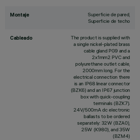
Superficie de pared,
Montaje
Superficie de techo
The product is supplied with
Cableado
a single nickel-plated brass
cable gland PG9 and a
2x1mm2 PVC and
polyurethane outlet cable,
2000mm long. For the
electrical connection there
is an IP68 linear connector
(BZK6) and an IP67 junction
box with quick-coupling
terminals (BZK7).
24V/500mA dc electronic
ballasts to be ordered
separately: 32W (BZA0),
25W (K980), and 35W
(BZM4)