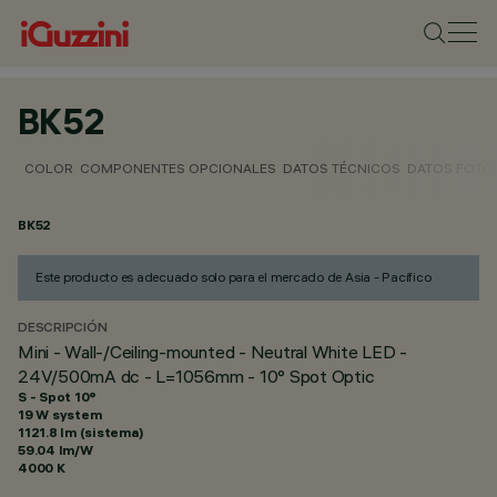
BK52
COLOR
COMPONENTES OPCIONALES
DATOS TÉCNICOS
DATOS FOTO
BK52
Este producto es adecuado solo para el mercado de Asia - Pacífico
DESCRIPCIÓN
Mini - Wall-/Ceiling-mounted - Neutral White LED -
24V/500mA dc - L=1056mm - 10° Spot Optic
S - Spot 10°
19 W system
1121.8 lm (sistema)
59.04 lm/W
4000 K