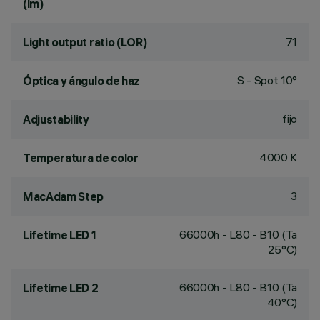
(lm)
71
Light output ratio (LOR)
S - Spot 10°
Óptica y ángulo de haz
fijo
Adjustability
4000 K
Temperatura de color
3
MacAdam Step
66000h - L80 - B10 (Ta
Lifetime LED 1
25°C)
66000h - L80 - B10 (Ta
Lifetime LED 2
40°C)