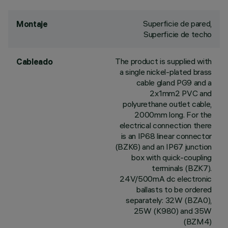
Superficie de pared,
Montaje
Superficie de techo
The product is supplied with
Cableado
a single nickel-plated brass
cable gland PG9 and a
2x1mm2 PVC and
polyurethane outlet cable,
2000mm long. For the
electrical connection there
is an IP68 linear connector
(BZK6) and an IP67 junction
box with quick-coupling
terminals (BZK7).
24V/500mA dc electronic
ballasts to be ordered
separately: 32W (BZA0),
25W (K980) and 35W
(BZM4)