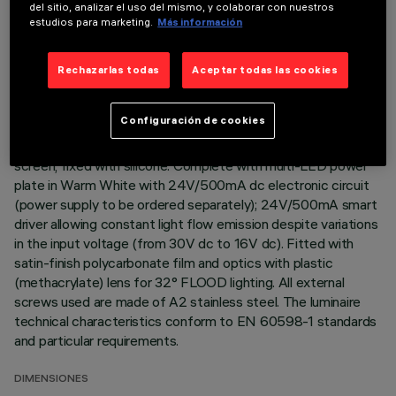
del sitio, analizar el uso del mismo, y colaborar con nuestros
estudios para marketing.
Más información
Direct light luminaire, designed to use monochrome LED
lamps. Ceiling- and wall-mounted. Consists of a body and
supports for installation (to be ordered separately). Extruded
Rechazarlas todas
Aceptar todas las cookies
aluminium body, with zamak die-cast end caps complete with
silicone gaskets. Coated with liquid acrylic paint with a high
Configuración de cookies
level of weather and UV ray resistance. The top of the
optical assembly is closed by a 3 mm thick transparent glass
screen, fixed with silicone. Complete with multi-LED power
plate in Warm White with 24V/500mA dc electronic circuit
(power supply to be ordered separately); 24V/500mA smart
driver allowing constant light flow emission despite variations
in the input voltage (from 30V dc to 16V dc). Fitted with
satin-finish polycarbonate film and optics with plastic
(methacrylate) lens for 32° FLOOD lighting. All external
screws used are made of A2 stainless steel. The luminaire
technical characteristics conform to EN 60598-1 standards
and particular requirements.
DIMENSIONES