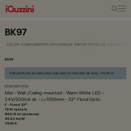
BK97
COLOR
COMPONENTES OPCIONALES
DATOS TÉCNICOS
DATOS FOTO
BK97
Este producto es adecuado solo para el mercado de Asia - Pacífico
DESCRIPCIÓN
Mini - Wall-/Ceiling-mounted - Warm White LED -
24V/500mA dc - L=1056mm - 32° Flood Optic
F - Flood 32°
19 W system
863.14 lm (sistema)
45.43 lm/W
3000 K