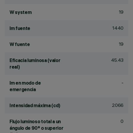
19
W system
1440
lm fuente
19
W fuente
45.43
Eficacia luminosa (valor
real)
-
lm en modo de
emergencia
2066
Intensidad máxima (cd)
0
Flujo luminoso total a un
ángulo de 90° o superior