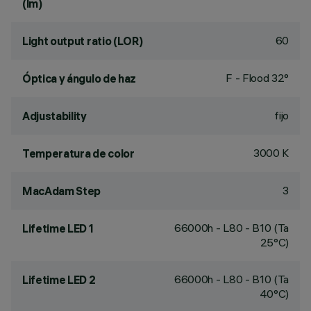
(lm)
60
Light output ratio (LOR)
F - Flood 32°
Óptica y ángulo de haz
fijo
Adjustability
3000 K
Temperatura de color
3
MacAdam Step
66000h - L80 - B10 (Ta
Lifetime LED 1
25°C)
66000h - L80 - B10 (Ta
Lifetime LED 2
40°C)