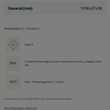
1056x37x38
General (mm)
RENDIMIENTO TÉCNICO
Class III
Completamente protegido contra la penetración de polvo, protegido contra
olas.
IK05 - Protected against 0,7 J shocks
Cumple con la norma EN60598-1 y las regulaciones pertinentes.
PROPIEDADES FÍSICAS