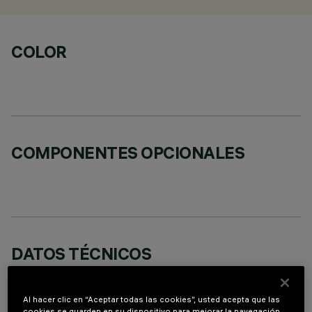
COLOR
COMPONENTES OPCIONALES
DATOS TÉCNICOS
ÚLTIMA ACTUALIZACIÓN: 07/08/2026
Al hacer clic en “Aceptar todas las cookies”, usted acepta que las
DESCRIPCIÓN
cookies se guarden en su dispositivo para mejorar la navegación