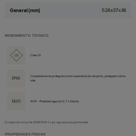
528x37x38
General (mm)
RENDIMIENTO TÉCNICO
Class III
Completamente protegido contra la penetración de polvo, protegido contra
olas.
IK05 - Protected against 0,7 J shocks
Cumple con la norma EN60598-1 y las regulaciones pertinentes.
PROPIEDADES FÍSICAS