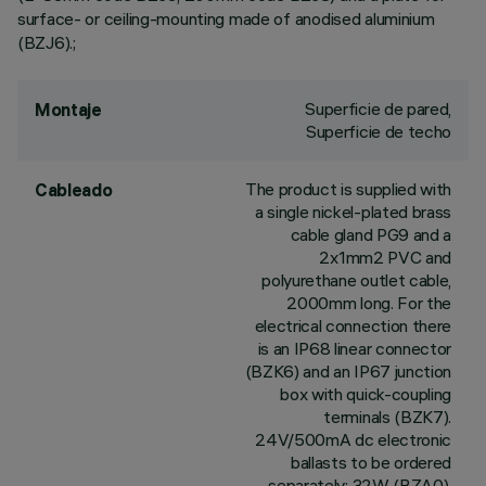
surface- or ceiling-mounting made of anodised aluminium
(BZJ6).;
Superficie de pared,
Montaje
Superficie de techo
The product is supplied with
Cableado
a single nickel-plated brass
cable gland PG9 and a
2x1mm2 PVC and
polyurethane outlet cable,
2000mm long. For the
electrical connection there
is an IP68 linear connector
(BZK6) and an IP67 junction
box with quick-coupling
terminals (BZK7).
24V/500mA dc electronic
ballasts to be ordered
separately: 32W (BZA0),