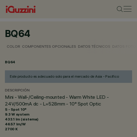
BQ64
COLOR
COMPONENTES OPCIONALES
DATOS TÉCNICOS
DATOS FOTO
BQ64
Este producto es adecuado solo para el mercado de Asia - Pacífico
DESCRIPCIÓN
Mini - Wall-/Ceiling-mounted - Warm White LED -
24V/500mA dc - L=528mm - 10° Spot Optic
S - Spot 10°
9.3 W system
433.1 lm (sistema)
46.57 lm/W
2700 K