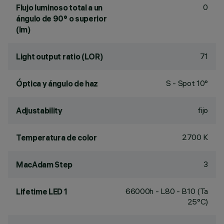
0
Flujo luminoso total a un
ángulo de 90° o superior
(lm)
71
Light output ratio (LOR)
S - Spot 10°
Óptica y ángulo de haz
fijo
Adjustability
2700 K
Temperatura de color
3
MacAdam Step
66000h - L80 - B10 (Ta
Lifetime LED 1
25°C)