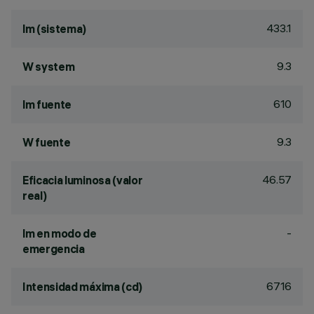
433.1
lm (sistema)
9.3
W system
610
lm fuente
9.3
W fuente
46.57
Eficacia luminosa (valor
real)
-
lm en modo de
emergencia
6716
Intensidad máxima (cd)