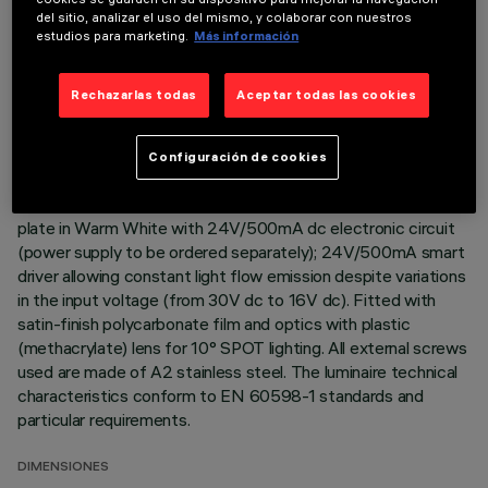
del sitio, analizar el uso del mismo, y colaborar con nuestros
Direct light luminaire, designed to use monochrome LED
estudios para marketing.
Más información
lamps. Ceiling- and wall-mounted. Consists of a body and
supports for installation (to be ordered separately). Extruded
Rechazarlas todas
Aceptar todas las cookies
aluminium body, with zamak die-cast end caps complete with
silicone gaskets. Coated with liquid acrylic paint with a high
level of weather and UV ray resistance. The top of the
Configuración de cookies
optical assembly is closed by a 3 mm thick transparent glass
screen, fixed with silicone. Complete with multi-LED power
plate in Warm White with 24V/500mA dc electronic circuit
(power supply to be ordered separately); 24V/500mA smart
driver allowing constant light flow emission despite variations
in the input voltage (from 30V dc to 16V dc). Fitted with
satin-finish polycarbonate film and optics with plastic
(methacrylate) lens for 10° SPOT lighting. All external screws
used are made of A2 stainless steel. The luminaire technical
characteristics conform to EN 60598-1 standards and
particular requirements.
DIMENSIONES