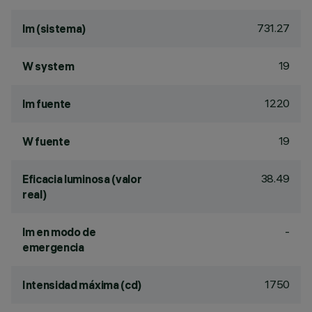
731.27
lm (sistema)
19
W system
1220
lm fuente
19
W fuente
38.49
Eficacia luminosa (valor
real)
-
lm en modo de
emergencia
1750
Intensidad máxima (cd)