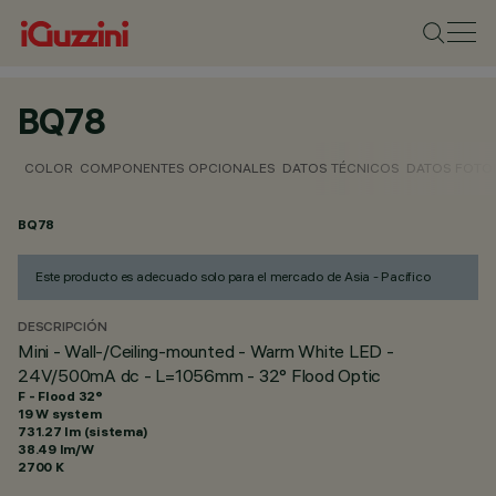
BQ78
COLOR
COMPONENTES OPCIONALES
DATOS TÉCNICOS
DATOS FOTO
BQ78
Este producto es adecuado solo para el mercado de Asia - Pacífico
DESCRIPCIÓN
Mini - Wall-/Ceiling-mounted - Warm White LED -
24V/500mA dc - L=1056mm - 32° Flood Optic
F - Flood 32°
19 W system
731.27 lm (sistema)
38.49 lm/W
2700 K