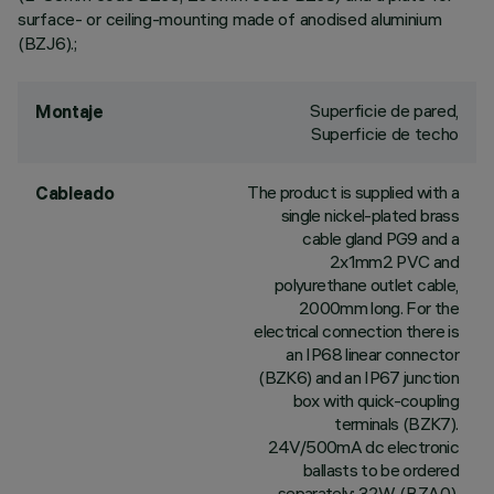
surface- or ceiling-mounting made of anodised aluminium
(BZJ6).;
Superficie de pared,
Montaje
Superficie de techo
The product is supplied with a
Cableado
single nickel-plated brass
cable gland PG9 and a
2x1mm2 PVC and
polyurethane outlet cable,
2000mm long. For the
electrical connection there is
an IP68 linear connector
(BZK6) and an IP67 junction
box with quick-coupling
terminals (BZK7).
24V/500mA dc electronic
ballasts to be ordered
separately: 32W (BZA0),