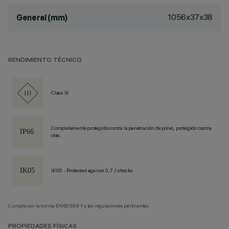
1056x37x38
General (mm)
RENDIMIENTO TÉCNICO
Class III
Completamente protegido contra la penetración de polvo, protegido contra
olas.
IK05 - Protected against 0,7 J shocks
Cumple con la norma EN60598-1 y las regulaciones pertinentes.
PROPIEDADES FÍSICAS