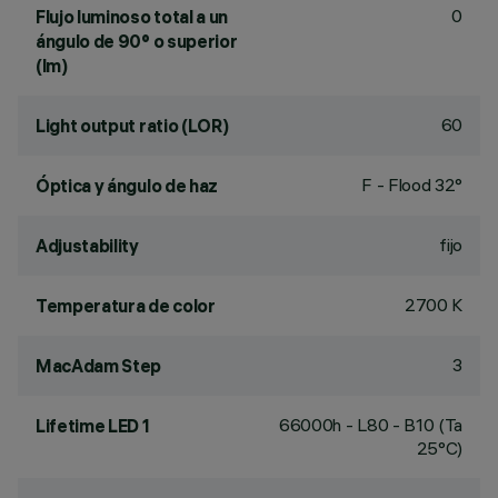
0
Flujo luminoso total a un
ángulo de 90° o superior
(lm)
60
Light output ratio (LOR)
F - Flood 32°
Óptica y ángulo de haz
fijo
Adjustability
2700 K
Temperatura de color
3
MacAdam Step
66000h - L80 - B10 (Ta
Lifetime LED 1
25°C)