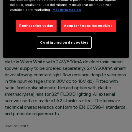
del sitio, analizar el uso del mismo, y colaborar con nuestros
Direct light luminaire, designed to use monochrome LED
estudios para marketing.
Más información
lamps. Ceiling- and wall-mounted. Consists of a body and
supports for installation (to be ordered separately). Extruded
Rechazarlas todas
Aceptar todas las cookies
aluminium body, with zamak die-cast end caps complete with
silicone gaskets. Coated with liquid acrylic paint with a high
level of weather and UV ray resistance. The top of the
Configuración de cookies
optical assembly is closed by a 3 mm thick transparent glass
screen, fixed with silicone. Complete with multi-LED power
plate in Warm White with 24V/500mA dc electronic circuit
(power supply to be ordered separately); 24V/500mA smart
driver allowing constant light flow emission despite variations
in the input voltage (from 30V dc to 16V dc). Fitted with
satin-finish polycarbonate film and optics with plastic
(methacrylate) lens for 32° FLOOD lighting. All external
screws used are made of A2 stainless steel. The luminaire
technical characteristics conform to EN 60598-1 standards
and particular requirements.
DIMENSIONES