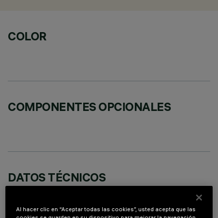
COLOR
COMPONENTES OPCIONALES
DATOS TÉCNICOS
ÚLTIMA ACTUALIZACIÓN: 02/08/2026
Al hacer clic en “Aceptar todas las cookies”, usted acepta que las
DESCRIPCIÓN
cookies se guarden en su dispositivo para mejorar la navegación