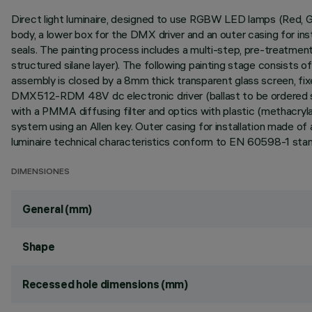
Direct light luminaire, designed to use RGBW LED lamps (Red, G
body, a lower box for the DMX driver and an outer casing for in
seals. The painting process includes a multi-step, pre-treatment
structured silane layer). The following painting stage consists of
assembly is closed by a 8mm thick transparent glass screen, fix
DMX512-RDM 48V dc electronic driver (ballast to be ordered sep
with a PMMA diffusing filter and optics with plastic (methacrylat
system using an Allen key. Outer casing for installation made o
luminaire technical characteristics conform to EN 60598-1 stan
DIMENSIONES
General (mm)
Shape
Recessed hole dimensions (mm)