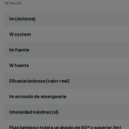
DETALLES
lm (sistema)
W system
lm fuente
W fuente
Eficacia luminosa (valor real)
lm en modo de emergencia
Intensidad máxima (cd)
Flujo luminoso total a un ángulo de 90° o superior (lm)