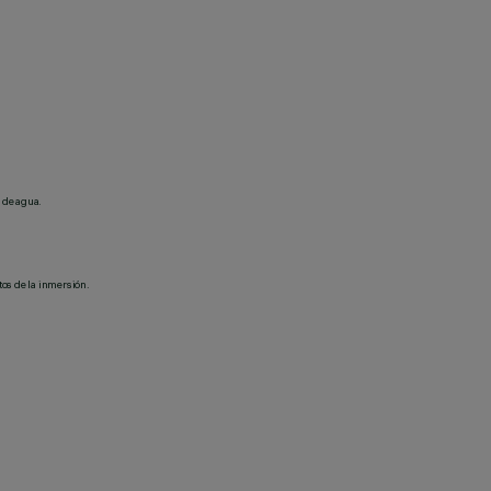
 de agua.
tos de la inmersión.