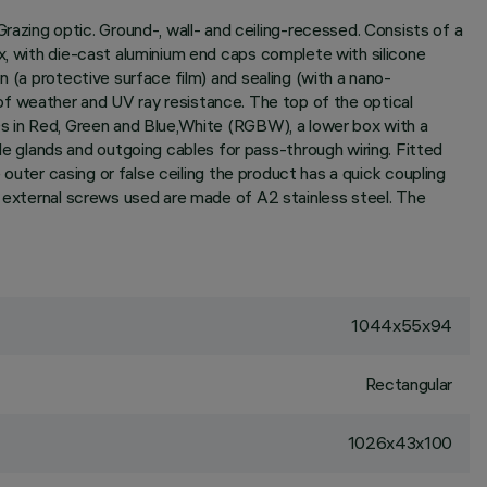
zing optic. Ground-, wall- and ceiling-recessed. Consists of a
x, with die-cast aluminium end caps complete with silicone
 (a protective surface film) and sealing (with a nano-
el of weather and UV ray resistance. The top of the optical
Ds in Red, Green and Blue,White (RGBW), a lower box with a
 glands and outgoing cables for pass-through wiring. Fitted
 outer casing or false ceiling the product has a quick coupling
l external screws used are made of A2 stainless steel. The
1044x55x94
Rectangular
1026x43x100