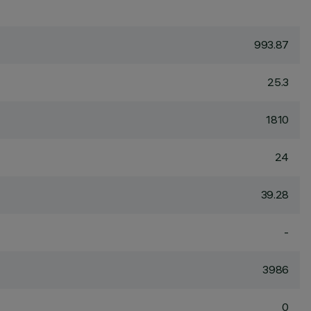
993.87
25.3
1810
24
39.28
-
3986
0