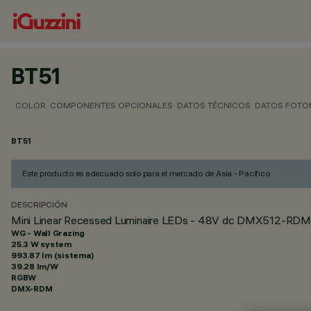
BT51
COLOR
COMPONENTES OPCIONALES
DATOS TÉCNICOS
DATOS FOTO
BT51
Este producto es adecuado solo para el mercado de Asia - Pacífico
DESCRIPCIÓN
Mini Linear Recessed Luminaire LEDs - 48V dc DMX512-RDM 
WG - Wall Grazing
25.3 W system
993.87 lm (sistema)
39.28 lm/W
RGBW
DMX-RDM