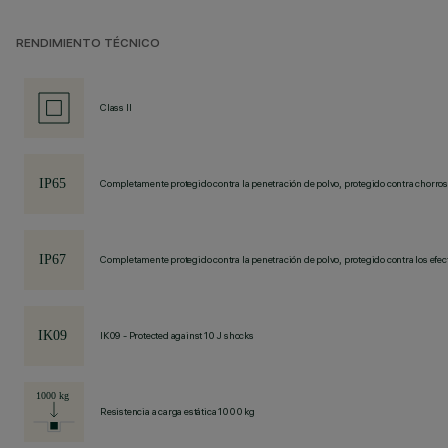
RENDIMIENTO TÉCNICO
Class II
Completamente protegido contra la penetración de polvo, protegido contra chorros
Completamente protegido contra la penetración de polvo, protegido contra los efec
IK09 - Protected against 10 J shocks
Resistencia a carga estática 1000 kg