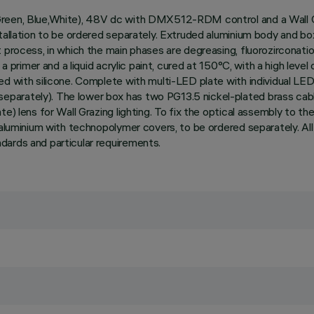
reen, Blue,White), 48V dc with DMX512-RDM control and a Wall Gra
stallation to be ordered separately. Extruded aluminium body and bo
 process, in which the main phases are degreasing, fluorozirconation
 a primer and a liquid acrylic paint, cured at 150°C, with a high lev
ed with silicone. Complete with multi-LED plate with individual LE
arately). The lower box has two PG13.5 nickel-plated brass cable
e) lens for Wall Grazing lighting. To fix the optical assembly to the
f aluminium with technopolymer covers, to be ordered separately. Al
dards and particular requirements.