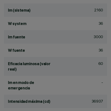
2160
lm (sistema)
36
W system
3000
lm fuente
36
W fuente
60
Eficacia luminosa (valor
real)
-
lm en modo de
emergencia
36937
Intensidad máxima (cd)