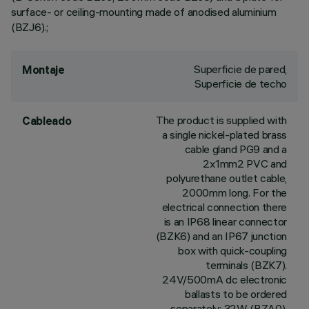
surface- or ceiling-mounting made of anodised aluminium
(BZJ6).;
Superficie de pared,
Montaje
Superficie de techo
The product is supplied with
Cableado
a single nickel-plated brass
cable gland PG9 and a
2x1mm2 PVC and
polyurethane outlet cable,
2000mm long. For the
electrical connection there
is an IP68 linear connector
(BZK6) and an IP67 junction
box with quick-coupling
terminals (BZK7).
24V/500mA dc electronic
ballasts to be ordered
separately: 32W (BZA0),