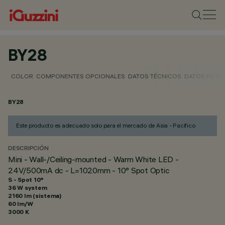
BY28
COLOR
COMPONENTES OPCIONALES
DATOS TÉCNICOS
DATOS FOTO
BY28
Este producto es adecuado solo para el mercado de Asia - Pacífico
DESCRIPCIÓN
Mini - Wall-/Ceiling-mounted - Warm White LED -
24V/500mA dc - L=1020mm - 10° Spot Optic
S - Spot 10°
36 W system
2160 lm (sistema)
60 lm/W
3000 K