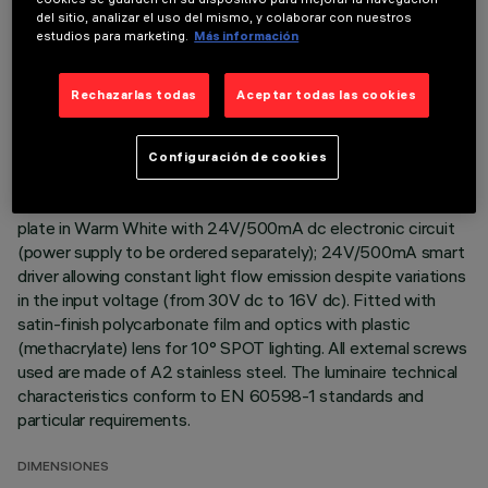
del sitio, analizar el uso del mismo, y colaborar con nuestros
Direct light luminaire, designed to use monochrome LED
estudios para marketing.
Más información
lamps. Ceiling- and wall-mounted. Consists of a body and
supports for installation (to be ordered separately). Extruded
Rechazarlas todas
Aceptar todas las cookies
aluminium body, with zamak die-cast end caps complete with
silicone gaskets. Coated with liquid acrylic paint with a high
level of weather and UV ray resistance. The top of the
Configuración de cookies
optical assembly is closed by a 3 mm thick transparent glass
screen, fixed with silicone. Complete with multi-LED power
plate in Warm White with 24V/500mA dc electronic circuit
(power supply to be ordered separately); 24V/500mA smart
driver allowing constant light flow emission despite variations
in the input voltage (from 30V dc to 16V dc). Fitted with
satin-finish polycarbonate film and optics with plastic
(methacrylate) lens for 10° SPOT lighting. All external screws
used are made of A2 stainless steel. The luminaire technical
characteristics conform to EN 60598-1 standards and
particular requirements.
DIMENSIONES