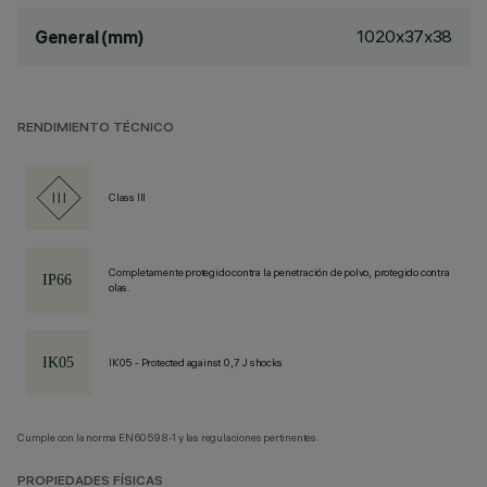
1020x37x38
General (mm)
RENDIMIENTO TÉCNICO
Class III
Completamente protegido contra la penetración de polvo, protegido contra
olas.
IK05 - Protected against 0,7 J shocks
Cumple con la norma EN60598-1 y las regulaciones pertinentes.
PROPIEDADES FÍSICAS