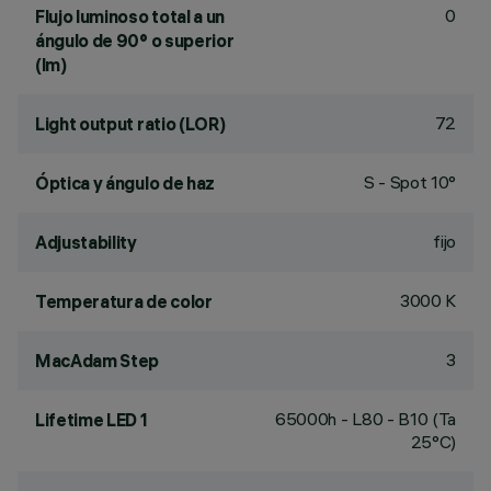
0
Flujo luminoso total a un
ángulo de 90° o superior
(lm)
72
Light output ratio (LOR)
S - Spot 10°
Óptica y ángulo de haz
fijo
Adjustability
3000 K
Temperatura de color
3
MacAdam Step
65000h - L80 - B10 (Ta
Lifetime LED 1
25°C)