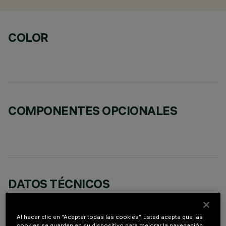
COLOR
COMPONENTES OPCIONALES
DATOS TÉCNICOS
ÚLTIMA ACTUALIZACIÓN: 07/08/2026
Al hacer clic en “Aceptar todas las cookies”, usted acepta que las
DESCRIPCIÓN
cookies se guarden en su dispositivo para mejorar la navegación