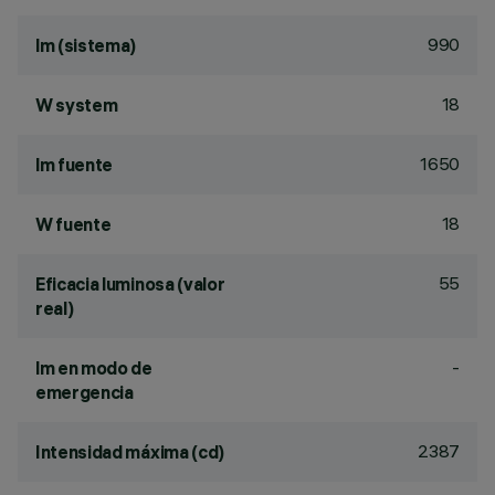
990
lm (sistema)
18
W system
1650
lm fuente
18
W fuente
55
Eficacia luminosa (valor
real)
-
lm en modo de
emergencia
2387
Intensidad máxima (cd)