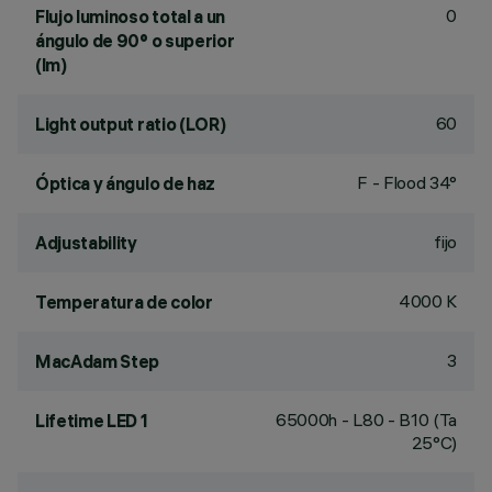
0
Flujo luminoso total a un
ángulo de 90° o superior
(lm)
60
Light output ratio (LOR)
F - Flood 34°
Óptica y ángulo de haz
fijo
Adjustability
4000 K
Temperatura de color
3
MacAdam Step
65000h - L80 - B10 (Ta
Lifetime LED 1
25°C)