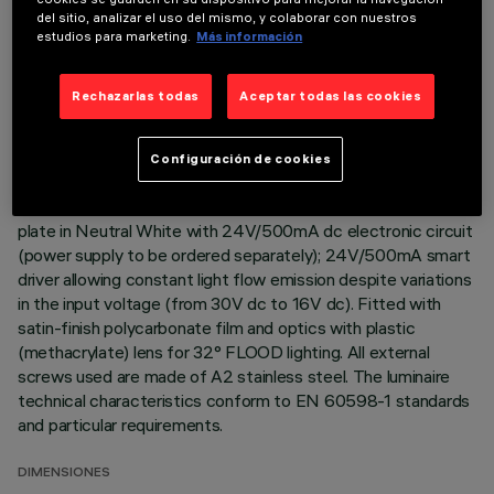
del sitio, analizar el uso del mismo, y colaborar con nuestros
Direct light luminaire, designed to use monochrome LED
estudios para marketing.
Más información
lamps. Ceiling- and wall-mounted. Consists of a body and
supports for installation (to be ordered separately). Extruded
Rechazarlas todas
Aceptar todas las cookies
aluminium body, with zamak die-cast end caps complete with
silicone gaskets. Coated with liquid acrylic paint with a high
level of weather and UV ray resistance. The top of the
Configuración de cookies
optical assembly is closed by a 3 mm thick transparent glass
screen, fixed with silicone. Complete with multi-LED power
plate in Neutral White with 24V/500mA dc electronic circuit
(power supply to be ordered separately); 24V/500mA smart
driver allowing constant light flow emission despite variations
in the input voltage (from 30V dc to 16V dc). Fitted with
satin-finish polycarbonate film and optics with plastic
(methacrylate) lens for 32° FLOOD lighting. All external
screws used are made of A2 stainless steel. The luminaire
technical characteristics conform to EN 60598-1 standards
and particular requirements.
DIMENSIONES