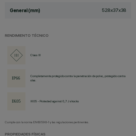
528x37x38
General (mm)
RENDIMIENTO TÉCNICO
Class III
Completamente protegido contra la penetración de polvo, protegido contra
olas.
IK05 - Protected against 0,7 J shocks
Cumple con la norma EN60598-1 y las regulaciones pertinentes.
PROPIEDADES FÍSICAS