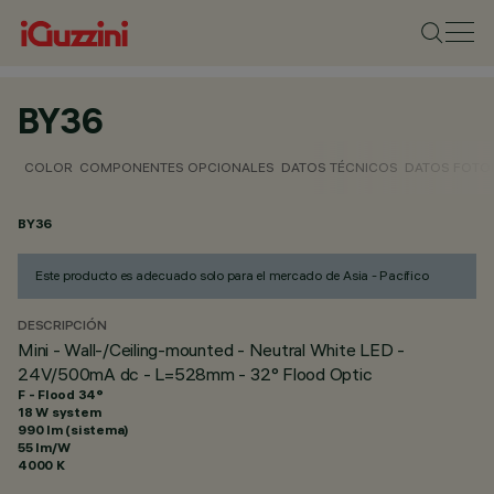
BY36
COLOR
COMPONENTES OPCIONALES
DATOS TÉCNICOS
DATOS FOTO
BY36
Este producto es adecuado solo para el mercado de Asia - Pacífico
DESCRIPCIÓN
Mini - Wall-/Ceiling-mounted - Neutral White LED -
24V/500mA dc - L=528mm - 32° Flood Optic
F - Flood 34°
18 W system
990 lm (sistema)
55 lm/W
4000 K