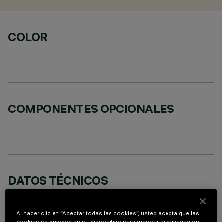
COLOR
COMPONENTES OPCIONALES
DATOS TÉCNICOS
ÚLTIMA ACTUALIZACIÓN: 07/08/2026
Al hacer clic en “Aceptar todas las cookies”, usted acepta que las
DESCRIPCIÓN
cookies se guarden en su dispositivo para mejorar la navegación