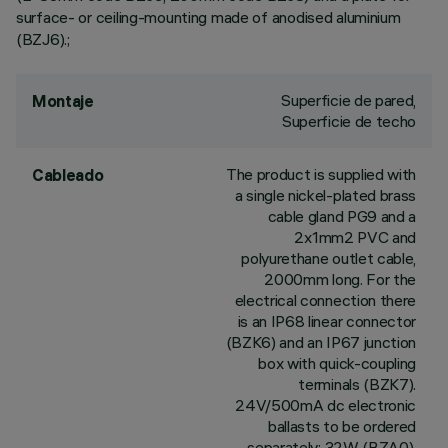
surface- or ceiling-mounting made of anodised aluminium
(BZJ6).;
Superficie de pared,
Montaje
Superficie de techo
The product is supplied with
Cableado
a single nickel-plated brass
cable gland PG9 and a
2x1mm2 PVC and
polyurethane outlet cable,
2000mm long. For the
electrical connection there
is an IP68 linear connector
(BZK6) and an IP67 junction
box with quick-coupling
terminals (BZK7).
24V/500mA dc electronic
ballasts to be ordered
separately: 32W (BZA0),