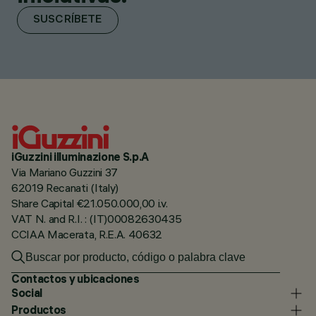
SUSCRÍBETE
iGuzzini illuminazione S.p.A
Via Mariano Guzzini 37
62019 Recanati (Italy)
Share Capital €21.050.000,00 i.v.
VAT N. and R.I. : (IT)00082630435
CCIAA Macerata, R.E.A. 40632
Contactos y ubicaciones
Social
Productos