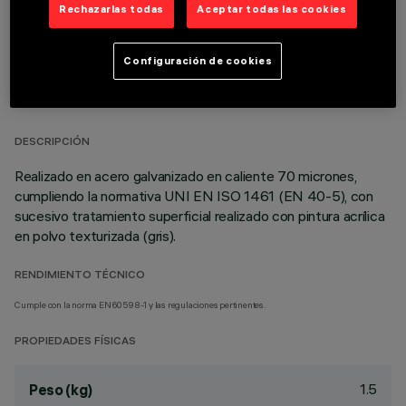
Rechazarlas todas
Aceptar todas las cookies
Configuración de cookies
DATOS TÉCNICOS
ÚLTIMA ACTUALIZACIÓN: 08/01/2026
DESCRIPCIÓN
Realizado en acero galvanizado en caliente 70 micrones,
cumpliendo la normativa UNI EN ISO 1461 (EN 40-5), con
sucesivo tratamiento superficial realizado con pintura acrílica
en polvo texturizada (gris).
RENDIMIENTO TÉCNICO
Cumple con la norma EN60598-1 y las regulaciones pertinentes.
PROPIEDADES FÍSICAS
1.5
Peso (kg)