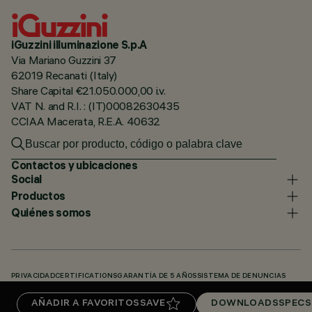
iGuzzini illuminazione S.p.A
Via Mariano Guzzini 37
62019 Recanati (Italy)
Share Capital €21.050.000,00 i.v.
VAT N. and R.I. : (IT)00082630435
CCIAA Macerata, R.E.A. 40632
Contactos y ubicaciones
Social
Productos
Quiénes somos
PRIVACIDAD
CERTIFICATIONS
GARANTÍA DE 5 AÑOS
SISTEMA DE DENUNCIAS
POLÍTICA DE COOKIES
ACCESSIBILITY STATEMENT
NUESTROS CÓDIGOS
AÑADIR A FAVORITOS
SAVE
DOWNLOADS
SPECS
KNOWLEDGE BASE (LOGIN REQUIRED)
DOWNLOADS