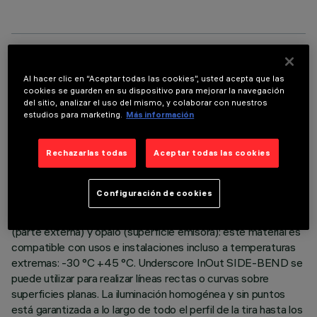
DATOS TÉCNICOS
Al hacer clic en “Aceptar todas las cookies”, usted acepta que las
cookies se guarden en su dispositivo para mejorar la navegación
ÚLTIMA ACTUALIZACIÓN: 06/08/2026
del sitio, analizar el uso del mismo, y colaborar con nuestros
estudios para marketing.
Más información
DESCRIPCIÓN
Luminaria para iluminación lineal de arquitecturas de interiores
Rechazarlas todas
Aceptar todas las cookies
o exteriores - con leds monocromáticos cool white -
realizada sobre un circuito flexible blanco de 24Vcc,
Configuración de cookies
L=454mm. Circuito led completamente encapsulado IP68
con funda de polímero de altas prestaciones de color blanco
(parte externa) y ópalo (superficie emisora): este material es
compatible con usos e instalaciones incluso a temperaturas
extremas: -30 °C +45 °C. Underscore InOut SIDE-BEND se
puede utilizar para realizar líneas rectas o curvas sobre
superficies planas. La iluminación homogénea y sin puntos
está garantizada a lo largo de todo el perfil de la tira hasta los