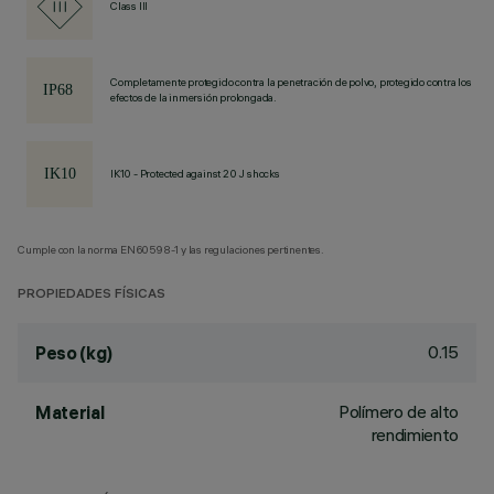
Class III
Completamente protegido contra la penetración de polvo, protegido contra los
efectos de la inmersión prolongada.
IK10 - Protected against 20 J shocks
Cumple con la norma EN60598-1 y las regulaciones pertinentes.
PROPIEDADES FÍSICAS
0.15
Peso (kg)
Polímero de alto
Material
rendimiento