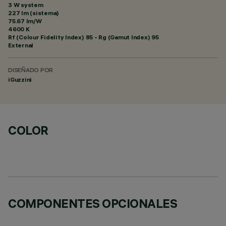
3 W system
227 lm (sistema)
75.67 lm/W
4600 K
Rf (Colour Fidelity Index) 85 - Rg (Gamut Index) 95
External
DISEÑADO POR
iGuzzini
COLOR
COMPONENTES OPCIONALES