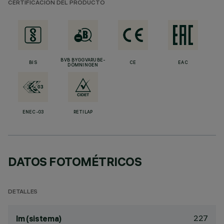
CERTIFICACIÓN DEL PRODUCTO
BVB BYGGVARUBE-
BIS
CE
EAC
DÖMNINGEN
ENEC-03
RETILAP
DATOS FOTOMÉTRICOS
DETALLES
227
lm (sistema)