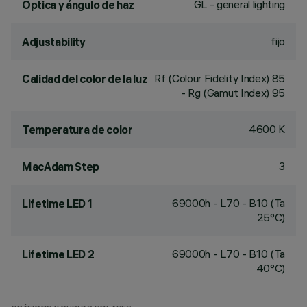
GL - general lighting
Óptica y ángulo de haz
fijo
Adjustability
Rf (Colour Fidelity Index) 85
Calidad del color de la luz
- Rg (Gamut Index) 95
4600 K
Temperatura de color
3
MacAdam Step
69000h - L70 - B10 (Ta
Lifetime LED 1
25°C)
69000h - L70 - B10 (Ta
Lifetime LED 2
40°C)