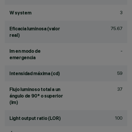
3
W system
75.67
Eficacia luminosa (valor
real)
-
lm en modo de
emergencia
59
Intensidad máxima (cd)
37
Flujo luminoso total a un
ángulo de 90° o superior
(lm)
100
Light output ratio (LOR)