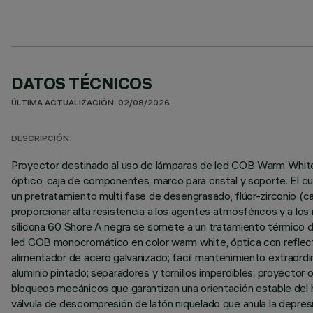
DATOS TÉCNICOS
ÚLTIMA ACTUALIZACIÓN: 02/08/2026
DESCRIPCIÓN
Proyector destinado al uso de lámparas de led COB Warm White,
óptico, caja de componentes, marco para cristal y soporte. El 
un pretratamiento multi fase de desengrasado, flúor-zirconio (cap
proporcionar alta resistencia a los agentes atmosféricos y a los
silicona 60 Shore A negra se somete a un tratamiento térmico de p
led COB monocromático en color warm white, óptica con reflecto
alimentador de acero galvanizado; fácil mantenimiento extraordin
aluminio pintado; separadores y tornillos imperdibles; proyector
bloqueos mecánicos que garantizan una orientación estable del haz
válvula de descompresión de latón niquelado que anula la depre