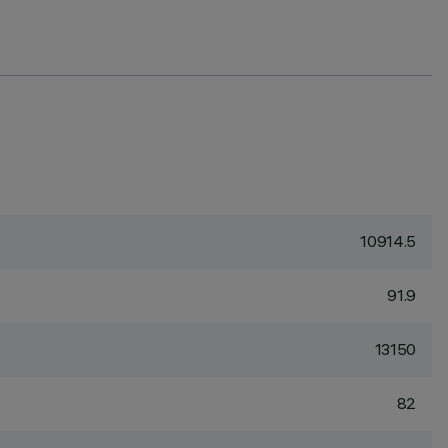
10914.5
91.9
13150
82