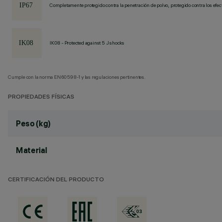
Completamente protegido contra la penetración de polvo, protegido contra los efec
IK08 - Protected against 5 J shocks
Cumple con la norma EN60598-1 y las regulaciones pertinentes.
PROPIEDADES FÍSICAS
Peso (kg)
Material
CERTIFICACIÓN DEL PRODUCTO