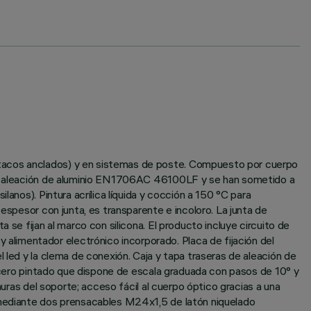
 tacos anclados) y en sistemas de poste. Compuesto por cuerpo
n de aleación de aluminio EN1706AC 46100LF y se han sometido a
anos). Pintura acrílica líquida y cocción a 150 °C para
espesor con junta, es transparente e incoloro. La junta de
 se fijan al marco con silicona. El producto incluye circuito de
limentador electrónico incorporado. Placa de fijación del
 led y la clema de conexión. Caja y tapa traseras de aleación de
e acero pintado que dispone de escala graduada con pasos de 10° y
nuras del soporte; acceso fácil al cuerpo óptico gracias a una
e mediante dos prensacables M24x1,5 de latón niquelado