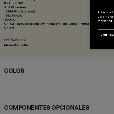
F - Flood 30°
91.9 W system
10914.5 lm (sistema)
Al hacer cl
118.76 lm/W
para mejora
3000 K
marketing.
CRI
82
- Rf (Colour Fidelity Index) 84 - Rg (Gamut Index) 95
On/off
Configu
DISEÑADO POR
Mario Cucinella
COLOR
COMPONENTES OPCIONALES