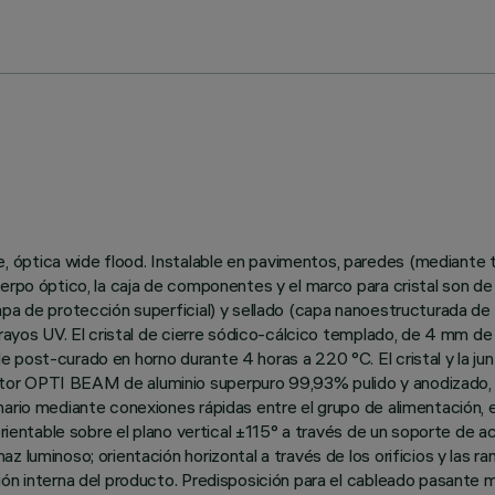
 óptica wide flood. Instalable en pavimentos, paredes (mediante
cuerpo óptico, la caja de componentes y el marco para cristal so
a de protección superficial) y sellado (capa nanoestructurada de sil
 rayos UV. El cristal de cierre sódico-cálcico templado, de 4 mm de 
ost-curado en horno durante 4 horas a 220 °C. El cristal y la junta
r OPTI BEAM de aluminio superpuro 99,93% pulido y anodizado, y a
ario mediante conexiones rápidas entre el grupo de alimentación, el
 orientable sobre el plano vertical ±115° a través de un soporte d
 luminoso; orientación horizontal a través de los orificios y las ra
sión interna del producto. Predisposición para el cableado pasant