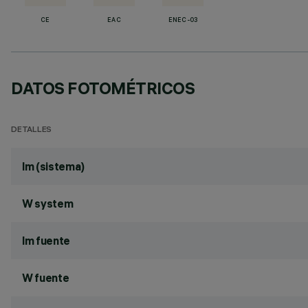
CE
EAC
ENEC-03
DATOS FOTOMÉTRICOS
DETALLES
lm (sistema)
W system
lm fuente
W fuente