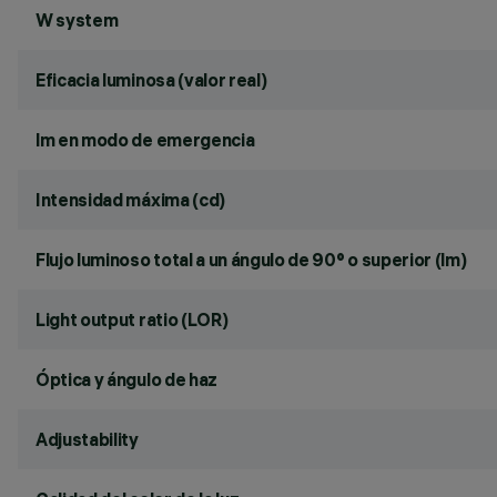
W system
Eficacia luminosa (valor real)
lm en modo de emergencia
Intensidad máxima (cd)
Flujo luminoso total a un ángulo de 90° o superior (lm)
Light output ratio (LOR)
Óptica y ángulo de haz
Adjustability