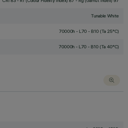
CRI
83
- Rf (Colour Fidelity Index) 87 - Rg (Gamut Index) 97
Tunable White
70000h - L70 - B10 (Ta 25°C)
70000h - L70 - B10 (Ta 40°C)