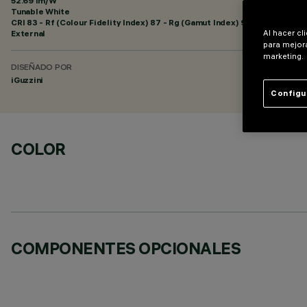
52.69 lm/W
Tunable White
CRI
83
- Rf (Colour Fidelity Index) 87 - Rg (Gamut Index) 97
External
Al hacer cl
para mejora
marketing.
DISEÑADO POR
iGuzzini
Configu
COLOR
COMPONENTES OPCIONALES