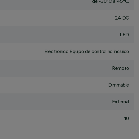
de -30°C a 45°C.
24 DC
LED
Electrónico Equipo de control no incluido
Remoto
Dimmable
External
10