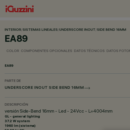
INTERIOR
/
SISTEMAS LINEALES
/
UNDERSCORE INOUT
/
SIDE BEND 16MM
EA89
COLOR
COMPONENTES OPCIONALES
DATOS TÉCNICOS
DATOS FOTO
EA89
PARTE DE
UNDERSCORE INOUT SIDE BEND 16MM
DESCRIPCIÓN
versión Side-Bend 16mm - Led - 24Vcc - L=4004mm
GL - general lighting
37.2 W system
1960 lm (sistema)