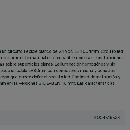
re un circuito flexible blanco de 24Vcc, L=4004mm. Circuito led
emisora): este material es compatible con usos e instalaciones
s sobre superficies planas. La iluminación homogénea y sin
ducto posee un cable L=80mm con conectores macho y conector
rpo que puede dañar el circuito led. Facilidad de instalación y
50 mm en las versiones SIDE-BEN 16 mm. Las características
4004x16x24