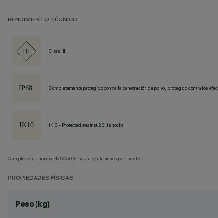
RENDIMIENTO TÉCNICO
Class III
Completamente protegido contra la penetración de polvo, protegido contra los efec
IK10 - Protected against 20 J shocks
Cumple con la norma EN60598-1 y las regulaciones pertinentes.
PROPIEDADES FÍSICAS
Peso (kg)