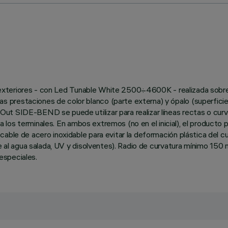
s o exteriores - con Led Tunable White 2500÷4600K - realizada sob
prestaciones de color blanco (parte externa) y ópalo (superficie 
ut SIDE-BEND se puede utilizar para realizar líneas rectas o curva
 hasta los terminales. En ambos extremos (no en el inicial), el pro
ble de acero inoxidable para evitar la deformación plástica del cue
nte al agua salada, UV y disolventes). Radio de curvatura mínimo 1
especiales.