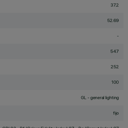
37.2
52.69
-
547
252
100
GL - general lighting
fijo