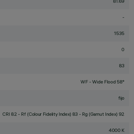
81.69
-
1535
0
83
WF - Wide Flood 58°
fijo
CRI
82
- Rf (Colour Fidelity Index) 83 - Rg (Gamut Index) 92
4000 K