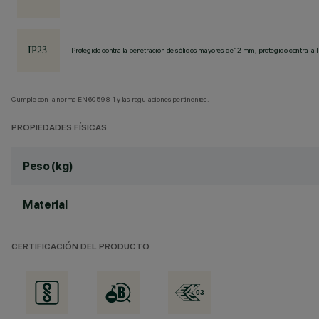
Protegido contra la penetración de sólidos mayores de 12 mm, protegido contra la l
Cumple con la norma EN60598-1 y las regulaciones pertinentes.
PROPIEDADES FÍSICAS
Peso (kg)
Material
CERTIFICACIÓN DEL PRODUCTO