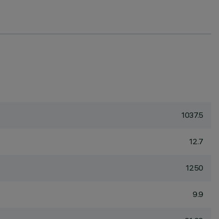
1037.5
12.7
1250
9.9