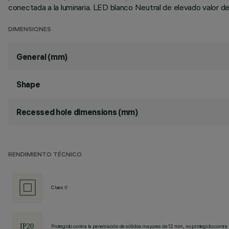
conectada a la luminaria. LED blanco Neutral de elevado valor de
DIMENSIONES
General (mm)
Shape
Recessed hole dimensions (mm)
RENDIMIENTO TÉCNICO
Class II
Protegido contra la penetración de sólidos mayores de 12 mm, no protegido contra 