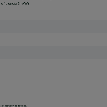
 eficiencia (lm/W).
la penetración de líquidos.