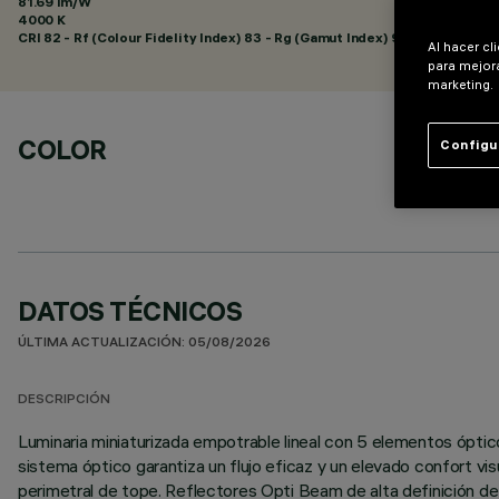
81.69 lm/W
4000 K
CRI
82
- Rf (Colour Fidelity Index) 83 - Rg (Gamut Index) 92
Al hacer cl
para mejora
marketing.
COLOR
Configu
DATOS TÉCNICOS
ÚLTIMA ACTUALIZACIÓN: 05/08/2026
DESCRIPCIÓN
Luminaria miniaturizada empotrable lineal con 5 elementos ópti
sistema óptico garantiza un flujo eficaz y un elevado confort vi
perimetral de tope. Reflectores Opti Beam de alta definición de 