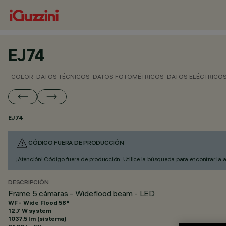
EJ74
COLOR
DATOS TÉCNICOS
DATOS FOTOMÉTRICOS
DATOS ELÉCTRICO
EJ74
CÓDIGO FUERA DE PRODUCCIÓN
¡Atención! Código fuera de producción. Utilice la búsqueda para encontrar la 
DESCRIPCIÓN
Frame 5 cámaras - Wideflood beam - LED
WF - Wide Flood 58°
12.7 W system
1037.5 lm (sistema)