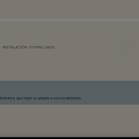
S
INSTALACIÓN
DOWNLOADS
alternativa que mejor se adapte a sus necesidades.