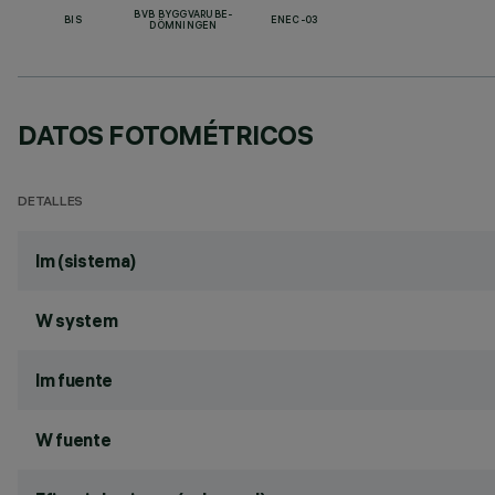
BVB BYGGVARUBE-
BIS
ENEC-03
DÖMNINGEN
DATOS FOTOMÉTRICOS
DETALLES
lm (sistema)
W system
lm fuente
W fuente