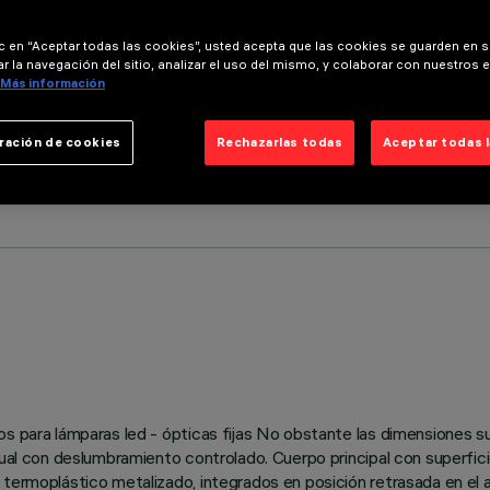
ic en “Aceptar todas las cookies”, usted acepta que las cookies se guarden en s
r la navegación del sitio, analizar el uso del mismo, y colaborar con nuestros 
Más información
ración de cookies
Rechazarlas todas
Aceptar todas 
cos para lámparas led - ópticas fijas No obstante las dimensiones 
sual con deslumbramiento controlado. Cuerpo principal con superfici
termoplástico metalizado, integrados en posición retrasada en el a