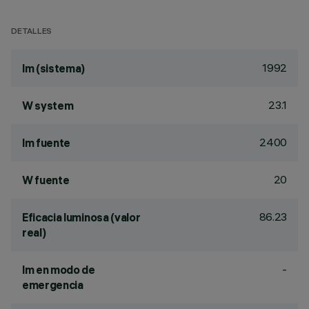
DETALLES
1992
lm (sistema)
23.1
W system
2400
lm fuente
20
W fuente
86.23
Eficacia luminosa (valor
real)
-
lm en modo de
emergencia