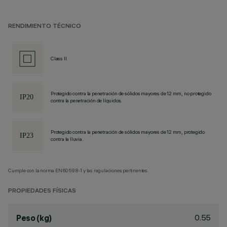
RENDIMIENTO TÉCNICO
Class II
Protegido contra la penetración de sólidos mayores de 12 mm, no protegido
contra la penetración de líquidos.
Protegido contra la penetración de sólidos mayores de 12 mm, protegido
contra la lluvia.
Cumple con la norma EN60598-1 y las regulaciones pertinentes.
PROPIEDADES FÍSICAS
0.55
Peso (kg)