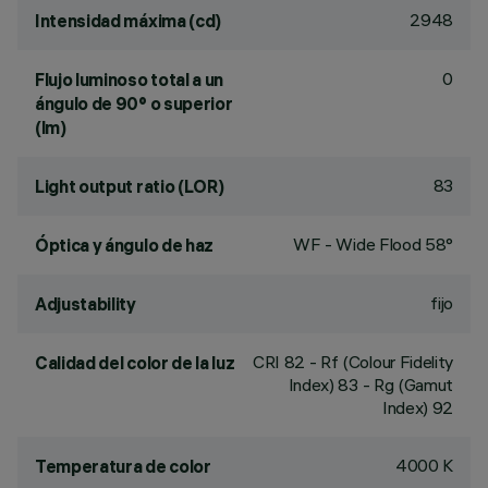
2948
Intensidad máxima (cd)
0
Flujo luminoso total a un
ángulo de 90° o superior
(lm)
83
Light output ratio (LOR)
WF - Wide Flood 58°
Óptica y ángulo de haz
fijo
Adjustability
CRI
82
- Rf (Colour Fidelity
Calidad del color de la luz
Index) 83 - Rg (Gamut
Index) 92
4000 K
Temperatura de color