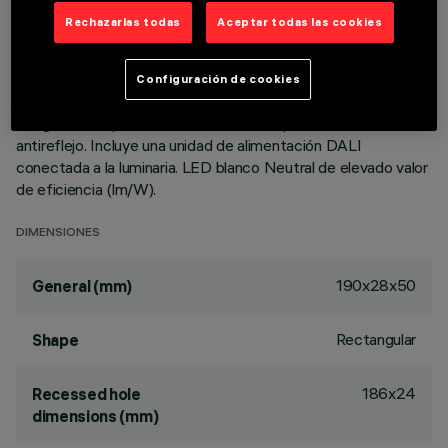
patentada del sistema óptico garantiza un flujo eficaz y un
Rechazarlas todas
Aceptar todas las cookies
elevado confort visual con deslumbramiento controlado.
Cuerpo principal con superficie radiante de aluminio fundido a
presión, versión con marco perimetral de tope. Reflectores
Configuración de cookies
Opti Beam de alta definición de termoplástico metalizado,
integrados en posición retrasada en el apantallamiento
antireflejo. Incluye una unidad de alimentación DALI
conectada a la luminaria. LED blanco Neutral de elevado valor
de eficiencia (lm/W).
DIMENSIONES
190x28x50
General (mm)
Rectangular
Shape
186x24
Recessed hole
dimensions (mm)