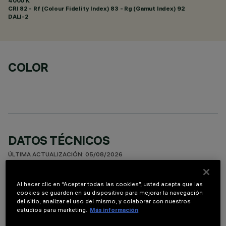
4000 K
CRI
82
- Rf (Colour Fidelity Index) 83 - Rg (Gamut Index) 92
DALI-2
COLOR
DATOS TÉCNICOS
ÚLTIMA ACTUALIZACIÓN: 05/08/2026
DESCRIPCIÓN
Al hacer clic en “Aceptar todas las cookies”, usted acepta que las
cookies se guarden en su dispositivo para mejorar la navegación
Luminaria miniaturizada empotrable lineal con 10 elementos
del sitio, analizar el uso del mismo, y colaborar con nuestros
ópticos para lámparas led - ópticas fijas No obstante las
estudios para marketing.
Más información
dimensiones supercompactas del producto, la tecnología