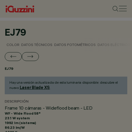
EJ79
COLOR
DATOS TÉCNICOS
DATOS FOTOMÉTRICOS
DATOS ELÉCTRICO
EJ79
Hay una versión actualizada de esta luminaria disponible: descubre el
Laser Blade XS
nuevo
.
DESCRIPCIÓN
Frame 10 cámaras - Wideflood beam - LED
WF - Wide Flood 58°
23.1 W system
1992 lm (sistema)
86.23 lm/W