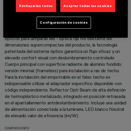
Rechazarlas todas
Aceptar todas las cookies
ÚLTIMA ACTUALIZACIÓN: 05/08/2026
DESCRIPCIÓN
Configuración de cookies
Luminaria miniaturizada empotrable lineal con 5 elementos
ópticos para lámparas led - óptica fija No obstante las
dimensiones supercompactas del producto, la tecnología
patentada del sistema óptico garantiza un flujo eficaz y un
elevado confort visual con deslumbramiento controlado.
Cuerpo principal con superficie radiante de aluminio fundido;
versión minimal (frameless) para instalación a ras de techo.
Para la instalación del empotrable en el falso techo es
indispensable utilizar el adaptador específico disponible con
código independiente. Reflector Opti Beam de alta definición
de termoplástico metalizado, integrado en posición retrasada
en el apantallamiento antideslumbramiento. Incluye una unidad
de alimentación conectada a la luminaria. LED blanco Neutral
de elevado valor de eficiencia (lm/W).
DIMENSIONES