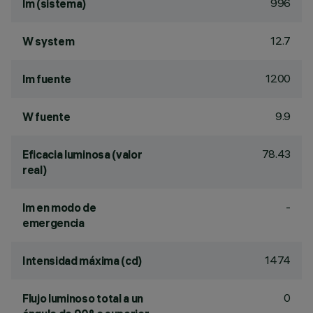
996
lm (sistema)
12.7
W system
1200
lm fuente
9.9
W fuente
78.43
Eficacia luminosa (valor
real)
-
lm en modo de
emergencia
1474
Intensidad máxima (cd)
0
Flujo luminoso total a un