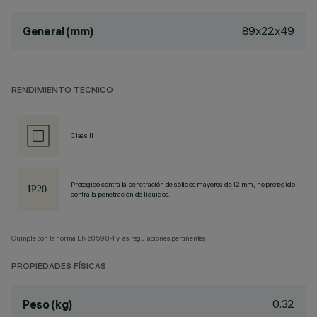
89x22x49
General (mm)
RENDIMIENTO TÉCNICO
Class II
Protegido contra la penetración de sólidos mayores de 12 mm, no protegido
contra la penetración de líquidos.
Cumple con la norma EN60598-1 y las regulaciones pertinentes.
PROPIEDADES FÍSICAS
0.32
Peso (kg)