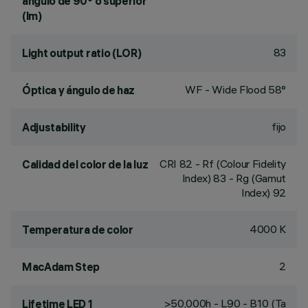
ángulo de 90° o superior
(lm)
83
Light output ratio (LOR)
WF - Wide Flood 58°
Óptica y ángulo de haz
fijo
Adjustability
CRI
82
- Rf (Colour Fidelity
Calidad del color de la luz
Index) 83 - Rg (Gamut
Index) 92
4000 K
Temperatura de color
2
MacAdam Step
>50,000h - L90 - B10 (Ta
Lifetime LED 1