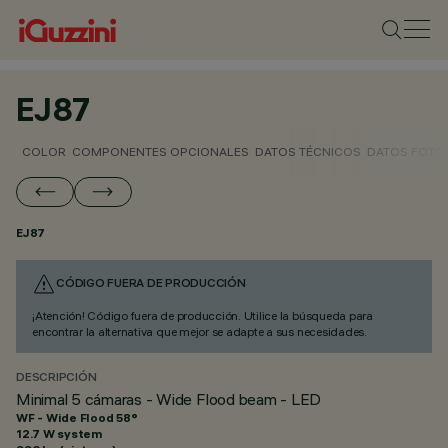
EJ87
COLOR
COMPONENTES OPCIONALES
DATOS TÉCNICOS
DATOS FOTO
EJ87
CÓDIGO FUERA DE PRODUCCIÓN
¡Atención! Código fuera de producción. Utilice la búsqueda para
encontrar la alternativa que mejor se adapte a sus necesidades.
DESCRIPCIÓN
Minimal 5 cámaras - Wide Flood beam - LED
WF - Wide Flood 58°
12.7 W system