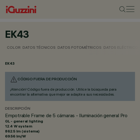
EK43
COLOR
DATOS TÉCNICOS
DATOS FOTOMÉTRICOS
DATOS ELÉCTRICO
EK43
CÓDIGO FUERA DE PRODUCCIÓN
¡Atención! Código fuera de producción. Utilice la búsqueda para
encontrar la alternativa que mejor se adapte a sus necesidades.
DESCRIPCIÓN
Empotrable Frame de 5 cámaras - Iluminación general Pro
GL - general lighting
12.4 W system
862.5 lm (sistema)
69.56 lm/W