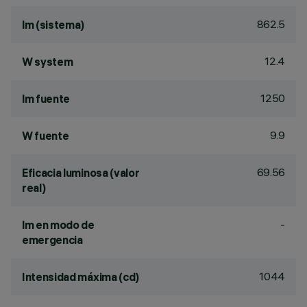
862.5
lm (sistema)
12.4
W system
1250
lm fuente
9.9
W fuente
69.56
Eficacia luminosa (valor
real)
-
lm en modo de
emergencia
1044
Intensidad máxima (cd)