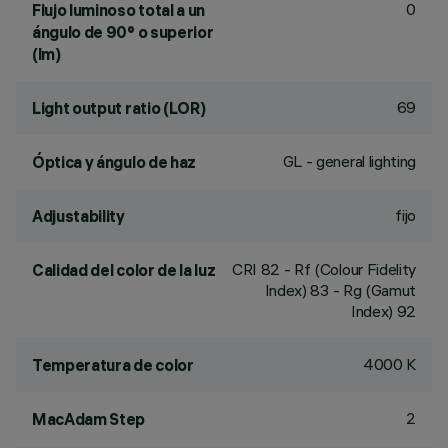
0
Flujo luminoso total a un
ángulo de 90° o superior
(lm)
69
Light output ratio (LOR)
GL - general lighting
Óptica y ángulo de haz
fijo
Adjustability
CRI
82
- Rf (Colour Fidelity
Calidad del color de la luz
Index) 83 - Rg (Gamut
Index) 92
4000 K
Temperatura de color
2
MacAdam Step