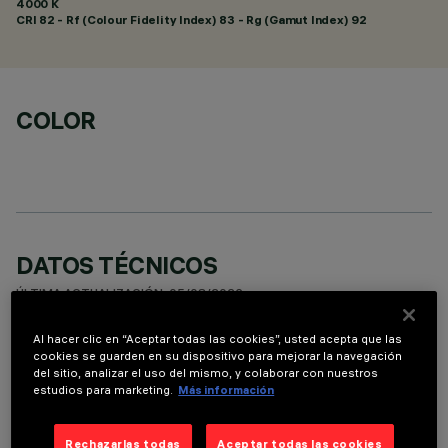
4000 K
CRI
82
- Rf (Colour Fidelity Index) 83 - Rg (Gamut Index) 92
COLOR
DATOS TÉCNICOS
ÚLTIMA ACTUALIZACIÓN: 05/08/2026
Al hacer clic en “Aceptar todas las cookies”, usted acepta que las
DESCRIPCIÓN
cookies se guarden en su dispositivo para mejorar la navegación
del sitio, analizar el uso del mismo, y colaborar con nuestros
Luminaria miniaturizada empotrable rectangular de 5
estudios para marketing.
Más información
elementos ópticos para lámparas LED - ópticas fijas con
reflectores Opti-Beam de alta definición en material
Rechazarlas todas
Aceptar todas las cookies