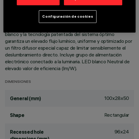
termoplástico metalizado, integrados en posición retrasada
en el apantallamiento antideslumbramiento. Cuerpo principal
con superficie radiante de aluminio fundido a presión, versión
Configuración de cookies
con marco perimetral de tope. Pese a las dimensiones
mínimas del producto, la combinación del acabado total
blanco y la tecnología patentada del sistema óptimo
garantiza un elevado flujo lumínico, uniforme y optimizado por
un filtro difusor especial capaz de limitar sensiblemente el
deslumbramiento directo. Incluye grupo de alimentación
electrónico conectado a la luminaria. LED blanco Neutral de
elevado valor de eficiencia (lm/W).
DIMENSIONES
100x28x50
General (mm)
Rectangular
Shape
96x24
Recessed hole
dimensions (mm)