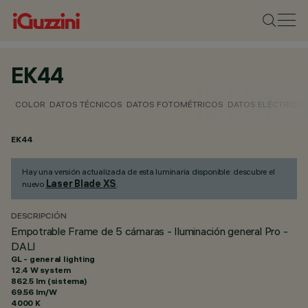
EK44
COLOR
DATOS TÉCNICOS
DATOS FOTOMÉTRICOS
DATOS ELÉCTRICO
EK44
Hay una versión actualizada de esta luminaria disponible: descubre el
Laser Blade XS
nuevo
.
DESCRIPCIÓN
Empotrable Frame de 5 cámaras - Iluminación general Pro -
DALI
GL - general lighting
12.4 W system
862.5 lm (sistema)
69.56 lm/W
4000 K