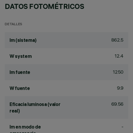
DATOS FOTOMÉTRICOS
DETALLES
862.5
lm (sistema)
12.4
W system
1250
lm fuente
9.9
W fuente
69.56
Eficacia luminosa (valor
real)
-
lm en modo de