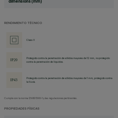
dimensions (mm)
RENDIMIENTO TÉCNICO
Class II
Protegido contra la penetración de sólidos mayores de 12 mm, no protegido
contra la penetración de líquidos.
Protegido contra la penetración de sólidos mayores de 1 mm, protegido contra
la lluvia.
Cumple con la norma EN60598-1 y las regulaciones pertinentes.
PROPIEDADES FÍSICAS