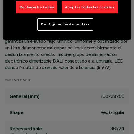
termoplástico metalizado, integrados en posición retrasada
Rechazarlas todas
Aceptar todas las cookies
en el apantallamiento antideslumbramiento. Cuerpo principal
con superficie radiante de aluminio fundido a presión, versión
con marco perimetral de tope. Pese a las dimensiones
Configuración de cookies
mínimas del producto, la combinación del acabado total
blanco y la tecnología patentada del sistema óptimo
garantiza un elevado flujo lumínico, uniforme y optimizado por
un filtro difusor especial capaz de limitar sensiblemente el
deslumbramiento directo. Incluye grupo de alimentación
electrónico dimerizable DALI conectado a la luminaria. LED
blanco Neutral de elevado valor de eficiencia (lm/W).
DIMENSIONES
100x28x50
General (mm)
Rectangular
Shape
96x24
Recessed hole