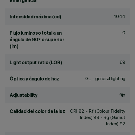
emergencia
1044
Intensidad máxima (cd)
0
Flujo luminoso total a un
ángulo de 90° o superior
(lm)
69
Light output ratio (LOR)
GL - general lighting
Óptica y ángulo de haz
fijo
Adjustability
CRI
82
- Rf (Colour Fidelity
Calidad del color de la luz
Index) 83 - Rg (Gamut
Index) 92