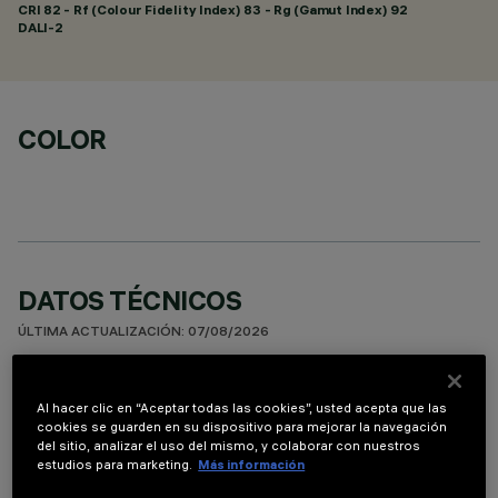
CRI
82
- Rf (Colour Fidelity Index) 83 - Rg (Gamut Index) 92
DALI-2
COLOR
DATOS TÉCNICOS
ÚLTIMA ACTUALIZACIÓN: 07/08/2026
DESCRIPCIÓN
Al hacer clic en “Aceptar todas las cookies”, usted acepta que las
cookies se guarden en su dispositivo para mejorar la navegación
Luminaria miniaturizada empotrable rectangular de 5
del sitio, analizar el uso del mismo, y colaborar con nuestros
elementos ópticos para lámparas LED - ópticas fijas con
estudios para marketing.
Más información
reflectores Opti-Beam de alta definición en material