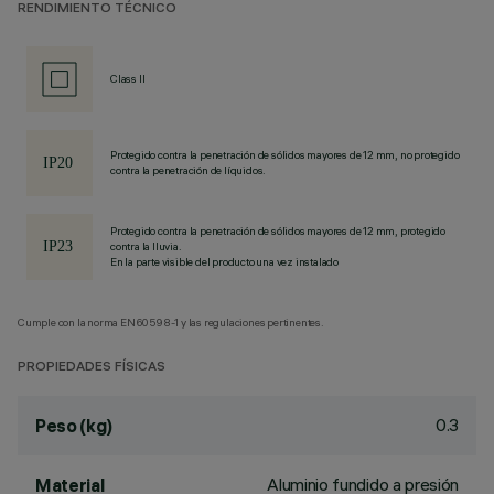
RENDIMIENTO TÉCNICO
Class II
Protegido contra la penetración de sólidos mayores de 12 mm, no protegido
contra la penetración de líquidos.
Protegido contra la penetración de sólidos mayores de 12 mm, protegido
contra la lluvia.
En la parte visible del producto una vez instalado
Cumple con la norma EN60598-1 y las regulaciones pertinentes.
PROPIEDADES FÍSICAS
0.3
Peso (kg)
Aluminio fundido a presión
Material