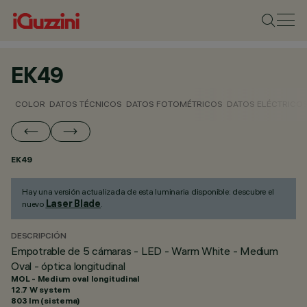
EK49
COLOR
DATOS TÉCNICOS
DATOS FOTOMÉTRICOS
DATOS ELÉCTRICO
EK49
Hay una versión actualizada de esta luminaria disponible: descubre el
Laser Blade
nuevo
.
DESCRIPCIÓN
Empotrable de 5 cámaras - LED - Warm White - Medium
Oval - óptica longitudinal
MOL - Medium oval longitudinal
12.7 W system
803 lm (sistema)