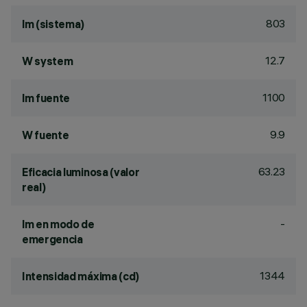
803
lm (sistema)
12.7
W system
1100
lm fuente
9.9
W fuente
63.23
Eficacia luminosa (valor
real)
-
lm en modo de
emergencia
1344
Intensidad máxima (cd)