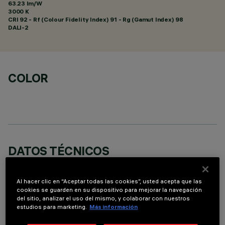
63.23 lm/W
3000 K
CRI
92
- Rf (Colour Fidelity Index) 91 - Rg (Gamut Index) 98
DALI-2
COLOR
DATOS TÉCNICOS
ÚLTIMA ACTUALIZACIÓN: 07/08/2026
Al hacer clic en “Aceptar todas las cookies”, usted acepta que las
cookies se guarden en su dispositivo para mejorar la navegación
DESCRIPCIÓN
del sitio, analizar el uso del mismo, y colaborar con nuestros
estudios para marketing.
Más información
Luminaria miniaturizada empotrable rectangular de 5
elementos ópticos con fuentes LED - ópticas fijas Medium