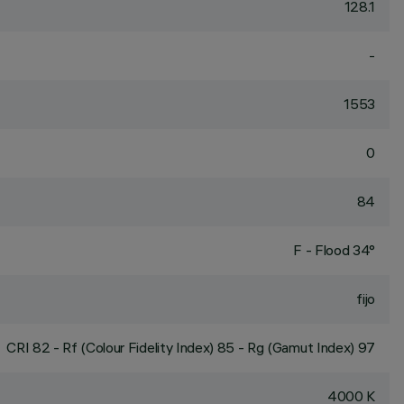
128.1
-
1553
0
84
F - Flood 34°
fijo
CRI
82
- Rf (Colour Fidelity Index) 85 - Rg (Gamut Index) 97
4000 K