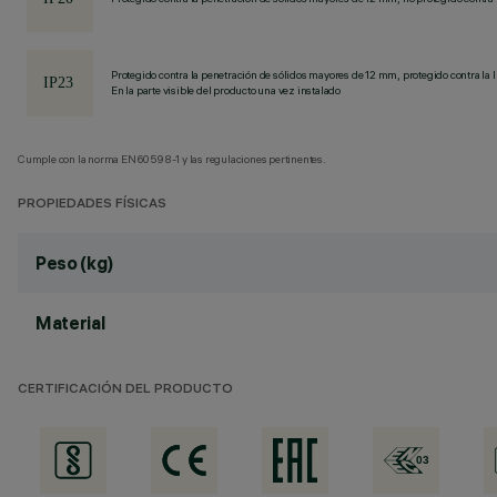
Protegido contra la penetración de sólidos mayores de 12 mm, protegido contra la l
En la parte visible del producto una vez instalado
Cumple con la norma EN60598-1 y las regulaciones pertinentes.
PROPIEDADES FÍSICAS
Peso (kg)
Material
CERTIFICACIÓN DEL PRODUCTO