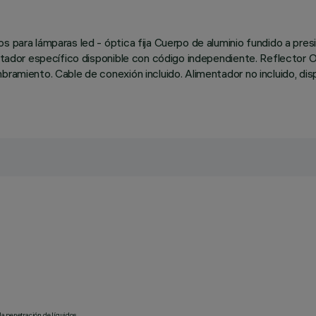
 para lámparas led - óptica fija Cuerpo de aluminio fundido a presió
daptador específico disponible con código independiente. Reflector 
mbramiento. Cable de conexión incluido. Alimentador no incluido, di
la penetración de líquidos.