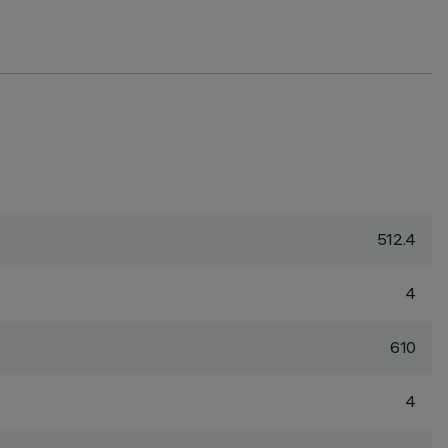
512.4
4
610
4