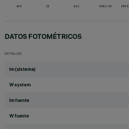
BIS
CE
EAC
ENEC-03
PEP 
DATOS FOTOMÉTRICOS
DETALLES
lm (sistema)
W system
lm fuente
W fuente