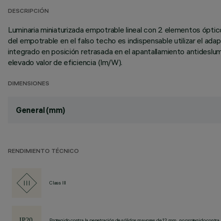
DESCRIPCIÓN
Luminaria miniaturizada empotrable lineal con 2 elementos ópticos
del empotrable en el falso techo es indispensable utilizar el a
integrado en posición retrasada en el apantallamiento antideslu
elevado valor de eficiencia (lm/W).
DIMENSIONES
General (mm)
RENDIMIENTO TÉCNICO
Class III
Protegido contra la penetración de sólidos mayores de 12 mm, no protegido contra 