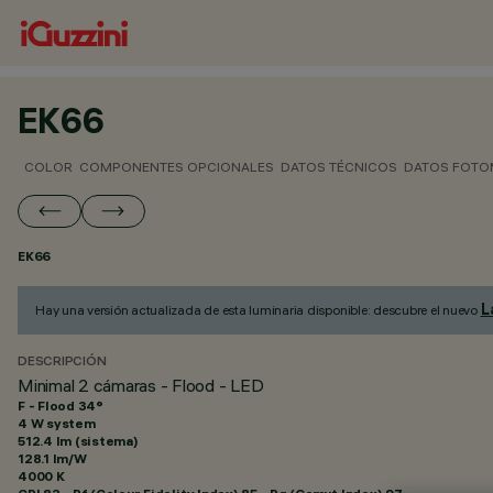
EK66
COLOR
COMPONENTES OPCIONALES
DATOS TÉCNICOS
DATOS FOTO
EK66
L
Hay una versión actualizada de esta luminaria disponible: descubre el nuevo
DESCRIPCIÓN
Minimal 2 cámaras - Flood - LED
F - Flood 34°
4 W system
512.4 lm (sistema)
128.1 lm/W
4000 K