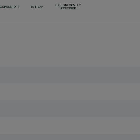
UK CONFORMITY
ECOPASSPORT
RETILAP
ASSESSED