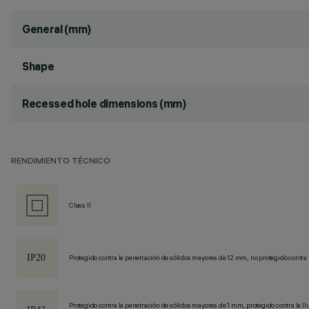
General (mm)
Shape
Recessed hole dimensions (mm)
RENDIMIENTO TÉCNICO
Class II
Protegido contra la penetración de sólidos mayores de 12 mm, no protegido contra 
Protegido contra la penetración de sólidos mayores de 1 mm, protegido contra la llu