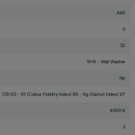
460
0
32
WW - Wall Washer
fijo
CRI
82
- Rf (Colour Fidelity Index) 85 - Rg (Gamut Index) 97
4000 K
3