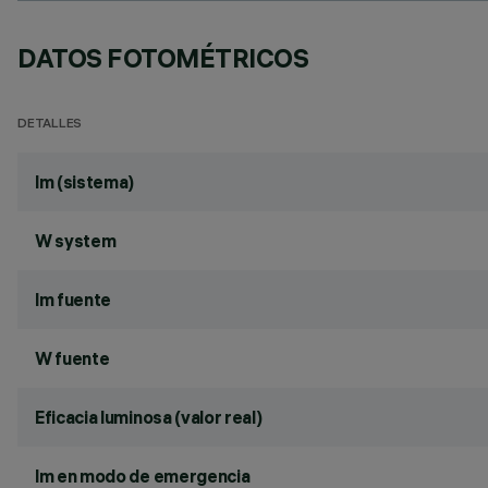
DATOS FOTOMÉTRICOS
DETALLES
lm (sistema)
W system
lm fuente
W fuente
Eficacia luminosa (valor real)
lm en modo de emergencia