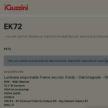
EK72
COLOR
DATOS TÉCNICOS
DATOS FOTOMÉTRICOS
DATOS ELÉCTRICO
EK72
L
Hay una versión actualizada de esta luminaria disponible: descubre el nuevo
DESCRIPCIÓN
Luminaria empotrable Frame sección 5 leds - Dali integrado - Wa
WW - Wall Washer
12.7 W system
464 lm (sistema)
36.54 lm/W
4000 K
CRI
82
- Rf (Colour Fidelity Index) 85 - Rg (Gamut Index) 97
DALI-2