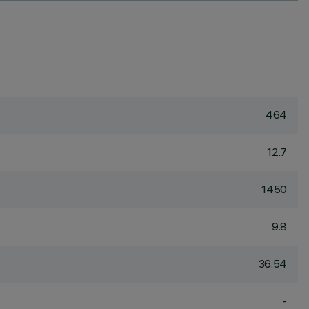
464
12.7
1450
9.8
36.54
-