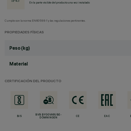
En la parte visible del producto una vez instalado
Cumple con la norma EN60598-1 y las regulaciones pertinentes.
PROPIEDADES FÍSICAS
Peso (kg)
Material
CERTIFICACIÓN DEL PRODUCTO
BVB BYGGVARUBE-
BIS
CE
EAC
DÖMNINGEN