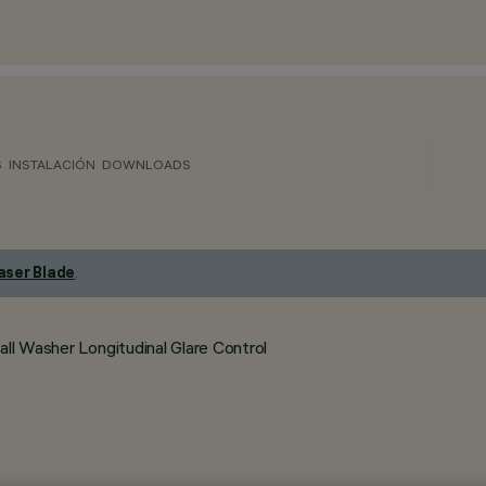
S
INSTALACIÓN
DOWNLOADS
aser Blade
.
ll Washer Longitudinal Glare Control