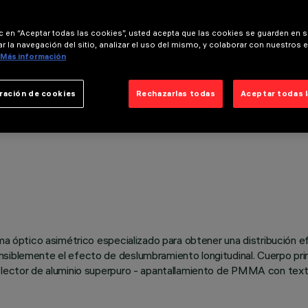
ic en “Aceptar todas las cookies”, usted acepta que las cookies se guarden en s
r la navegación del sitio, analizar el uso del mismo, y colaborar con nuestros 
Más información
ración de cookies
Rechazarlas todas
Aceptar todas 
ema óptico asimétrico especializado para obtener una distribución 
siblemente el efecto de deslumbramiento longitudinal. Cuerpo princi
flector de aluminio superpuro - apantallamiento de PMMA con textur