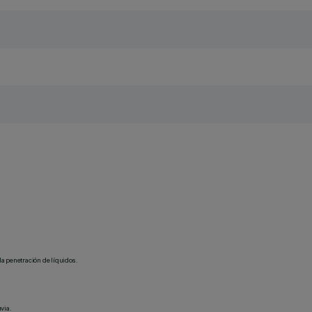
la penetración de líquidos.
via.