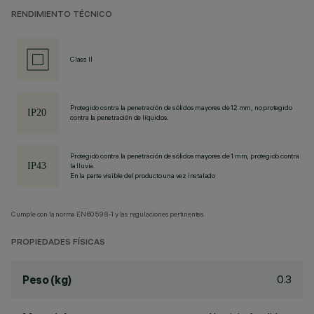
RENDIMIENTO TÉCNICO
Class II
Protegido contra la penetración de sólidos mayores de 12 mm, no protegido
contra la penetración de líquidos.
Protegido contra la penetración de sólidos mayores de 1 mm, protegido contra
la lluvia.
En la parte visible del producto una vez instalado
Cumple con la norma EN60598-1 y las regulaciones pertinentes.
PROPIEDADES FÍSICAS
0.3
Peso (kg)