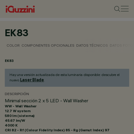
EK83
COLOR
COMPONENTES OPCIONALES
DATOS TÉCNICOS
DATOS FOTO
EK83
Hay una versión actualizada de esta luminaria disponible: descubre el
Laser Blade
nuevo
.
DESCRIPCIÓN
Minimal sección 2 x 5 LED - Wall Washer
WW - Wall Washer
12.7 W system
580 lm (sistema)
45.67 lm/W
4000 K
CRI
82
- Rf (Colour Fidelity Index) 85 - Rg (Gamut Index) 97