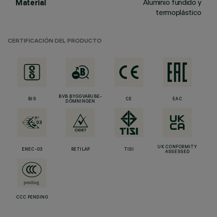
Aluminio fundido y
Material
termoplástico
CERTIFICACIÓN DEL PRODUCTO
BVB BYGGVARUBE-
BIS
CE
EAC
DÖMNINGEN
UK CONFORMITY
ENEC-03
RETILAP
TISI
ASSESSED
CCC PENDING