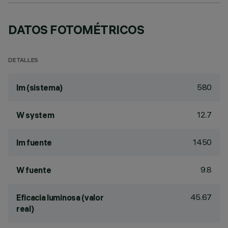
DATOS FOTOMÉTRICOS
DETALLES
580
lm (sistema)
12.7
W system
1450
lm fuente
9.8
W fuente
45.67
Eficacia luminosa (valor
real)