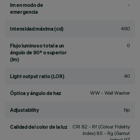
-
lm en modo de
emergencia
460
Intensidad máxima (cd)
0
Flujo luminoso total a un
ángulo de 90° o superior
(lm)
40
Light output ratio (LOR)
WW - Wall Washer
Óptica y ángulo de haz
fijo
Adjustability
CRI
82
- Rf (Colour Fidelity
Calidad del color de la luz
Index) 85 - Rg (Gamut
Index) 97