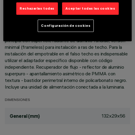
DESCRIPCIÓN
Rechazarlas todas
Aceptar todas las cookies
Luminaria miniaturizada lineal empotrable para lámparas LED,
específica para iluminación vertical de las paredes. El sistema
Configuración de cookies
óptico patentado asegura una emisión homogénea y eficaz
en la pared y evita zonas de sombra cerca del techo. Cuerpo
principal con superficie radiante de aluminio fundido; versión
minimal (frameless) para instalación a ras de techo. Para la
instalación del empotrable en el falso techo es indispensable
utilizar el adaptador específico disponible con código
independiente. Recuperador de flujo - reflector de aluminio
superpuro - apantallamiento asimétrico de PMMA con
textura - bastidor perimetral interno de policarbonato negro.
Incluye una unidad de alimentación conectada a la luminaria.
DIMENSIONES
132x29x56
General (mm)