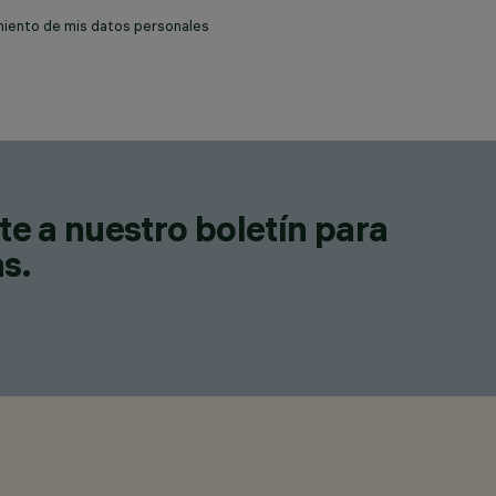
miento de mis datos personales
te a nuestro boletín para
as.