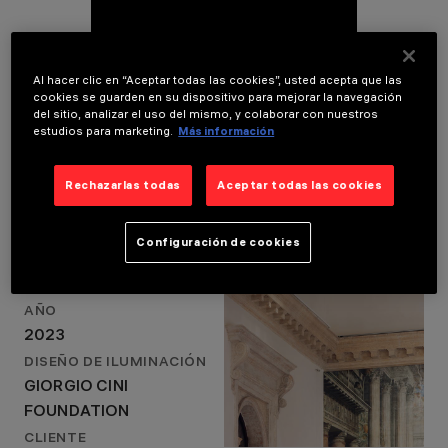
AÑO
2023
DISEÑO DE
ILUMINACIÓN
GIORGIO CINI
Al hacer clic en “Aceptar todas las cookies”, usted acepta que las
cookies se guarden en su dispositivo para mejorar la navegación
FOUNDATION
del sitio, analizar el uso del mismo, y colaborar con nuestros
estudios para marketing.
Más información
Detalles del proyecto
Rechazarlas todas
Aceptar todas las cookies
Configuración de cookies
LOCATION
VENECIA, ITALY
AÑO
2023
DISEÑO DE ILUMINACIÓN
GIORGIO CINI
FOUNDATION
CLIENTE