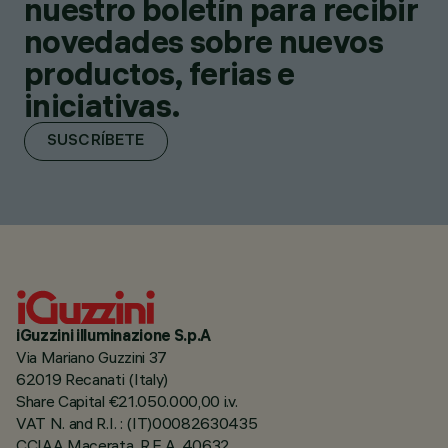
nuestro boletín para recibir
novedades sobre nuevos
productos, ferias e
iniciativas.
SUSCRÍBETE
iGuzzini illuminazione S.p.A
Via Mariano Guzzini 37
62019 Recanati (Italy)
Share Capital €21.050.000,00 i.v.
VAT N. and R.I. : (IT)00082630435
CCIAA Macerata, R.E.A. 40632