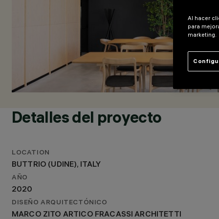
MARCO ZITO ARTICO FRACASSI ARCHITETTI
DISEÑO DE ILUMINACIÓN
Al hacer cl
MARCO ZITO
para mejora
marketing.
Configu
Detalles del proyecto
LOCATION
BUTTRIO (UDINE), ITALY
AÑO
2020
DISEÑO ARQUITECTÓNICO
MARCO ZITO ARTICO FRACASSI ARCHITETTI