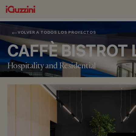
VOLVER A TODOS LOS PROYECTOS
CAFFÈ BISTROT 
Hospitality and Residential
UBICACIÓN
BUTTRIO (UDINE), ITALY
AÑO
2020
DISEÑO ARQUITECTÓNICO