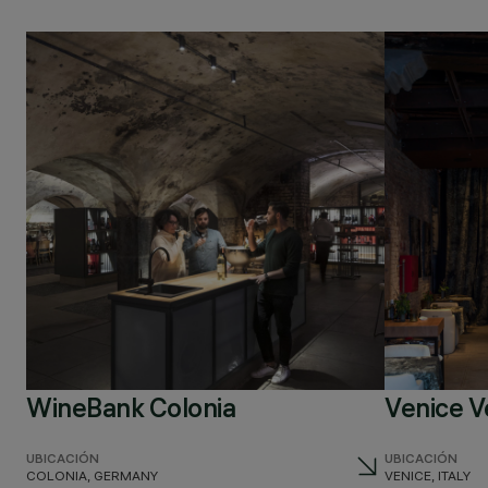
WineBank Colonia
Venice V
UBICACIÓN
UBICACIÓN
COLONIA, GERMANY
VENICE, ITALY