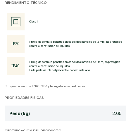
RENDIMIENTO TÉCNICO
Class II
Protegido contra la penetración de sólidos mayores de 12 mm, no protegido
contra la penetración de líquidos.
Protegido contra la penetración de sólidos mayores de 1 mm, no protegido
contra la penetración de líquidos.
En la parte visible del producto una vez instalado
Cumple con la norma EN60598-1 y las regulaciones pertinentes.
PROPIEDADES FÍSICAS
2.65
Peso (kg)