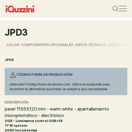
JPD3
COLOR
COMPONENTES OPCIONALES
DATOS TÉCNICOS
DATOS FOTO
JPD3
CÓDIGO FUERA DE PRODUCCIÓN
¡Atención! Código fuera de producción. Utilice la búsqueda para
encontrar la alternativa que mejor se adapte a sus necesidades.
DESCRIPCIÓN
panel 1155X120 mm - warm white - apantallamiento
microprismático - electrónico
UGR - Luminance control UGR<19
17 W system
2040 lm (sistema)