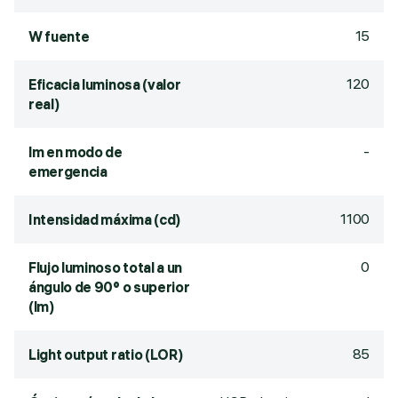
15
W fuente
120
Eficacia luminosa (valor
real)
-
lm en modo de
emergencia
1100
Intensidad máxima (cd)
0
Flujo luminoso total a un
ángulo de 90° o superior
(lm)
85
Light output ratio (LOR)