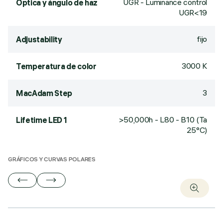
UGR - Luminance control
Óptica y ángulo de haz
UGR<19
fijo
Adjustability
3000 K
Temperatura de color
3
MacAdam Step
>50,000h - L80 - B10 (Ta
Lifetime LED 1
25°C)
GRÁFICOS Y CURVAS POLARES