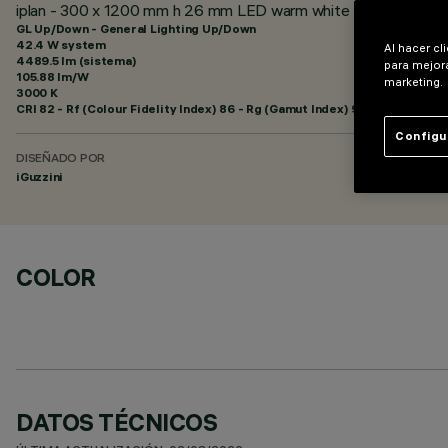
iplan - 300 x 1200 mm h 26 mm LED warm white - cableado elec
GL Up/Down - General Lighting Up/Down
42.4 W system
Al hacer cl
4489.5 lm (sistema)
para mejora
105.88 lm/W
marketing.
3000 K
CRI
82
- Rf (Colour Fidelity Index) 86 - Rg (Gamut Index) 96
Configu
DISEÑADO POR
iGuzzini
COLOR
DATOS TÉCNICOS