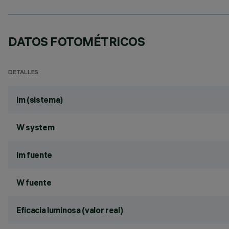
DATOS FOTOMÉTRICOS
DETALLES
lm (sistema)
W system
lm fuente
W fuente
Eficacia luminosa (valor real)