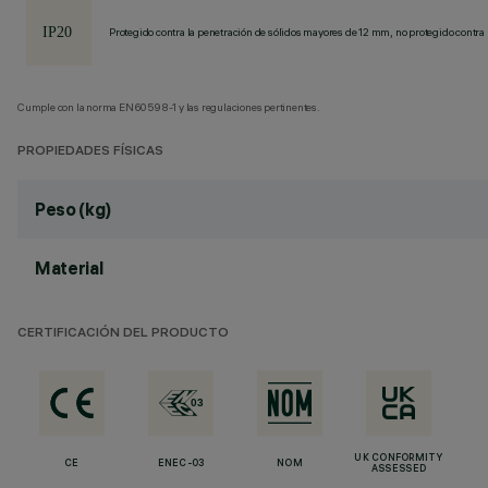
Protegido contra la penetración de sólidos mayores de 12 mm, no protegido contra 
Cumple con la norma EN60598-1 y las regulaciones pertinentes.
PROPIEDADES FÍSICAS
Peso (kg)
Material
CERTIFICACIÓN DEL PRODUCTO
UK CONFORMITY
CE
ENEC-03
NOM
ASSESSED