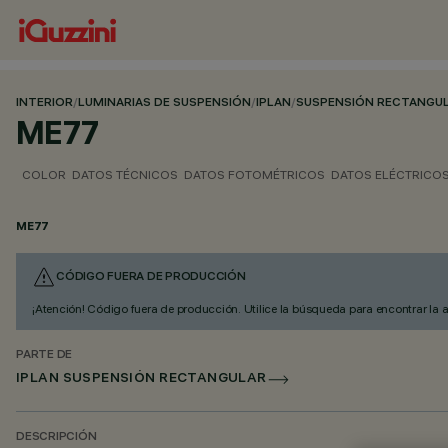
INTERIOR
/
LUMINARIAS DE SUSPENSIÓN
/
IPLAN
/
SUSPENSIÓN RECTANGU
ME77
COLOR
DATOS TÉCNICOS
DATOS FOTOMÉTRICOS
DATOS ELÉCTRICO
ME77
CÓDIGO FUERA DE PRODUCCIÓN
¡Atención! Código fuera de producción. Utilice la búsqueda para encontrar la 
PARTE DE
IPLAN SUSPENSIÓN RECTANGULAR
DESCRIPCIÓN