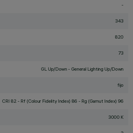
-
343
820
73
GL Up/Down - General Lighting Up/Down
fijo
CRI
82
- Rf (Colour Fidelity Index) 86 - Rg (Gamut Index) 96
3000 K