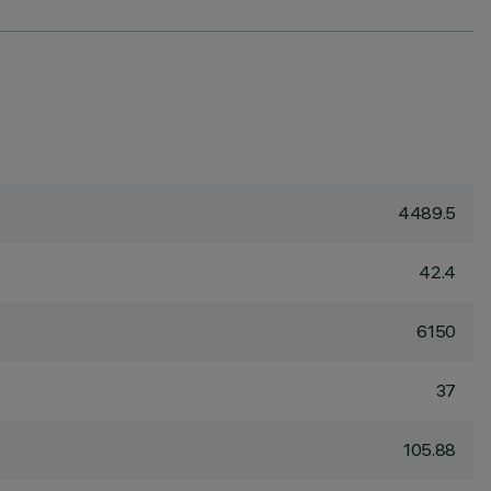
4489.5
42.4
6150
37
105.88