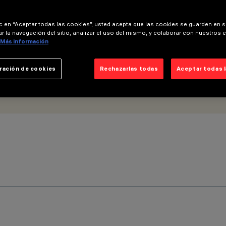
trónico - óptica luz general
ic en “Aceptar todas las cookies”, usted acepta que las cookies se guarden en s
r la navegación del sitio, analizar el uso del mismo, y colaborar con nuestros 
Más información
ración de cookies
Rechazarlas todas
Aceptar todas 