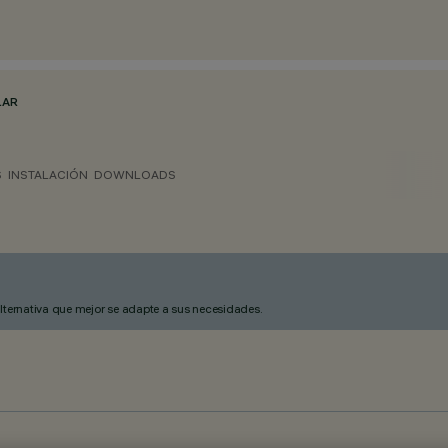
LAR
S
INSTALACIÓN
DOWNLOADS
alternativa que mejor se adapte a sus necesidades.