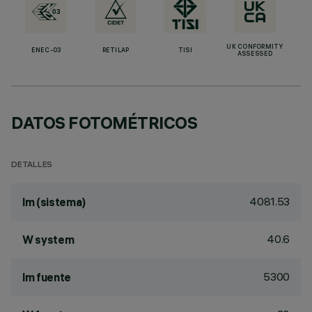
UK CONFORMITY
ENEC-03
RETILAP
TISI
ASSESSED
DATOS FOTOMÉTRICOS
DETALLES
4081.53
lm (sistema)
40.6
W system
5300
lm fuente