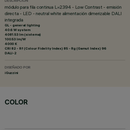
DESCRIPCIÓN
módulo para fila continua L=2394 - Low Contrast - emisión
directa - LED - neutral white alimentación dimerizable DALI
integrada
GL - general lighting
40.6 W system
4081.53 lm (sistema)
100.53 lm/W
4000 K
CRI
82
- Rf (Colour Fidelity Index) 85 - Rg (Gamut Index) 96
DALI-2
DISEÑADO POR
iGuzzini
COLOR