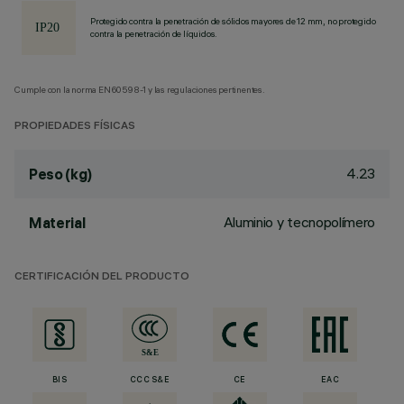
Protegido contra la penetración de sólidos mayores de 12 mm, no protegido
contra la penetración de líquidos.
Cumple con la norma EN60598-1 y las regulaciones pertinentes.
PROPIEDADES FÍSICAS
4.23
Peso (kg)
Aluminio y tecnopolímero
Material
CERTIFICACIÓN DEL PRODUCTO
BIS
CCC S&E
CE
EAC