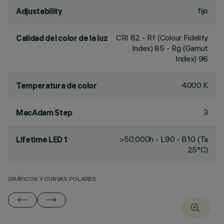
fijo
Adjustability
CRI
82
- Rf (Colour Fidelity
Calidad del color de la luz
Index) 85 - Rg (Gamut
Index) 96
4000 K
Temperatura de color
3
MacAdam Step
>50,000h - L90 - B10 (Ta
Lifetime LED 1
25°C)
GRÁFICOS Y CURVAS POLARES