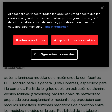
COMPONENTES OPCIONALES
Al hacer clic en “Aceptar todas las cookies”, usted acepta que las
cookies se guarden en su dispositivo para mejorar la navegación
del sitio, analizar el uso del mismo, y colaborar con nuestros
estudios para marketing.
Más información
Rechazarlas todas
Aceptar todas las cookies
DATOS TÉCNICOS
Configuración de cookies
ÚLTIMA ACTUALIZACIÓN: 06/08/2026
DESCRIPCIÓN
sistema luminoso modular de emisión directa con fuentes
LED. Módulo para luz general (Low Contrast) específico para
fila continua. Perfil de longitud doble en extrusión de aluminio
versión Minimal (frameless); pantalla ópalo de metacrilato
preparada para acoplamiento mediante superposición con
módulos sucesivos; sistemas mecánicos de conexión entre
los módulos incluidos en la caja. Posibilidad de instalación