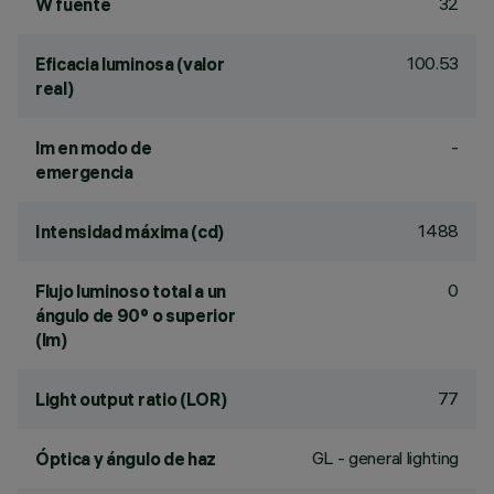
32
W fuente
100.53
Eficacia luminosa (valor
real)
-
lm en modo de
emergencia
1488
Intensidad máxima (cd)
0
Flujo luminoso total a un
ángulo de 90° o superior
(lm)
77
Light output ratio (LOR)
GL - general lighting
Óptica y ángulo de haz