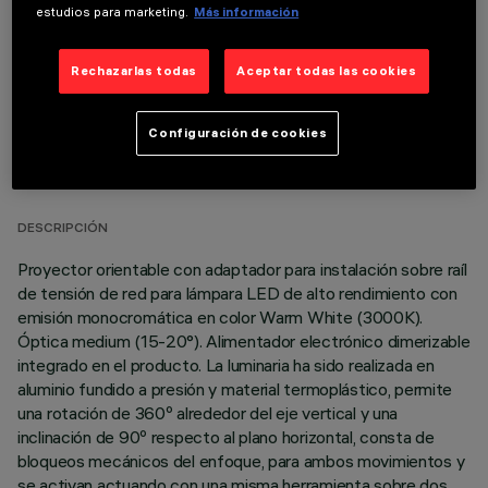
estudios para marketing.
Más información
Rechazarlas todas
Aceptar todas las cookies
DATOS TÉCNICOS
Configuración de cookies
ÚLTIMA ACTUALIZACIÓN: 05/08/2026
DESCRIPCIÓN
Proyector orientable con adaptador para instalación sobre raíl
de tensión de red para lámpara LED de alto rendimiento con
emisión monocromática en color Warm White (3000K).
Óptica medium (15-20°). Alimentador electrónico dimerizable
integrado en el producto. La luminaria ha sido realizada en
aluminio fundido a presión y material termoplástico, permite
una rotación de 360º alrededor del eje vertical y una
inclinación de 90º respecto al plano horizontal, consta de
bloqueos mecánicos del enfoque, para ambos movimientos y
se activan actuando con una misma herramienta sobre dos