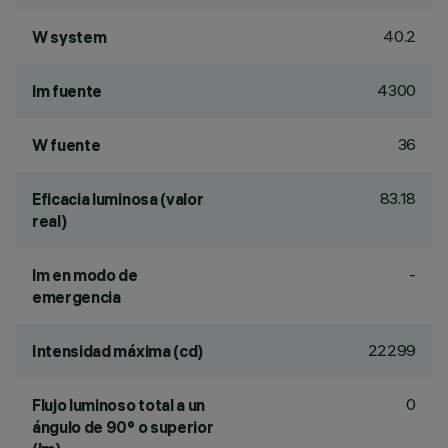
40.2
W system
4300
lm fuente
36
W fuente
83.18
Eficacia luminosa (valor
real)
-
lm en modo de
emergencia
22299
Intensidad máxima (cd)
0
Flujo luminoso total a un
ángulo de 90° o superior