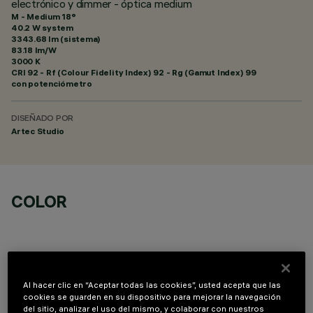
electrónico y dimmer - óptica medium
M - Medium 18°
40.2 W system
3343.68 lm (sistema)
83.18 lm/W
3000 K
CRI
92
- Rf (Colour Fidelity Index) 92 - Rg (Gamut Index) 99
con potenciómetro
DISEÑADO POR
Artec Studio
COLOR
Al hacer clic en “Aceptar todas las cookies”, usted acepta que las
COMPONENTES OPCIONALES
cookies se guarden en su dispositivo para mejorar la navegación
del sitio, analizar el uso del mismo, y colaborar con nuestros