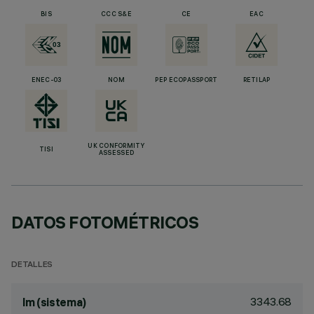
BIS
CCC S&E
CE
EAC
ENEC-03
NOM
PEP ECOPASSPORT
RETILAP
UK CONFORMITY
TISI
ASSESSED
DATOS FOTOMÉTRICOS
DETALLES
3343.68
lm (sistema)