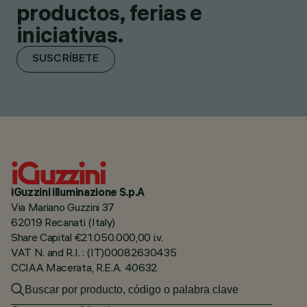
productos, ferias e
iniciativas.
SUSCRÍBETE
iGuzzini illuminazione S.p.A
Via Mariano Guzzini 37
62019 Recanati (Italy)
Share Capital €21.050.000,00 i.v.
VAT N. and R.I. : (IT)00082630435
CCIAA Macerata, R.E.A. 40632