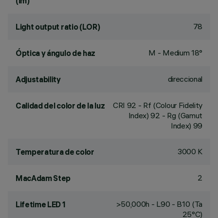
(lm)
78
Light output ratio (LOR)
M - Medium 18°
Óptica y ángulo de haz
direccional
Adjustability
CRI
92
- Rf (Colour Fidelity
Calidad del color de la luz
Index) 92 - Rg (Gamut
Index) 99
3000 K
Temperatura de color
2
MacAdam Step
>50,000h - L90 - B10 (Ta
Lifetime LED 1
25°C)