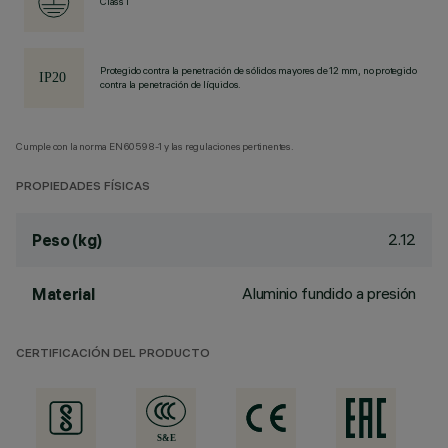
Class I
Protegido contra la penetración de sólidos mayores de 12 mm, no protegido
contra la penetración de líquidos.
Cumple con la norma EN60598-1 y las regulaciones pertinentes.
PROPIEDADES FÍSICAS
2.12
Peso (kg)
Aluminio fundido a presión
Material
CERTIFICACIÓN DEL PRODUCTO