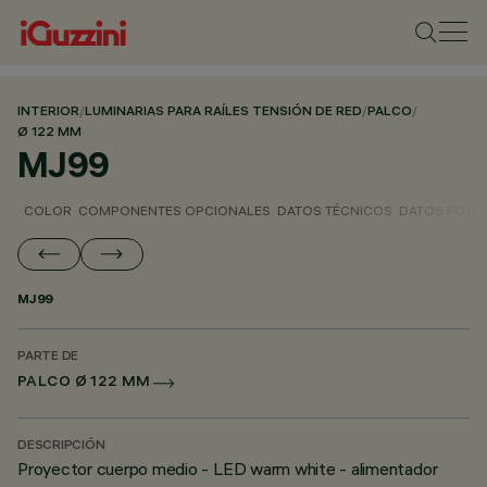
INTERIOR
/
LUMINARIAS PARA RAÍLES TENSIÓN DE RED
/
PALCO
/
Ø 122 MM
MJ99
COLOR
COMPONENTES OPCIONALES
DATOS TÉCNICOS
DATOS FOTO
MJ99
PARTE DE
PALCO Ø 122 MM
DESCRIPCIÓN
Proyector cuerpo medio - LED warm white - alimentador