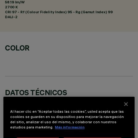
58.19 lm/W
2700 K
CRI
97
- Rf (Colour Fidelity Index) 95 - Rg (Gamut Index) 99
DALI-2
COLOR
DATOS TÉCNICOS
ÚLTIMA ACTUALIZACIÓN: 07/08/2026
Al hacer clic en “Aceptar todas las cookies”, usted acepta que las
cookies se guarden en su dispositivo para mejorar la navegación
DESCRIPCIÓN
del sitio, analizar el uso del mismo, y colaborar con nuestros
estudios para marketing.
Más información
equipo miniaturizado empotrable rectangular con 15
elementos ópticos y fuentes LED - ópticas fijas - apertura