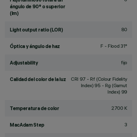
ángulo de 90° o superior
(lm)
80
Light output ratio (LOR)
F - Flood 31°
Óptica y ángulo de haz
fijo
Adjustability
CRI
97
- Rf (Colour Fidelity
Calidad del color de la luz
Index) 95 - Rg (Gamut
Index) 99
2700 K
Temperatura de color
3
MacAdam Step