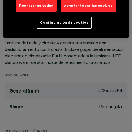
flood. Cuerpo principal con superficie radiante de aluminio
Rechazarlas todas
Aceptar todas las cookies
fundido a presión, versión con marco perimetral de tope.
Ópticas de alta definición de termoplástico metalizado,
Configuración de cookies
integradas en posición retrasada en la pantalla antidestello
negra; la composición de la estructura del sistema óptico
evita el efecto puntiforme, permite obtener una distribución
lumínica definida y circular y genera una emisión con
deslumbramiento controlado . Incluye grupo de alimentación
electrónico dimerizable DALI conectado a la luminaria. LED
blanco warm de alto índice de rendimiento cromático.
DIMENSIONES
413x44x54
General (mm)
Rectangular
Shape
RENDIMIENTO TÉCNICO