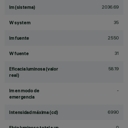
2036.69
lm (sistema)
35
W system
2550
lm fuente
31
W fuente
58.19
Eficacia luminosa (valor
real)
-
lm en modo de
emergencia
6990
Intensidad máxima (cd)
0
Flujo luminoso total a un