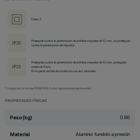
Class II
Protegido contra la penetración de sólidos mayores de 12 mm, no protegido
contra la penetración de líquidos.
Protegido contra la penetración de sólidos mayores de 12 mm, protegido
contra la lluvia.
En la parte visible del producto una vez instalado
Cumple con la norma EN60598-1 y las regulaciones pertinentes.
PROPIEDADES FÍSICAS
0.86
Peso (kg)
Aluminio fundido a presión
Material