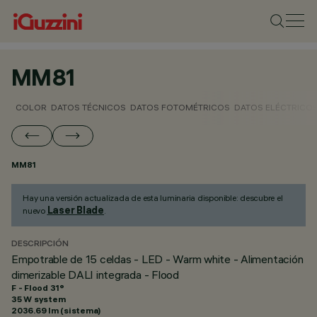
MM81
COLOR
DATOS TÉCNICOS
DATOS FOTOMÉTRICOS
DATOS ELÉCTRICO
MM81
Hay una versión actualizada de esta luminaria disponible: descubre el
Laser Blade
nuevo
.
DESCRIPCIÓN
Empotrable de 15 celdas - LED - Warm white - Alimentación
dimerizable DALI integrada - Flood
F - Flood 31°
35 W system
2036.69 lm (sistema)