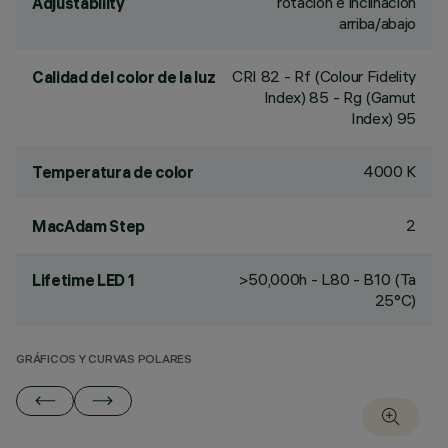
rotación e inclinación
Adjustability
arriba/abajo
CRI
82
- Rf (Colour Fidelity
Calidad del color de la luz
Index) 85 - Rg (Gamut
Index) 95
4000 K
Temperatura de color
2
MacAdam Step
>50,000h - L80 - B10 (Ta
Lifetime LED 1
25°C)
GRÁFICOS Y CURVAS POLARES