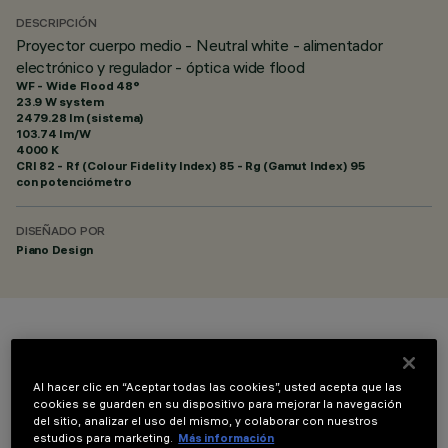
DESCRIPCIÓN
Proyector cuerpo medio - Neutral white - alimentador
electrónico y regulador - óptica wide flood
WF - Wide Flood 48°
23.9 W system
2479.28 lm (sistema)
103.74 lm/W
4000 K
CRI
82
- Rf (Colour Fidelity Index) 85 - Rg (Gamut Index) 95
con potenciómetro
DISEÑADO POR
Piano Design
COLOR
Al hacer clic en “Aceptar todas las cookies”, usted acepta que las
cookies se guarden en su dispositivo para mejorar la navegación
del sitio, analizar el uso del mismo, y colaborar con nuestros
estudios para marketing.
Más información