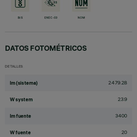
BIS
ENEC-03
NOM
DATOS FOTOMÉTRICOS
DETALLES
2479.28
lm (sistema)
23.9
W system
3400
lm fuente
20
W fuente