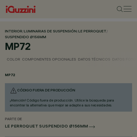
INTERIOR
/
LUMINARIAS DE SUSPENSIÓN
/
LE PERROQUET
/
SUSPENDIDO Ø156MM
MP72
COLOR
COMPONENTES OPCIONALES
DATOS TÉCNICOS
DATOS FOTO
MP72
CÓDIGO FUERA DE PRODUCCIÓN
¡Atención! Código fuera de producción. Utilice la búsqueda para
encontrar la alternativa que mejor se adapte a sus necesidades.
PARTE DE
LE PERROQUET SUSPENDIDO Ø156MM