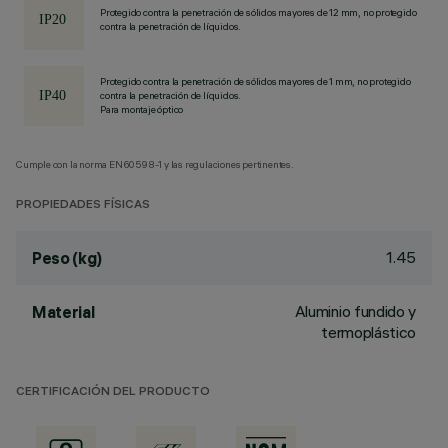
Protegido contra la penetración de sólidos mayores de 12 mm, no protegido
contra la penetración de líquidos.
Protegido contra la penetración de sólidos mayores de 1 mm, no protegido
contra la penetración de líquidos.
Para montaje óptico
Cumple con la norma EN60598-1 y las regulaciones pertinentes.
PROPIEDADES FÍSICAS
1.45
Peso (kg)
Aluminio fundido y
Material
termoplástico
CERTIFICACIÓN DEL PRODUCTO