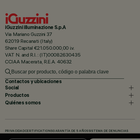
iGuzzini illuminazione S.p.A
Via Mariano Guzzini 37
62019 Recanati (Italy)
Share Capital €21.050.000,00 i.v.
VAT N. and R.I. : (IT)00082630435
CCIAA Macerata, R.E.A. 40632
Contactos y ubicaciones
Social
Productos
Quiénes somos
PRIVACIDAD
CERTIFICATIONS
GARANTÍA DE 5 AÑOS
SISTEMA DE DENUNCIAS
POLÍTICA DE COOKIES
ACCESSIBILITY STATEMENT
NUESTROS CÓDIGOS