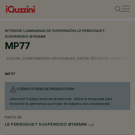
INTERIOR
/
LUMINARIAS DE SUSPENSIÓN
/
LE PERROQUET
/
SUSPENDIDO Ø156MM
MP77
COLOR
COMPONENTES OPCIONALES
DATOS TÉCNICOS
DATOS FOTO
MP77
CÓDIGO FUERA DE PRODUCCIÓN
¡Atención! Código fuera de producción. Utilice la búsqueda para
encontrar la alternativa que mejor se adapte a sus necesidades.
PARTE DE
LE PERROQUET SUSPENDIDO Ø156MM