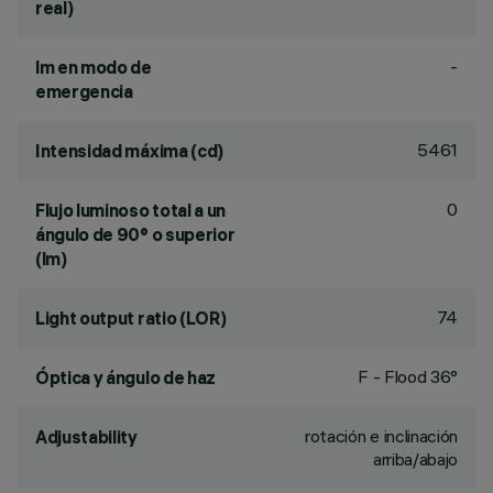
real)
-
lm en modo de
emergencia
5461
Intensidad máxima (cd)
0
Flujo luminoso total a un
ángulo de 90° o superior
(lm)
74
Light output ratio (LOR)
F - Flood 36°
Óptica y ángulo de haz
rotación e inclinación
Adjustability
arriba/abajo