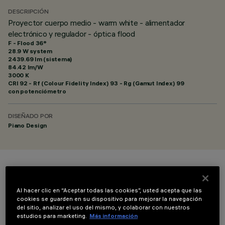
DESCRIPCIÓN
Proyector cuerpo medio - warm white - alimentador
electrónico y regulador - óptica flood
F - Flood 36°
28.9 W system
2439.69 lm (sistema)
84.42 lm/W
3000 K
CRI
92
- Rf (Colour Fidelity Index) 93 - Rg (Gamut Index) 99
con potenciómetro
DISEÑADO POR
Piano Design
COLOR
Al hacer clic en “Aceptar todas las cookies”, usted acepta que las
cookies se guarden en su dispositivo para mejorar la navegación
del sitio, analizar el uso del mismo, y colaborar con nuestros
estudios para marketing.
Más información