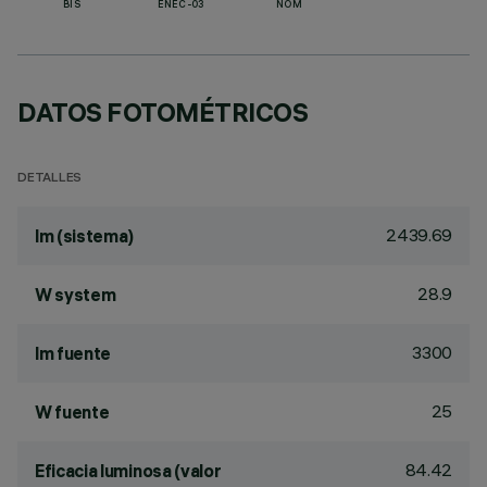
BIS
ENEC-03
NOM
DATOS FOTOMÉTRICOS
DETALLES
2439.69
lm (sistema)
28.9
W system
3300
lm fuente
25
W fuente
84.42
Eficacia luminosa (valor