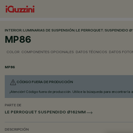
INTERIOR
/
LUMINARIAS DE SUSPENSIÓN
/
LE PERROQUET
/
SUSPENDIDO 
MP86
COLOR
COMPONENTES OPCIONALES
DATOS TÉCNICOS
DATOS FOTO
MP86
CÓDIGO FUERA DE PRODUCCIÓN
¡Atención! Código fuera de producción. Utilice la búsqueda para encontrar la 
PARTE DE
LE PERROQUET SUSPENDIDO Ø162MM
DESCRIPCIÓN