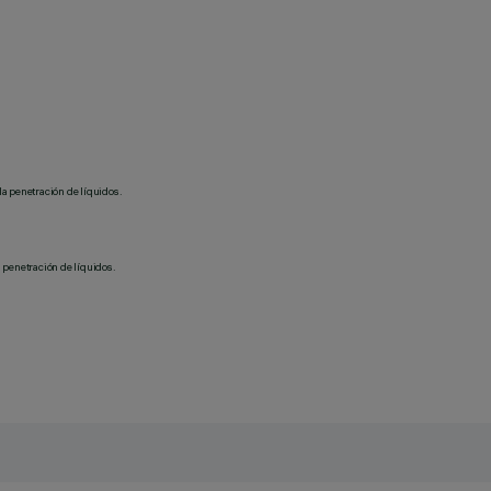
la penetración de líquidos.
 penetración de líquidos.