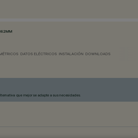
Ø162MM
MÉTRICOS
DATOS ELÉCTRICOS
INSTALACIÓN
DOWNLOADS
alternativa que mejor se adapte a sus necesidades.