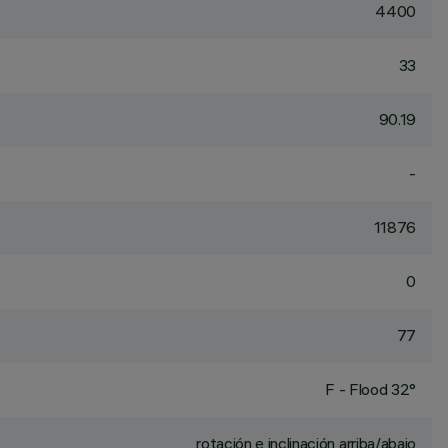
4400
33
90.19
-
11876
0
77
F - Flood 32°
rotación e inclinación arriba/abajo