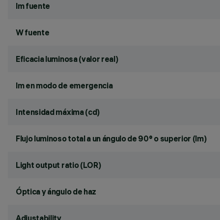
lm fuente
W fuente
Eficacia luminosa (valor real)
lm en modo de emergencia
Intensidad máxima (cd)
Flujo luminoso total a un ángulo de 90° o superior (lm)
Light output ratio (LOR)
Óptica y ángulo de haz
Adjustability