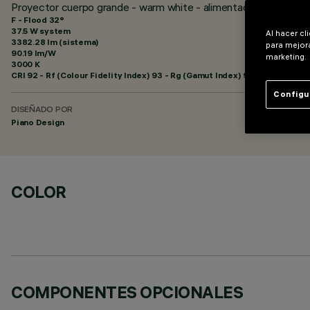
Proyector cuerpo grande - warm white - alimentador electrónico
F - Flood 32°
37.5 W system
Al hacer cl
3382.28 lm (sistema)
para mejora
90.19 lm/W
marketing.
3000 K
CRI
92
- Rf (Colour Fidelity Index) 93 - Rg (Gamut Index) 99
Configu
DISEÑADO POR
Piano Design
COLOR
COMPONENTES OPCIONALES