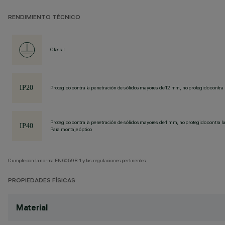
RENDIMIENTO TÉCNICO
Class I
Protegido contra la penetración de sólidos mayores de 12 mm, no protegido contra 
Protegido contra la penetración de sólidos mayores de 1 mm, no protegido contra la
Para montaje óptico
Cumple con la norma EN60598-1 y las regulaciones pertinentes.
PROPIEDADES FÍSICAS
Material