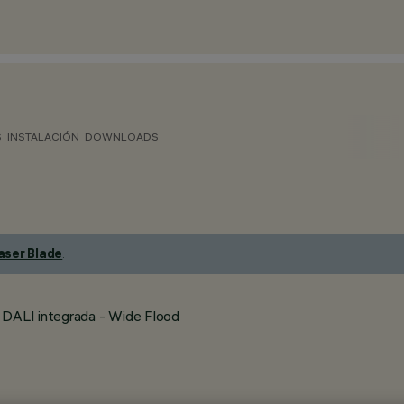
S
INSTALACIÓN
DOWNLOADS
aser Blade
.
 DALI integrada - Wide Flood