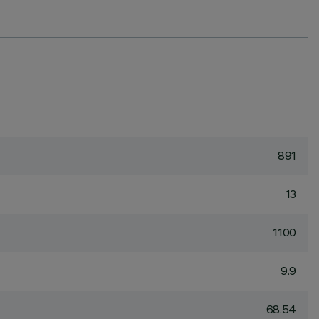
891
13
1100
9.9
68.54