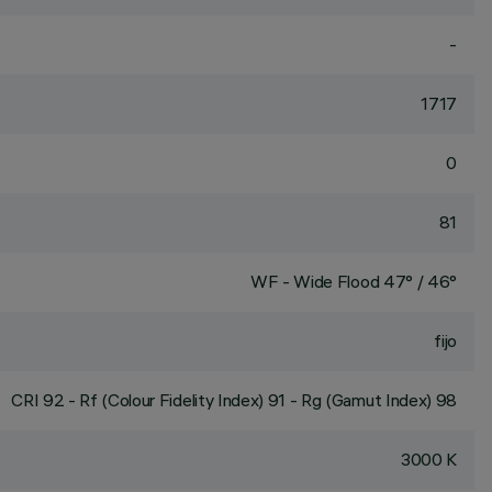
-
1717
0
81
WF - Wide Flood 47° / 46°
fijo
CRI
92
- Rf (Colour Fidelity Index) 91 - Rg (Gamut Index) 98
3000 K