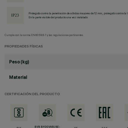
Protegido contra la penetración de sólidos mayores de 12 mm, protegido contra la l
En la parte visible del producto una vez instalado
Cumple con la norma EN60598-1 y las regulaciones pertinentes.
PROPIEDADES FÍSICAS
Peso (kg)
Material
CERTIFICACIÓN DEL PRODUCTO
BVB BYGGVARUBE-