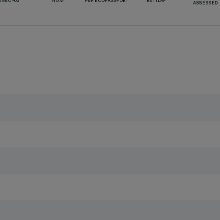
ENEC-03
NOM
PEP ECOPASSPORT
RETILAP
ASSESSED