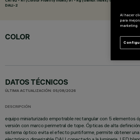
CRI
92
- Rf (Colour Fidelity Index) 91 - Rg (Gamut Index) 98
DALI-2
Al hacer cl
para mejora
marketing.
COLOR
Configu
DATOS TÉCNICOS
ÚLTIMA ACTUALIZACIÓN: 05/08/2026
DESCRIPCIÓN
equipo miniaturizado empotrable rectangular con 5 elementos ópti
versión con marco perimetral de tope. Ópticas de alta definición
sistema óptico evita el efecto puntiforme, permite obtener una d
electrónico dimerizable DALI conectado a la luminaria. LED bla