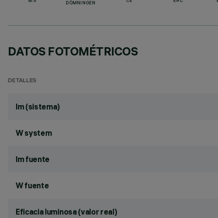
BIS
CE
EAC
DÖMNINGEN
DATOS FOTOMÉTRICOS
DETALLES
lm (sistema)
W system
lm fuente
W fuente
Eficacia luminosa (valor real)