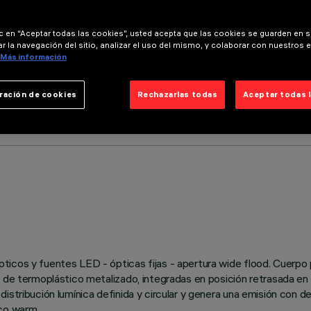
ic en “Aceptar todas las cookies”, usted acepta que las cookies se guarden en s
r la navegación del sitio, analizar el uso del mismo, y colaborar con nuestros 
Más información
ración de cookies
Rechazarlas todas
Aceptar todas 
cos y fuentes LED - ópticas fijas - apertura wide flood. Cuerpo pr
 de termoplástico metalizado, integradas en posición retrasada en la
istribución lumínica definida y circular y genera una emisión con 
nco warm