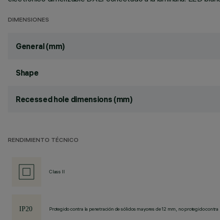
DIMENSIONES
General (mm)
Shape
Recessed hole dimensions (mm)
RENDIMIENTO TÉCNICO
Class II
Protegido contra la penetración de sólidos mayores de 12 mm, no protegido contra 