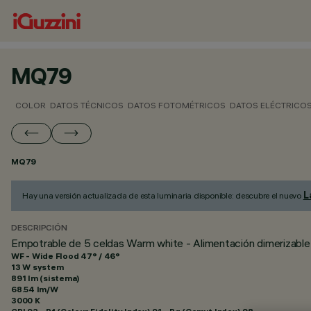
MQ79
COLOR
DATOS TÉCNICOS
DATOS FOTOMÉTRICOS
DATOS ELÉCTRICO
MQ79
L
Hay una versión actualizada de esta luminaria disponible: descubre el nuevo
DESCRIPCIÓN
Empotrable de 5 celdas Warm white - Alimentación dimerizable
WF - Wide Flood 47° / 46°
13 W system
891 lm (sistema)
68.54 lm/W
3000 K