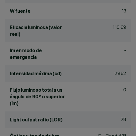
13
W fuente
110.69
Eficacia luminosa (valor
real)
-
lm en modo de
emergencia
2852
Intensidad máxima (cd)
0
Flujo luminoso total a un
ángulo de 90° o superior
(lm)
79
Light output ratio (LOR)
F - Flood 42°