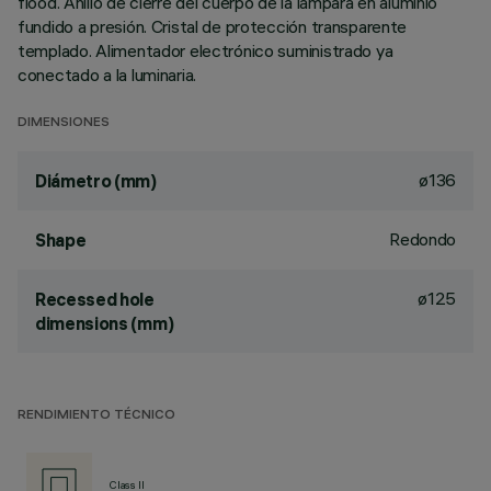
flood. Anillo de cierre del cuerpo de la lámpara en aluminio
fundido a presión. Cristal de protección transparente
templado. Alimentador electrónico suministrado ya
conectado a la luminaria.
DIMENSIONES
ø136
Diámetro (mm)
Redondo
Shape
ø125
Recessed hole
dimensions (mm)
RENDIMIENTO TÉCNICO
Class II