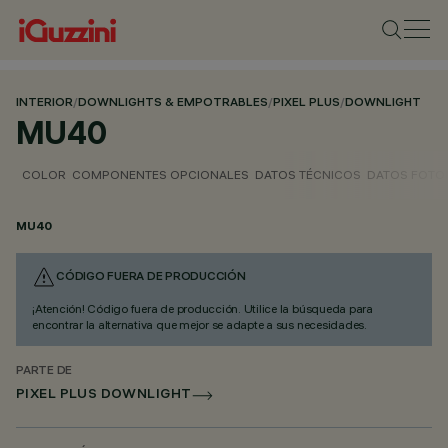
INTERIOR
/
DOWNLIGHTS & EMPOTRABLES
/
PIXEL PLUS
/
DOWNLIGHT
MU40
COLOR
COMPONENTES OPCIONALES
DATOS TÉCNICOS
DATOS FOTO
MU40
CÓDIGO FUERA DE PRODUCCIÓN
¡Atención! Código fuera de producción. Utilice la búsqueda para
encontrar la alternativa que mejor se adapte a sus necesidades.
PARTE DE
PIXEL PLUS DOWNLIGHT