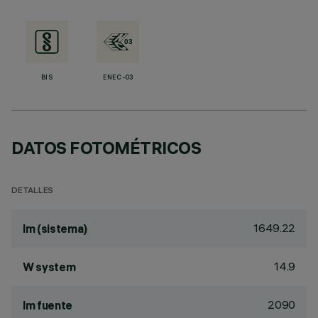
BIS
ENEC-03
DATOS FOTOMÉTRICOS
DETALLES
1649.22
lm (sistema)
14.9
W system
2090
lm fuente