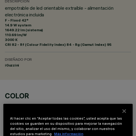
DESCRIPCIÓN
empotrable de led orientable extraíble - alimentación
electrónica incluida
F - Flood 42°
14.9 W system
1649.22 lm (sistema)
110.69 lm/W
3000 K
CRI
82
- Rf (Colour Fidelity Index) 84 - Rg (Gamut Index) 95
DISEÑADO POR
iGuzzini
COLOR
Al hacer clic en “Aceptar todas las cookies”, usted acepta que las
cookies se guarden en su dispositivo para mejorar la navegación
del sitio, analizar el uso del mismo, y colaborar con nuestros
estudios para marketing.
Más información