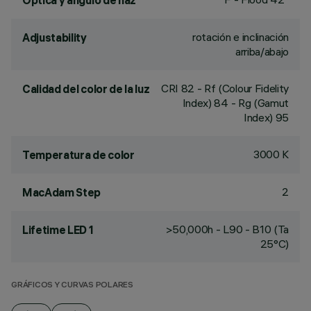
Óptica y ángulo de haz
rotación e inclinación
Adjustability
arriba/abajo
CRI
82
- Rf (Colour Fidelity
Calidad del color de la luz
Index) 84 - Rg (Gamut
Index) 95
3000 K
Temperatura de color
2
MacAdam Step
>50,000h - L90 - B10 (Ta
Lifetime LED 1
25°C)
GRÁFICOS Y CURVAS POLARES