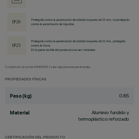
Protegido contra la penetración de sólidos mayores de 12 mm, no protegido
contra la penetración de líquidos.
Protegido contra la penetración de sólidos mayores de 12 mm, protegido
contra la lluvia.
En la parte visible del producto una vez instalado
Cumple con la norma EN60598-1 y las regulaciones pertinentes.
PROPIEDADES FÍSICAS
0.85
Peso (kg)
Aluminio fundido y
Material
termoplástico reforzado
CERTIFICACIÓN DEL PRODUCTO