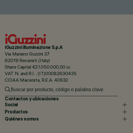
iGuzzini illuminazione S.p.A
Via Mariano Guzzini 37
62019 Recanati (Italy)
Share Capital €21.050.000,00 i.v.
VAT N. and R.I. : (IT)00082630435
CCIAA Macerata, R.E.A. 40632
Contactos y ubicaciones
Social
Productos
Quiénes somos