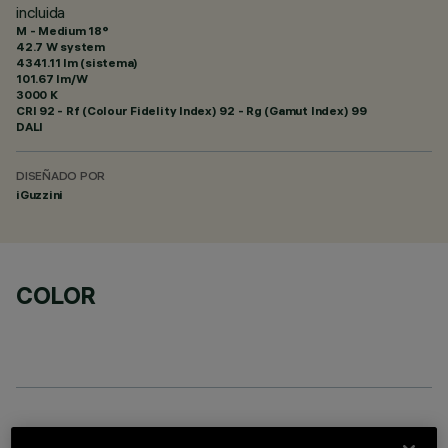
incluida
M - Medium 18°
42.7 W system
4341.11 lm (sistema)
101.67 lm/W
3000 K
CRI
92
- Rf (Colour Fidelity Index) 92 - Rg (Gamut Index) 99
DALI
DISEÑADO POR
iGuzzini
COLOR
COMPONENTES OPCIONALES