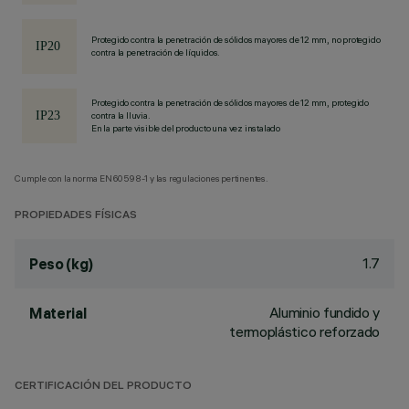
Protegido contra la penetración de sólidos mayores de 12 mm, no protegido
contra la penetración de líquidos.
Protegido contra la penetración de sólidos mayores de 12 mm, protegido
contra la lluvia.
En la parte visible del producto una vez instalado
Cumple con la norma EN60598-1 y las regulaciones pertinentes.
PROPIEDADES FÍSICAS
1.7
Peso (kg)
Aluminio fundido y
Material
termoplástico reforzado
CERTIFICACIÓN DEL PRODUCTO