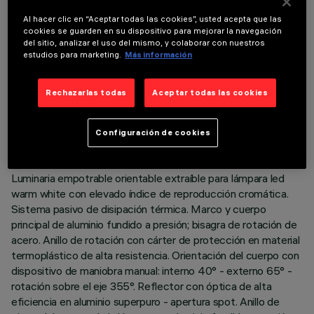
Al hacer clic en “Aceptar todas las cookies”, usted acepta que las
cookies se guarden en su dispositivo para mejorar la navegación
del sitio, analizar el uso del mismo, y colaborar con nuestros
estudios para marketing.
Más información
DATOS TÉCNICOS
Rechazarlas todas
Aceptar todas las cookies
ÚLTIMA ACTUALIZACIÓN: 07/08/2026
Configuración de cookies
DESCRIPCIÓN
Luminaria empotrable orientable extraíble para lámpara led
warm white con elevado índice de reproducción cromática.
Sistema pasivo de disipación térmica. Marco y cuerpo
principal de aluminio fundido a presión; bisagra de rotación de
acero. Anillo de rotación con cárter de protección en material
termoplástico de alta resistencia. Orientación del cuerpo con
dispositivo de maniobra manual: interno 40° - externo 65° -
rotación sobre el eje 355°. Reflector con óptica de alta
eficiencia en aluminio superpuro - apertura spot. Anillo de