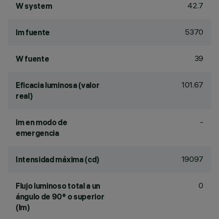
42.7
W system
5370
lm fuente
39
W fuente
101.67
Eficacia luminosa (valor
real)
-
lm en modo de
emergencia
19097
Intensidad máxima (cd)
0
Flujo luminoso total a un
ángulo de 90° o superior
(lm)