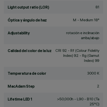
81
Light output ratio (LOR)
M - Medium 18°
Óptica y ángulo de haz
rotación e inclinación
Adjustability
arriba/abajo
CRI
92
- Rf (Colour Fidelity
Calidad del color de la luz
Index) 92 - Rg (Gamut
Index) 99
3000 K
Temperatura de color
2
MacAdam Step
>50,000h - L90 - B10 (Ta
Lifetime LED 1
25°C)