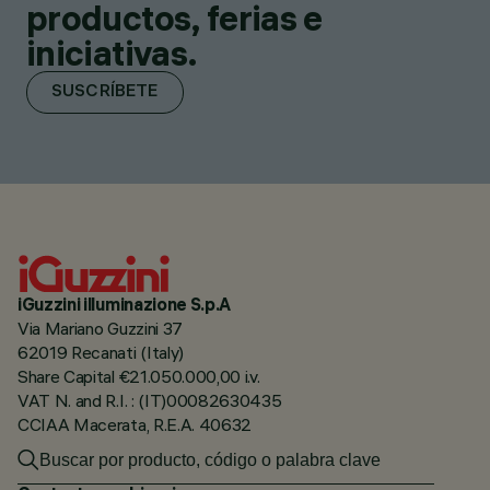
productos, ferias e
iniciativas.
SUSCRÍBETE
iGuzzini illuminazione S.p.A
Via Mariano Guzzini 37
62019 Recanati (Italy)
Share Capital €21.050.000,00 i.v.
VAT N. and R.I. : (IT)00082630435
CCIAA Macerata, R.E.A. 40632