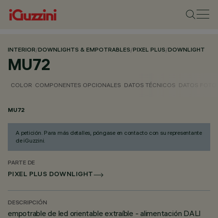
INTERIOR
/
DOWNLIGHTS & EMPOTRABLES
/
PIXEL PLUS
/
DOWNLIGHT
MU72
COLOR
COMPONENTES OPCIONALES
DATOS TÉCNICOS
DATOS FOTO
MU72
A petición. Para más detalles, póngase en contacto con su representante
de iGuzzini.
PARTE DE
PIXEL PLUS DOWNLIGHT
DESCRIPCIÓN
empotrable de led orientable extraíble - alimentación DALI