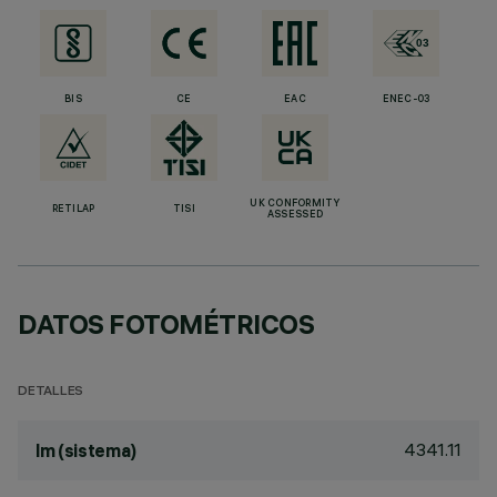
BIS
CE
EAC
ENEC-03
UK CONFORMITY
RETILAP
TISI
ASSESSED
DATOS FOTOMÉTRICOS
DETALLES
4341.11
lm (sistema)