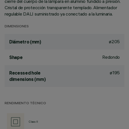
cierre del cuerpo de la lámpara en aluminio fundido a presión.
Cristal de protección transparente templado. Alimentador
regulable DALI suministrado ya conectado a la luminaria.
DIMENSIONES
ø205
Diámetro (mm)
Redondo
Shape
ø195
Recessed hole
dimensions (mm)
RENDIMIENTO TÉCNICO
Class II