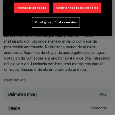
Rechazarlas todas
Aceptar todas las cookies
DESCRIPCIÓN
Luminaria circular orientable para usar con lámpara LED de
Configuración de cookies
tecnología C.o.B. en tono de color neutral white 4000K.
Versión con marco para instalación en apoyo. Marco de
aluminio fundido a presión pintado. Reflector inferior
metalizado con vapor de aluminio al vacío con capa de
protección antirrayado. Reflector superior de aluminio
anodizado. Soportes de chapa de acero galvanizada negra.
Rotación de 30° sobre el plano horizontal y de 358° alrededor
del eje vertical. Luminaria con bloqueos mecánicos para el
enfoque. Disipador de aluminio extruido pintado.
DIMENSIONES
ø82
Diámetro (mm)
Redondo
Shape