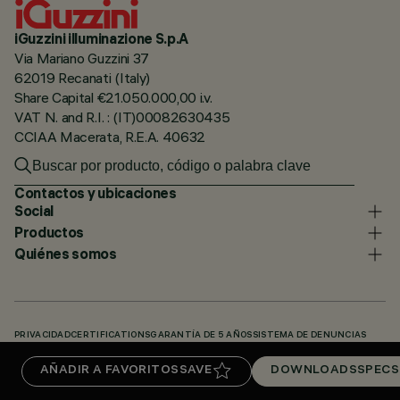
iGuzzini illuminazione S.p.A
Via Mariano Guzzini 37
62019 Recanati (Italy)
Share Capital €21.050.000,00 i.v.
VAT N. and R.I. : (IT)00082630435
CCIAA Macerata, R.E.A. 40632
Contactos y ubicaciones
Social
Productos
Quiénes somos
PRIVACIDAD
CERTIFICATIONS
GARANTÍA DE 5 AÑOS
SISTEMA DE DENUNCIAS
POLÍTICA DE COOKIES
ACCESSIBILITY STATEMENT
NUESTROS CÓDIGOS
AÑADIR A FAVORITOS
SAVE
DOWNLOADS
SPECS
KNOWLEDGE BASE (LOGIN REQUIRED)
DOWNLOADS