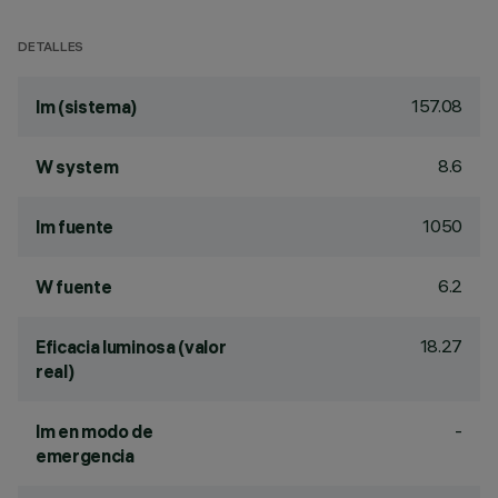
DETALLES
157.08
lm (sistema)
8.6
W system
1050
lm fuente
6.2
W fuente
18.27
Eficacia luminosa (valor
real)
-
lm en modo de
emergencia