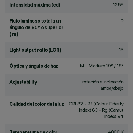
1255
Intensidad máxima (cd)
0
Flujo luminoso total a un
ángulo de 90° o superior
(lm)
15
Light output ratio (LOR)
M - Medium 19° / 18°
Óptica y ángulo de haz
rotación e inclinación
Adjustability
arriba/abajo
CRI
82
- Rf (Colour Fidelity
Calidad del color de la luz
Index) 83 - Rg (Gamut
Index) 94
4000 K
Temperatura de color