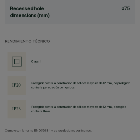
ø75
Recessed hole
dimensions (mm)
RENDIMIENTO TÉCNICO
Class II
Protegido contra la penetración de sólidos mayores de 12 mm, no protegido
contra la penetración de líquidos.
Protegido contra la penetración de sólidos mayores de 12 mm, protegido
contra la lluvia.
Cumple con la norma EN60598-1 y las regulaciones pertinentes.