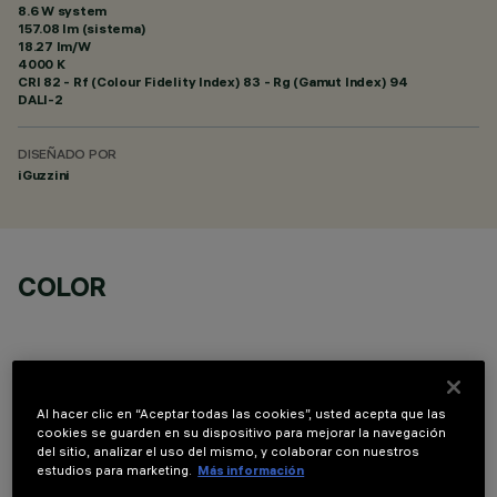
8.6 W system
157.08 lm (sistema)
18.27 lm/W
4000 K
CRI
82
- Rf (Colour Fidelity Index) 83 - Rg (Gamut Index) 94
DALI-2
DISEÑADO POR
iGuzzini
COLOR
Al hacer clic en “Aceptar todas las cookies”, usted acepta que las
cookies se guarden en su dispositivo para mejorar la navegación
DATOS TÉCNICOS
del sitio, analizar el uso del mismo, y colaborar con nuestros
estudios para marketing.
Más información
ÚLTIMA ACTUALIZACIÓN: 05/08/2026