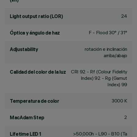
24
Light output ratio (LOR)
F - Flood 30° / 31°
Óptica y ángulo de haz
rotación e inclinación
Adjustability
arriba/abajo
CRI
92
- Rf (Colour Fidelity
Calidad del color de la luz
Index) 92 - Rg (Gamut
Index) 99
3000 K
Temperatura de color
2
MacAdam Step
>50,000h - L90 - B10 (Ta
Lifetime LED 1