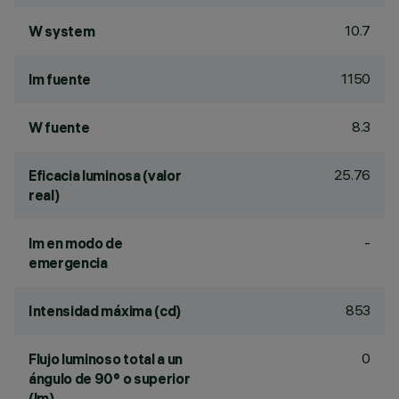
10.7
W system
1150
lm fuente
8.3
W fuente
25.76
Eficacia luminosa (valor
real)
-
lm en modo de
emergencia
853
Intensidad máxima (cd)
0
Flujo luminoso total a un
ángulo de 90° o superior
(lm)