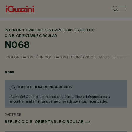
INTERIOR
/
DOWNLIGHTS & EMPOTRABLES
/
REFLEX
/
C.O.B. ORIENTABLE CIRCULAR
N068
COLOR
DATOS TÉCNICOS
DATOS FOTOMÉTRICOS
DATOS ELÉCTRICO
N068
CÓDIGO FUERA DE PRODUCCIÓN
¡Atención! Código fuera de producción. Utilice la búsqueda para
encontrar la alternativa que mejor se adapte a sus necesidades.
PARTE DE
REFLEX C.O.B. ORIENTABLE CIRCULAR