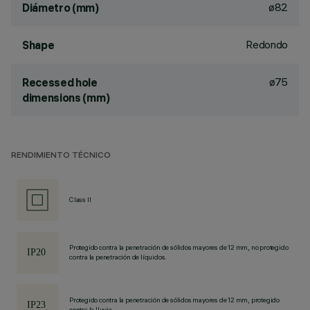
ø82
Diámetro (mm)
Redondo
Shape
ø75
Recessed hole
dimensions (mm)
RENDIMIENTO TÉCNICO
Class II
Protegido contra la penetración de sólidos mayores de 12 mm, no protegido
contra la penetración de líquidos.
Protegido contra la penetración de sólidos mayores de 12 mm, protegido
contra la lluvia.