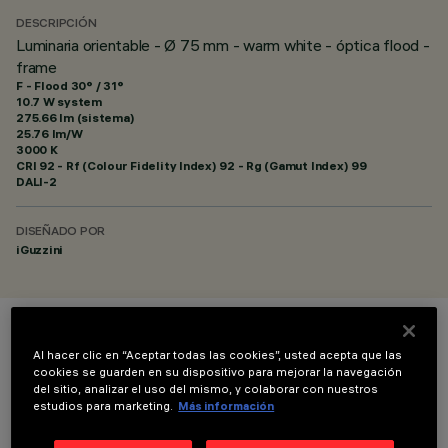
DESCRIPCIÓN
Luminaria orientable - Ø 75 mm - warm white - óptica flood -
frame
F - Flood 30° / 31°
10.7 W system
275.66 lm (sistema)
25.76 lm/W
3000 K
CRI
92
- Rf (Colour Fidelity Index) 92 - Rg (Gamut Index) 99
DALI-2
DISEÑADO POR
iGuzzini
COLOR
Al hacer clic en “Aceptar todas las cookies”, usted acepta que las
cookies se guarden en su dispositivo para mejorar la navegación
del sitio, analizar el uso del mismo, y colaborar con nuestros
estudios para marketing.
Más información