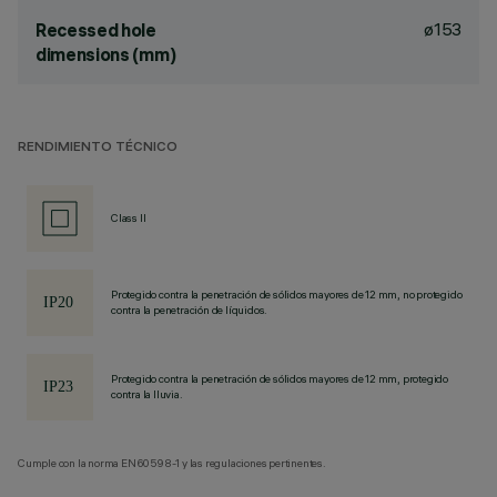
ø153
Recessed hole
dimensions (mm)
RENDIMIENTO TÉCNICO
Class II
Protegido contra la penetración de sólidos mayores de 12 mm, no protegido
contra la penetración de líquidos.
Protegido contra la penetración de sólidos mayores de 12 mm, protegido
contra la lluvia.
Cumple con la norma EN60598-1 y las regulaciones pertinentes.