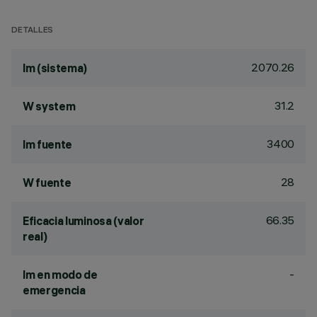
DETALLES
2070.26
lm (sistema)
31.2
W system
3400
lm fuente
28
W fuente
66.35
Eficacia luminosa (valor
real)
-
lm en modo de
emergencia