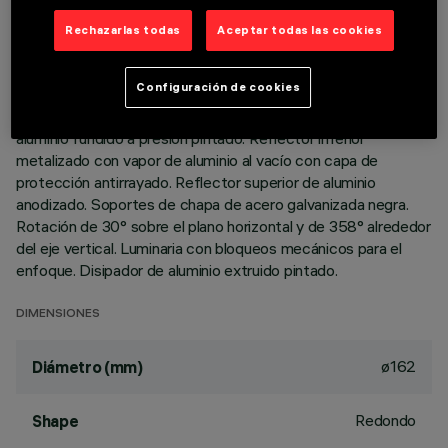
Rechazarlas todas
Aceptar todas las cookies
DESCRIPCIÓN
Luminaria circular orientable para usar con lámpara LED de
Configuración de cookies
tecnología C.o.B. en tono de color warm white 3000K (CRI
90). Versión con marco para instalación en apoyo. Marco de
aluminio fundido a presión pintado. Reflector inferior
metalizado con vapor de aluminio al vacío con capa de
protección antirrayado. Reflector superior de aluminio
anodizado. Soportes de chapa de acero galvanizada negra.
Rotación de 30° sobre el plano horizontal y de 358° alrededor
del eje vertical. Luminaria con bloqueos mecánicos para el
enfoque. Disipador de aluminio extruido pintado.
DIMENSIONES
ø162
Diámetro (mm)
Redondo
Shape