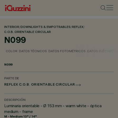
INTERIOR
/
DOWNLIGHTS & EMPOTRABLES
/
REFLEX
/
C.O.B. ORIENTABLE CIRCULAR
N099
COLOR
DATOS TÉCNICOS
DATOS FOTOMÉTRICOS
DATOS ELÉCTRICO
N099
PARTE DE
REFLEX C.O.B. ORIENTABLE CIRCULAR
DESCRIPCIÓN
Luminaria orientable - Ø 153 mm - warm white - óptica
medium - frame
M - Medium 13° / 14°