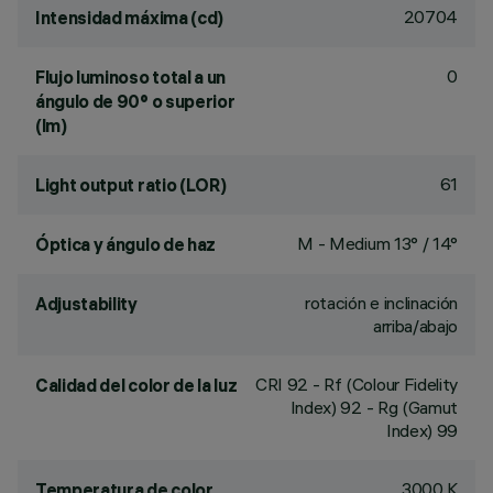
20704
Intensidad máxima (cd)
0
Flujo luminoso total a un
ángulo de 90° o superior
(lm)
61
Light output ratio (LOR)
M - Medium 13° / 14°
Óptica y ángulo de haz
rotación e inclinación
Adjustability
arriba/abajo
CRI
92
- Rf (Colour Fidelity
Calidad del color de la luz
Index) 92 - Rg (Gamut
Index) 99
3000 K
Temperatura de color