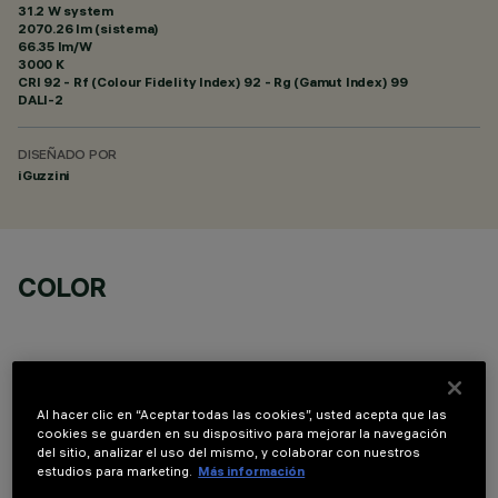
31.2 W system
2070.26 lm (sistema)
66.35 lm/W
3000 K
CRI
92
- Rf (Colour Fidelity Index) 92 - Rg (Gamut Index) 99
DALI-2
DISEÑADO POR
iGuzzini
COLOR
Al hacer clic en “Aceptar todas las cookies”, usted acepta que las
cookies se guarden en su dispositivo para mejorar la navegación
DATOS TÉCNICOS
del sitio, analizar el uso del mismo, y colaborar con nuestros
estudios para marketing.
Más información
ÚLTIMA ACTUALIZACIÓN: 07/08/2026