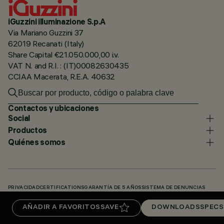
iGuzzini illuminazione S.p.A
Via Mariano Guzzini 37
62019 Recanati (Italy)
Share Capital €21.050.000,00 i.v.
VAT N. and R.I. : (IT)00082630435
CCIAA Macerata, R.E.A. 40632
Contactos y ubicaciones
Social
Productos
Quiénes somos
PRIVACIDAD
CERTIFICATIONS
GARANTÍA DE 5 AÑOS
SISTEMA DE DENUNCIAS
POLÍTICA DE COOKIES
ACCESSIBILITY STATEMENT
NUESTROS CÓDIGOS
AÑADIR A FAVORITOS
SAVE
DOWNLOADS
SPECS
KNOWLEDGE BASE (LOGIN REQUIRED)
DOWNLOADS