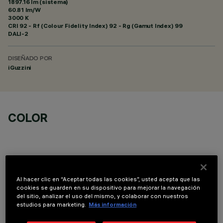
1897.16 lm (sistema)
60.81 lm/W
3000 K
CRI
92
- Rf (Colour Fidelity Index) 92 - Rg (Gamut Index) 99
DALI-2
DISEÑADO POR
iGuzzini
COLOR
Al hacer clic en “Aceptar todas las cookies”, usted acepta que las
DATOS TÉCNICOS
cookies se guarden en su dispositivo para mejorar la navegación
del sitio, analizar el uso del mismo, y colaborar con nuestros
estudios para marketing.
Más información
ÚLTIMA ACTUALIZACIÓN: 07/08/2026