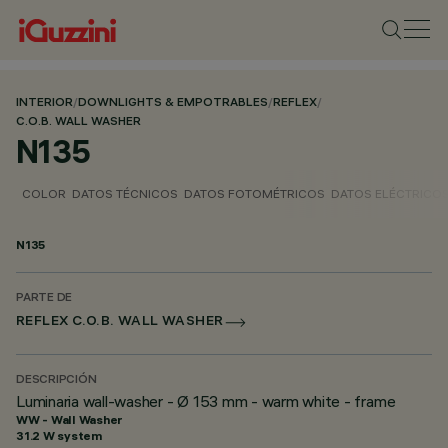
INTERIOR
/
DOWNLIGHTS & EMPOTRABLES
/
REFLEX
/
C.O.B. WALL WASHER
N135
COLOR
DATOS TÉCNICOS
DATOS FOTOMÉTRICOS
DATOS ELÉCTRICO
N135
PARTE DE
REFLEX C.O.B. WALL WASHER
DESCRIPCIÓN
Luminaria wall-washer - Ø 153 mm - warm white - frame
WW - Wall Washer
31.2 W system