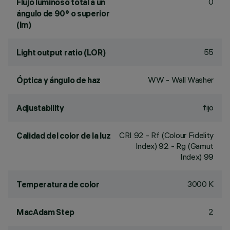
0
Flujo luminoso total a un
ángulo de 90° o superior
(lm)
55
Light output ratio (LOR)
WW - Wall Washer
Óptica y ángulo de haz
fijo
Adjustability
CRI
92
- Rf (Colour Fidelity
Calidad del color de la luz
Index) 92 - Rg (Gamut
Index) 99
3000 K
Temperatura de color
2
MacAdam Step