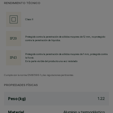
RENDIMIENTO TÉCNICO
Class II
Protegido contra la penetración de sólidos mayores de 12 mm, no protegido
contra la penetración de líquidos.
Protegido contra la penetración de sólidos mayores de 1 mm, protegido contra
la lluvia.
En la parte visible del producto una vez instalado
Cumple con la norma EN60598-1 y las regulaciones pertinentes.
PROPIEDADES FÍSICAS
1.22
Peso (kg)
Aluminio y termoplástico
Material