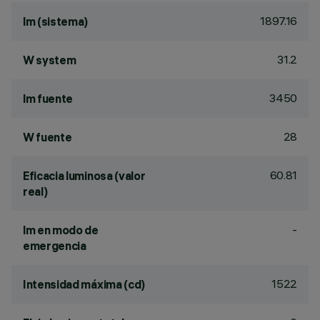
1897.16
lm (sistema)
31.2
W system
3450
lm fuente
28
W fuente
60.81
Eficacia luminosa (valor
real)
-
lm en modo de
emergencia
1522
Intensidad máxima (cd)