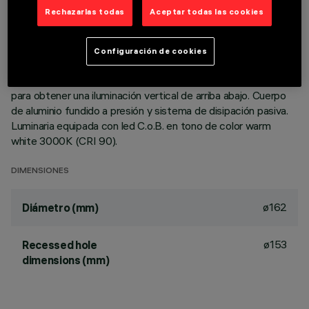
DESCRIPCIÓN
Rechazarlas todas
Aceptar todas las cookies
Luminaria circular wall-washer empotrable para usar con
lámpara LED de tecnología C.o.B. Versión con marco para
Configuración de cookies
instalación en apoyo. Reflector metalizado con vapor de
aluminio al vacío con capa de protección antirrayado ideal
para obtener una iluminación vertical de arriba abajo. Cuerpo
de aluminio fundido a presión y sistema de disipación pasiva.
Luminaria equipada con led C.o.B. en tono de color warm
white 3000K (CRI 90).
DIMENSIONES
ø162
Diámetro (mm)
ø153
Recessed hole
dimensions (mm)