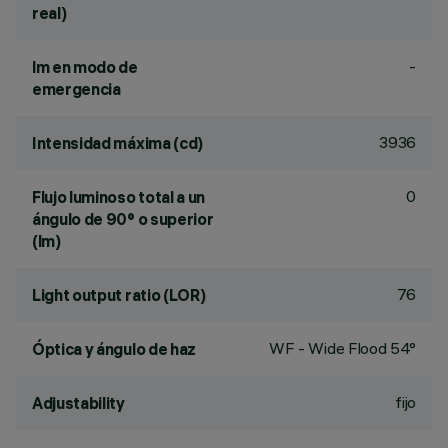
real)
-
lm en modo de
emergencia
3936
Intensidad máxima (cd)
0
Flujo luminoso total a un
ángulo de 90° o superior
(lm)
76
Light output ratio (LOR)
WF - Wide Flood 54°
Óptica y ángulo de haz
fijo
Adjustability