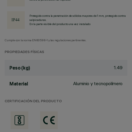
Protegido contra la penetración de sólidos mayores de 1 mm, protegido contra
salpicaduras.
En la parte visible del producto una vez instalado
Cumple con la norma EN60598-1 y las regulaciones pertinentes.
PROPIEDADES FÍSICAS
1.49
Peso (kg)
Aluminio y tecnopolímero
Material
CERTIFICACIÓN DEL PRODUCTO