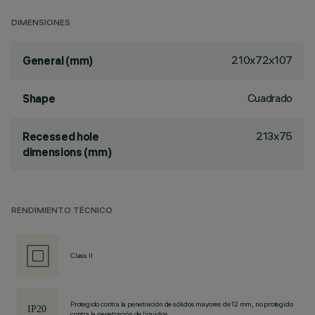
DIMENSIONES
210x72x107
General (mm)
Cuadrado
Shape
213x75
Recessed hole
dimensions (mm)
RENDIMIENTO TÉCNICO
Class II
Protegido contra la penetración de sólidos mayores de 12 mm, no protegido
contra la penetración de líquidos.