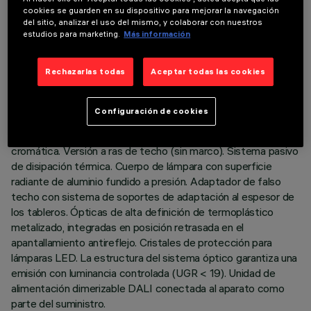
cookies se guarden en su dispositivo para mejorar la navegación
del sitio, analizar el uso del mismo, y colaborar con nuestros
DATOS TÉCNICOS
estudios para marketing.
Más información
ÚLTIMA ACTUALIZACIÓN: 01/08/2026
Rechazarlas todas
Aceptar todas las cookies
DESCRIPCIÓN
Configuración de cookies
Luminaria empotrable de tres cuerpos con óptica fija para
lámpara LED warm white con elevado índice de reproducción
cromática. Versión a ras de techo (sin marco). Sistema pasivo
de disipación térmica. Cuerpo de lámpara con superficie
radiante de aluminio fundido a presión. Adaptador de falso
techo con sistema de soportes de adaptación al espesor de
los tableros. Ópticas de alta definición de termoplástico
metalizado, integradas en posición retrasada en el
apantallamiento antireflejo. Cristales de protección para
lámparas LED. La estructura del sistema óptico garantiza una
emisión con luminancia controlada (UGR < 19). Unidad de
alimentación dimerizable DALI conectada al aparato como
parte del suministro.