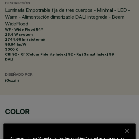
DESCRIPCIÓN
Luminaria Empotrable fija de tres cuerpos - Minimal - LED -
Warm - Alimentación dimerizable DALI integrada - Beam
WideFlood
WF - Wide Flood 54°
28.4 W system
2744.66 lm (sistema)
96.64 lm/W
3000 K
CRI
92
- Rf (Colour Fidelity Index) 92 - Rg (Gamut Index) 99
DALI
DISEÑADO POR
iGuzzini
COLOR
Al hacer clic en “Aceptar todas las cookies”, usted acepta que las