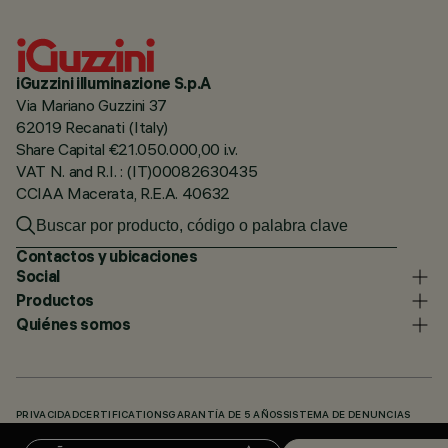
iGuzzini illuminazione S.p.A
Via Mariano Guzzini 37
62019 Recanati (Italy)
Share Capital €21.050.000,00 i.v.
VAT N. and R.I. : (IT)00082630435
CCIAA Macerata, R.E.A. 40632
Contactos y ubicaciones
Social
Productos
Quiénes somos
PRIVACIDAD
CERTIFICATIONS
GARANTÍA DE 5 AÑOS
SISTEMA DE DENUNCIAS
POLÍTICA DE COOKIES
ACCESSIBILITY STATEMENT
NUESTROS CÓDIGOS