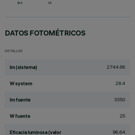
BIS
CE
DATOS FOTOMÉTRICOS
DETALLES
2744.66
lm (sistema)
28.4
W system
3350
lm fuente
25
W fuente
96.64
Eficacia luminosa (valor