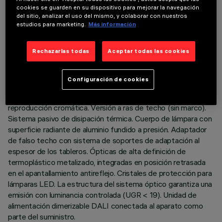
cookies se guarden en su dispositivo para mejorar la navegación
del sitio, analizar el uso del mismo, y colaborar con nuestros
DATOS TÉCNICOS
estudios para marketing.
Más información
ÚLTIMA ACTUALIZACIÓN: 01/08/2026
Rechazarlas todas
Aceptar todas las cookies
DESCRIPCIÓN
Configuración de cookies
Luminaria empotrable de tres cuerpos con óptica fija para
lámpara led warm white 2700K con elevado índice de
reproducción cromática. Versión a ras de techo (sin marco).
Sistema pasivo de disipación térmica. Cuerpo de lámpara con
superficie radiante de aluminio fundido a presión. Adaptador
de falso techo con sistema de soportes de adaptación al
espesor de los tableros. Ópticas de alta definición de
termoplástico metalizado, integradas en posición retrasada
en el apantallamiento antireflejo. Cristales de protección para
lámparas LED. La estructura del sistema óptico garantiza una
emisión con luminancia controlada (UGR < 19). Unidad de
alimentación dimerizable DALI conectada al aparato como
parte del suministro.