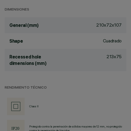
DIMENSIONES
210x72x107
General (mm)
Cuadrado
Shape
213x75
Recessed hole
dimensions (mm)
RENDIMIENTO TÉCNICO
Class II
Protegido contra la penetración de sólidos mayores de 12 mm, no protegido
contra la penetración de líquidos.