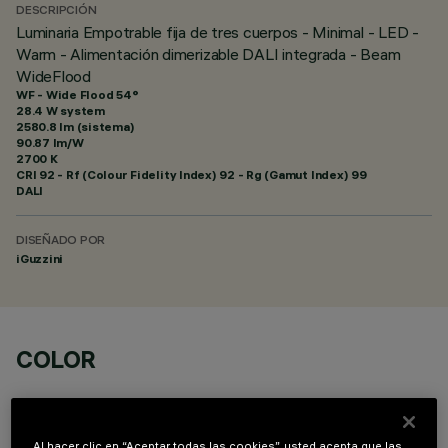
DESCRIPCIÓN
Luminaria Empotrable fija de tres cuerpos - Minimal - LED -
Warm - Alimentación dimerizable DALI integrada - Beam
WideFlood
WF - Wide Flood 54°
28.4 W system
2580.8 lm (sistema)
90.87 lm/W
2700 K
CRI
92
- Rf (Colour Fidelity Index) 92 - Rg (Gamut Index) 99
DALI
DISEÑADO POR
iGuzzini
COLOR
Al hacer clic en “Aceptar todas las cookies”, usted acepta que las