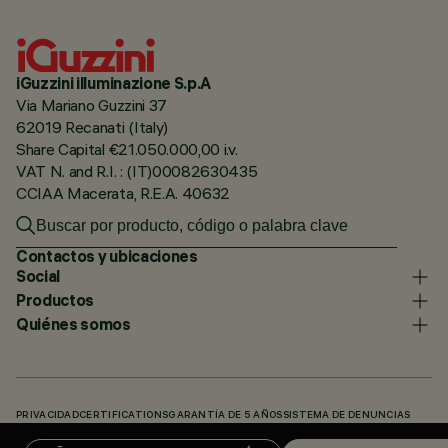
iGuzzini illuminazione S.p.A
Via Mariano Guzzini 37
62019 Recanati (Italy)
Share Capital €21.050.000,00 i.v.
VAT N. and R.I. : (IT)00082630435
CCIAA Macerata, R.E.A. 40632
Contactos y ubicaciones
Social
Productos
Quiénes somos
PRIVACIDAD
CERTIFICATIONS
GARANTÍA DE 5 AÑOS
SISTEMA DE DENUNCIAS
POLÍTICA DE COOKIES
ACCESSIBILITY STATEMENT
NUESTROS CÓDIGOS