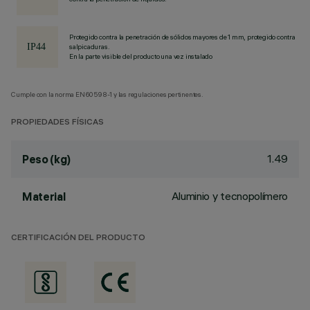
Protegido contra la penetración de sólidos mayores de 1 mm, protegido contra
salpicaduras.
En la parte visible del producto una vez instalado
Cumple con la norma EN60598-1 y las regulaciones pertinentes.
PROPIEDADES FÍSICAS
1.49
Peso (kg)
Aluminio y tecnopolímero
Material
CERTIFICACIÓN DEL PRODUCTO