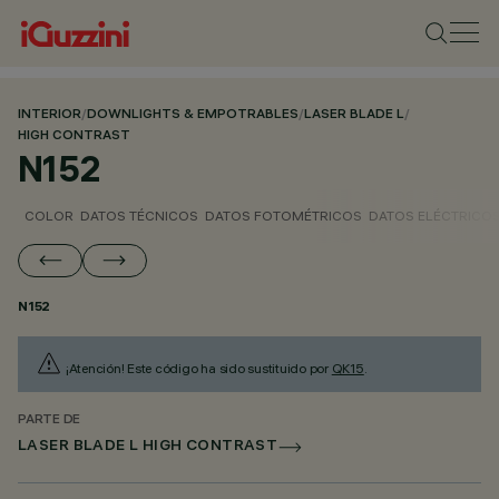
INTERIOR
/
DOWNLIGHTS & EMPOTRABLES
/
LASER BLADE L
/
HIGH CONTRAST
N152
COLOR
DATOS TÉCNICOS
DATOS FOTOMÉTRICOS
DATOS ELÉCTRICO
N152
¡Atención! Este código ha sido sustituido por
QK15
.
PARTE DE
LASER BLADE L HIGH CONTRAST