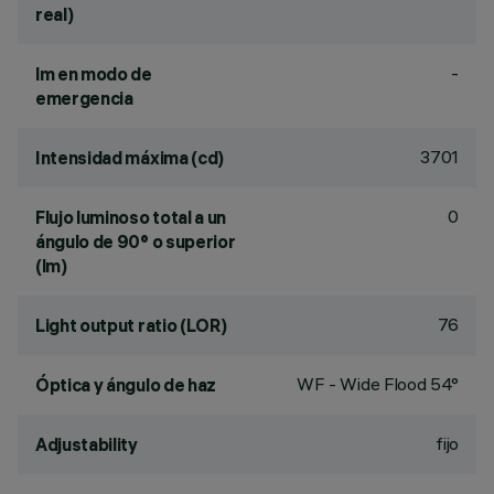
real)
-
lm en modo de
emergencia
3701
Intensidad máxima (cd)
0
Flujo luminoso total a un
ángulo de 90° o superior
(lm)
76
Light output ratio (LOR)
WF - Wide Flood 54°
Óptica y ángulo de haz
fijo
Adjustability