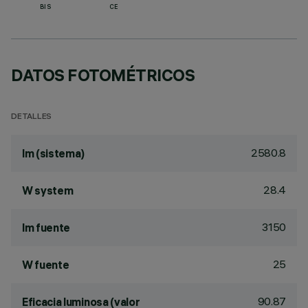
BIS
CE
DATOS FOTOMÉTRICOS
DETALLES
2580.8
lm (sistema)
28.4
W system
3150
lm fuente
25
W fuente
90.87
Eficacia luminosa (valor