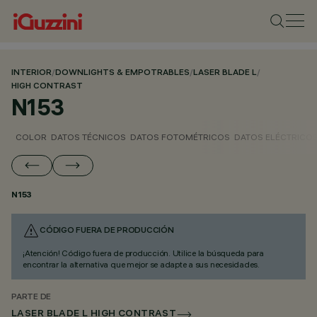
INTERIOR
/
DOWNLIGHTS & EMPOTRABLES
/
LASER BLADE L
/
HIGH CONTRAST
N153
COLOR
DATOS TÉCNICOS
DATOS FOTOMÉTRICOS
DATOS ELÉCTRICO
N153
CÓDIGO FUERA DE PRODUCCIÓN
¡Atención! Código fuera de producción. Utilice la búsqueda para
encontrar la alternativa que mejor se adapte a sus necesidades.
PARTE DE
LASER BLADE L HIGH CONTRAST