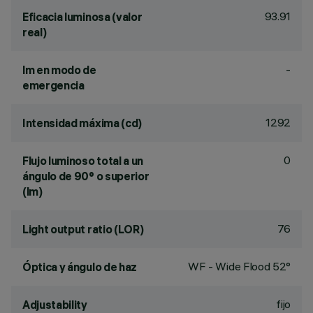
93.91
Eficacia luminosa (valor
real)
-
lm en modo de
emergencia
1292
Intensidad máxima (cd)
0
Flujo luminoso total a un
ángulo de 90° o superior
(lm)
76
Light output ratio (LOR)
WF - Wide Flood 52°
Óptica y ángulo de haz
fijo
Adjustability