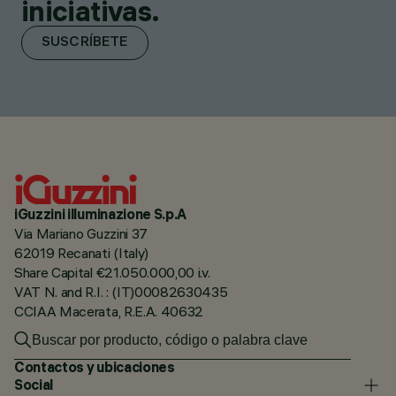
iniciativas.
SUSCRÍBETE
iGuzzini illuminazione S.p.A
Via Mariano Guzzini 37
62019 Recanati (Italy)
Share Capital €21.050.000,00 i.v.
VAT N. and R.I. : (IT)00082630435
CCIAA Macerata, R.E.A. 40632
Contactos y ubicaciones
Social