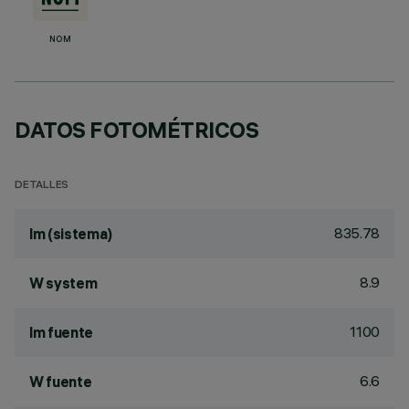
NOM
DATOS FOTOMÉTRICOS
DETALLES
835.78
lm (sistema)
8.9
W system
1100
lm fuente
6.6
W fuente