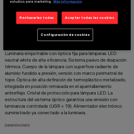
estudios para marketing.
Más información
DATOS TÉCNICOS
Rechazarlas todas
Aceptar todas las cookies
ÚLTIMA ACTUALIZACIÓN: 01/08/2026
Configuración de cookies
DESCRIPCIÓN
Luminaria empotrable con óptica fija para lámparas LED
neutral white de alta eficiencia. Sistema pasivo de disipación
térmica. Cuerpo de la lámpara con superficie radiante de
aluminio fundido a presión, versión con marco perimetral de
tope. Óptica de alta definición de termoplástico metalizado,
integrada en posición retrasada en el apantallamiento
antireflejo. Cristal de protección para lámpara LED. La
estructura del sistema óptico garantiza una emisión con
luminancia controlada (UGR < 19). Alimentador electrónico
suministrado ya conectado a la luminaria.
DIMENSIONES