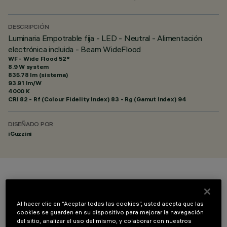
DESCRIPCIÓN
Luminaria Empotrable fija - LED - Neutral - Alimentación
electrónica incluida - Beam WideFlood
WF - Wide Flood 52°
8.9 W system
835.78 lm (sistema)
93.91 lm/W
4000 K
CRI
82
- Rf (Colour Fidelity Index) 83 - Rg (Gamut Index) 94
DISEÑADO POR
iGuzzini
COLOR
Al hacer clic en “Aceptar todas las cookies”, usted acepta que las
cookies se guarden en su dispositivo para mejorar la navegación
del sitio, analizar el uso del mismo, y colaborar con nuestros