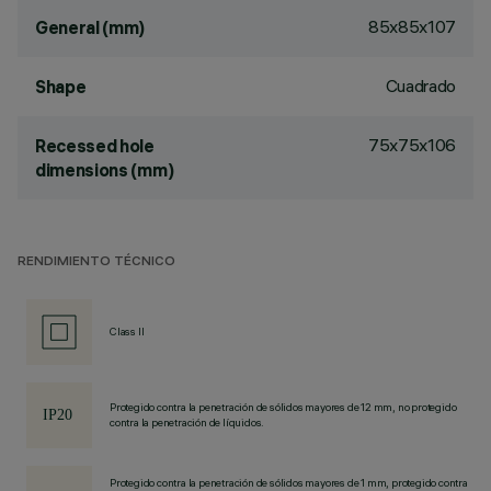
85x85x107
General (mm)
Cuadrado
Shape
75x75x106
Recessed hole
dimensions (mm)
RENDIMIENTO TÉCNICO
Class II
Protegido contra la penetración de sólidos mayores de 12 mm, no protegido
contra la penetración de líquidos.
Protegido contra la penetración de sólidos mayores de 1 mm, protegido contra