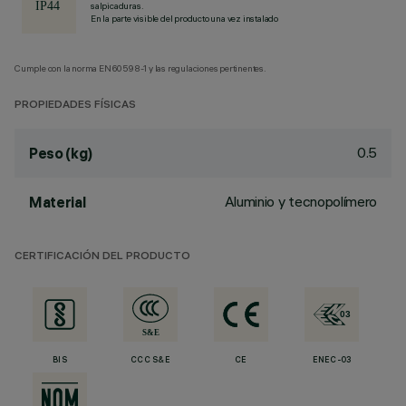
salpicaduras.
En la parte visible del producto una vez instalado
Cumple con la norma EN60598-1 y las regulaciones pertinentes.
PROPIEDADES FÍSICAS
0.5
Peso (kg)
Aluminio y tecnopolímero
Material
CERTIFICACIÓN DEL PRODUCTO
BIS
CCC S&E
CE
ENEC-03