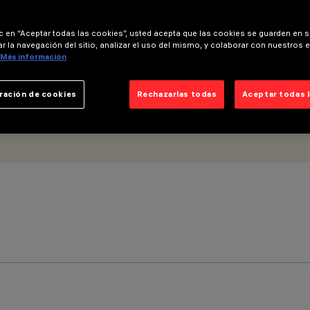
able DALI integrada - Beam Flood
ic en “Aceptar todas las cookies”, usted acepta que las cookies se guarden en s
r la navegación del sitio, analizar el uso del mismo, y colaborar con nuestros 
Más información
ración de cookies
Rechazarlas todas
Aceptar todas 