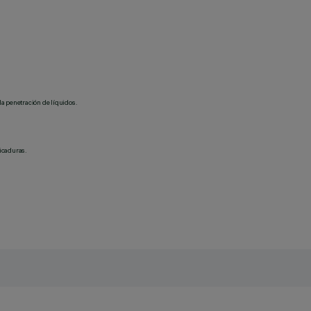
la penetración de líquidos.
picaduras.