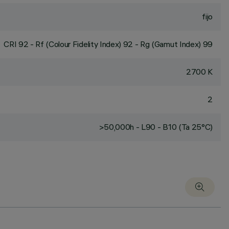
fijo
CRI
92
- Rf (Colour Fidelity Index) 92 - Rg (Gamut Index) 99
2700 K
2
>50,000h - L90 - B10 (Ta 25°C)