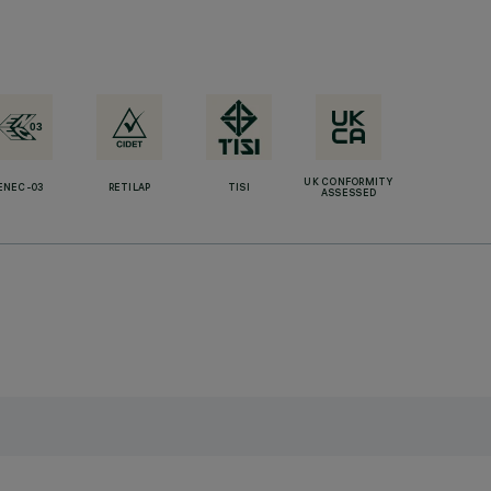
UK CONFORMITY
ENEC-03
RETILAP
TISI
ASSESSED