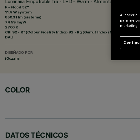
Luminaria Empotrable fija - LED - Warm - Alimentación dimeriz
F - Flood 32°
11.4 W system
Al hacer cl
850.31 lm (sistema)
para mejora
74.59 lm/W
marketing.
2700 K
CRI
92
- Rf (Colour Fidelity Index) 92 - Rg (Gamut Index) 99
DALI
Configu
DISEÑADO POR
iGuzzini
COLOR
DATOS TÉCNICOS