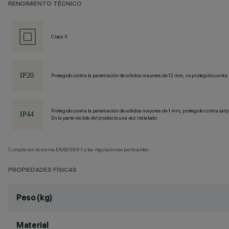
RENDIMIENTO TÉCNICO
Class II
Protegido contra la penetración de sólidos mayores de 12 mm, no protegido contra 
Protegido contra la penetración de sólidos mayores de 1 mm, protegido contra sal
En la parte visible del producto una vez instalado
Cumple con la norma EN60598-1 y las regulaciones pertinentes.
PROPIEDADES FÍSICAS
Peso (kg)
Material