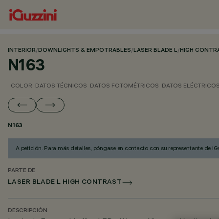
INTERIOR
/
DOWNLIGHTS & EMPOTRABLES
/
LASER BLADE L
/
HIGH CONTR
N163
COLOR
DATOS TÉCNICOS
DATOS FOTOMÉTRICOS
DATOS ELÉCTRICO
N163
A petición. Para más detalles, póngase en contacto con su representante de iGu
PARTE DE
LASER BLADE L HIGH CONTRAST
DESCRIPCIÓN