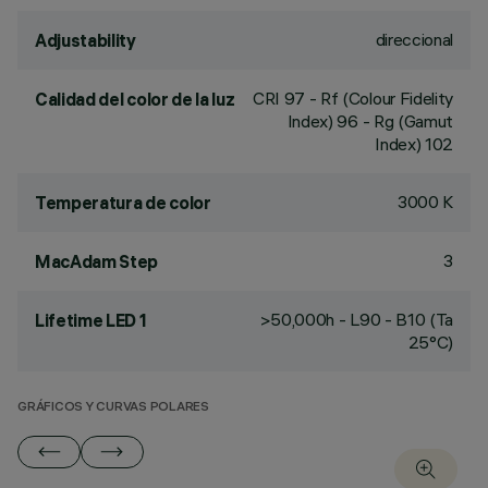
direccional
Adjustability
CRI
97
- Rf (Colour Fidelity
Calidad del color de la luz
Index) 96 - Rg (Gamut
Index) 102
3000 K
Temperatura de color
3
MacAdam Step
>50,000h - L90 - B10 (Ta
Lifetime LED 1
25°C)
GRÁFICOS Y CURVAS POLARES