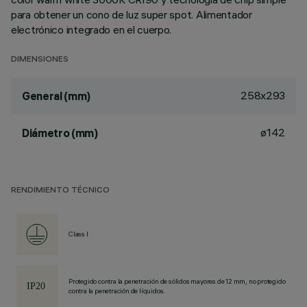
para obtener un cono de luz super spot. Alimentador
electrónico integrado en el cuerpo.
DIMENSIONES
258x293
General (mm)
ø142
Diámetro (mm)
RENDIMIENTO TÉCNICO
Class I
Protegido contra la penetración de sólidos mayores de 12 mm, no protegido
contra la penetración de líquidos.