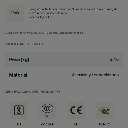
Protegido contra la penetración de sólidos mayores de 1 mm, no protegido
contra la penetración de líquidos.
Para montaje óptico
Cumple con la norma EN60598-1 y las regulaciones pertinentes.
PROPIEDADES FÍSICAS
3.45
Peso (kg)
Aluminio y termoplástico
Material
CERTIFICACIÓN DEL PRODUCTO
BIS
CCC S&E
CE
ENEC-03