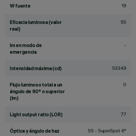
19
W fuente
55
Eficacia luminosa (valor
real)
-
lm en modo de
emergencia
53349
Intensidad máxima (cd)
0
Flujo luminoso total a un
ángulo de 90° o superior
(lm)
77
Light output ratio (LOR)
SS - SuperSpot 6°
Óptica y ángulo de haz