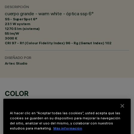
DESCRIPCIÓN
cuerpo grande - warm white - óptica ssp 6°
SS - SuperSpot 6°
23.1 W system
1270.5 lm (sistema)
55 lm/W
3000 K
CRI
97
- Rf (Colour Fidelity Index) 96 - Rg (Gamut Index) 102
DISEÑADO POR
Artec Studio
COLOR
Al hacer clic en “Aceptar todas las cookies”, usted acepta que las
cookies se guarden en su dispositivo para mejorar la navegación
del sitio, analizar el uso del mismo, y colaborar con nuestros
estudios para marketing.
Más información