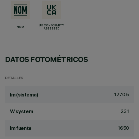
UK CONFORMITY
NOM
ASSESSED
DATOS FOTOMÉTRICOS
DETALLES
1270.5
lm (sistema)
23.1
W system
1650
lm fuente