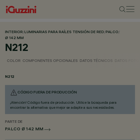
INTERIOR
/
LUMINARIAS PARA RAÍLES TENSIÓN DE RED
/
PALCO
/
Ø 142 MM
N212
COLOR
COMPONENTES OPCIONALES
DATOS TÉCNICOS
DATOS FOTO
N212
CÓDIGO FUERA DE PRODUCCIÓN
¡Atención! Código fuera de producción. Utilice la búsqueda para
encontrar la alternativa que mejor se adapte a sus necesidades.
PARTE DE
PALCO Ø 142 MM