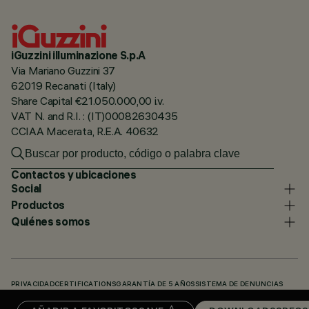
iGuzzini illuminazione S.p.A
Via Mariano Guzzini 37
62019 Recanati (Italy)
Share Capital €21.050.000,00 i.v.
VAT N. and R.I. : (IT)00082630435
CCIAA Macerata, R.E.A. 40632
Contactos y ubicaciones
Social
Productos
Quiénes somos
PRIVACIDAD
CERTIFICATIONS
GARANTÍA DE 5 AÑOS
SISTEMA DE DENUNCIAS
POLÍTICA DE COOKIES
ACCESSIBILITY STATEMENT
NUESTROS CÓDIGOS