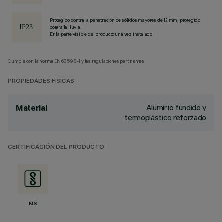
Protegido contra la penetración de sólidos mayores de 12 mm, protegido
contra la lluvia.
En la parte visible del producto una vez instalado
Cumple con la norma EN60598-1 y las regulaciones pertinentes.
PROPIEDADES FÍSICAS
Aluminio fundido y
Material
termoplástico reforzado
CERTIFICACIÓN DEL PRODUCTO
BIS