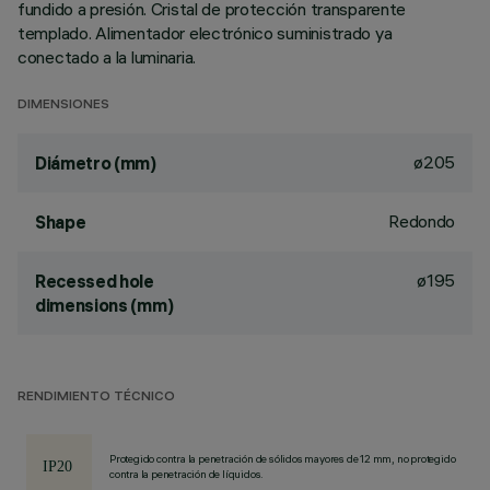
fundido a presión. Cristal de protección transparente
templado. Alimentador electrónico suministrado ya
conectado a la luminaria.
DIMENSIONES
ø205
Diámetro (mm)
Redondo
Shape
ø195
Recessed hole
dimensions (mm)
RENDIMIENTO TÉCNICO
Protegido contra la penetración de sólidos mayores de 12 mm, no protegido
contra la penetración de líquidos.