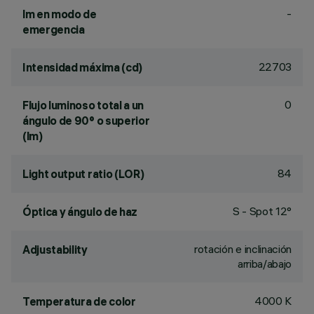
-
lm en modo de
emergencia
22703
Intensidad máxima (cd)
0
Flujo luminoso total a un
ángulo de 90° o superior
(lm)
84
Light output ratio (LOR)
S - Spot 12°
Óptica y ángulo de haz
rotación e inclinación
Adjustability
arriba/abajo
4000 K
Temperatura de color