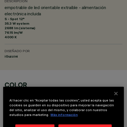
DESCRIPCIÓN
empotrable de led orientable extraíble - alimentación
electrónica incluida
S - Spot 12°
35.3 W system
2688 lm (sistema)
76.15 lm/W
4000 K
DISEÑADO POR
iGuzzini
COLOR
Al hacer clic en “Aceptar todas las cookies”, usted acepta que las
cookies se guarden en su dispositivo para mejorar la navegación
del sitio, analizar el uso del mismo, y colaborar con nuestros
estudios para marketing.
Más información
COMPONENTES OPCIONALES