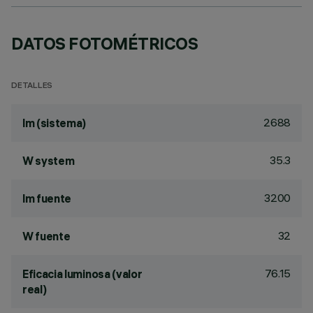
DATOS FOTOMÉTRICOS
DETALLES
2688
lm (sistema)
35.3
W system
3200
lm fuente
32
W fuente
76.15
Eficacia luminosa (valor
real)