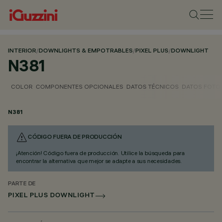
INTERIOR
/
DOWNLIGHTS & EMPOTRABLES
/
PIXEL PLUS
/
DOWNLIGHT
N381
COLOR
COMPONENTES OPCIONALES
DATOS TÉCNICOS
DATOS FOTO
N381
CÓDIGO FUERA DE PRODUCCIÓN
¡Atención! Código fuera de producción. Utilice la búsqueda para
encontrar la alternativa que mejor se adapte a sus necesidades.
PARTE DE
PIXEL PLUS DOWNLIGHT