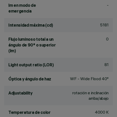
-
lm en modo de
emergencia
5181
Intensidad máxima (cd)
0
Flujo luminoso total a un
ángulo de 90° o superior
(lm)
81
Light output ratio (LOR)
WF - Wide Flood 40°
Óptica y ángulo de haz
rotación e inclinación
Adjustability
arriba/abajo
4000 K
Temperatura de color