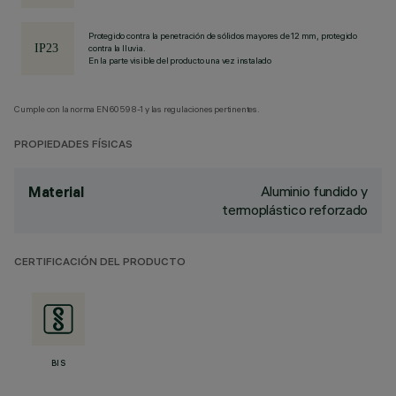
Protegido contra la penetración de sólidos mayores de 12 mm, protegido
contra la lluvia.
En la parte visible del producto una vez instalado
Cumple con la norma EN60598-1 y las regulaciones pertinentes.
PROPIEDADES FÍSICAS
Aluminio fundido y
Material
termoplástico reforzado
CERTIFICACIÓN DEL PRODUCTO
BIS