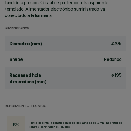
fundido a presión. Cristal de protección transparente
templado. Alimentador electrónico suministrado ya
conectado a la luminaria.
DIMENSIONES
ø205
Diámetro (mm)
Redondo
Shape
ø195
Recessed hole
dimensions (mm)
RENDIMIENTO TÉCNICO
Protegido contra la penetración de sólidos mayores de 12 mm, no protegido
contra la penetración de líquidos.