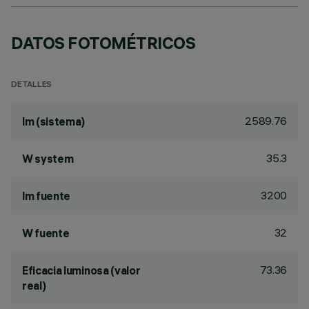
DATOS FOTOMÉTRICOS
DETALLES
2589.76
lm (sistema)
35.3
W system
3200
lm fuente
32
W fuente
73.36
Eficacia luminosa (valor
real)