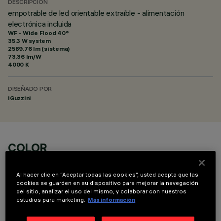
DESCRIPCIÓN
empotrable de led orientable extraíble - alimentación
electrónica incluida
WF - Wide Flood 40°
35.3 W system
2589.76 lm (sistema)
73.36 lm/W
4000 K
DISEÑADO POR
iGuzzini
COLOR
Al hacer clic en “Aceptar todas las cookies”, usted acepta que las
cookies se guarden en su dispositivo para mejorar la navegación
del sitio, analizar el uso del mismo, y colaborar con nuestros
estudios para marketing.
Más información
COMPONENTES OPCIONALES