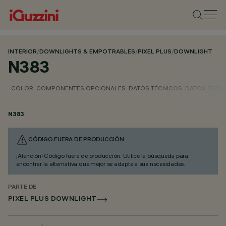
INTERIOR
/
DOWNLIGHTS & EMPOTRABLES
/
PIXEL PLUS
/
DOWNLIGHT
N383
COLOR
COMPONENTES OPCIONALES
DATOS TÉCNICOS
DATOS FOTO
N383
CÓDIGO FUERA DE PRODUCCIÓN
¡Atención! Código fuera de producción. Utilice la búsqueda para
encontrar la alternativa que mejor se adapte a sus necesidades.
PARTE DE
PIXEL PLUS DOWNLIGHT