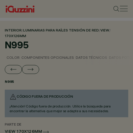
INTERIOR
/
LUMINARIAS PARA RAÍLES TENSIÓN DE RED
/
VIEW
/
170X126MM
N995
COLOR
COMPONENTES OPCIONALES
DATOS TÉCNICOS
DATOS FOTO
N995
CÓDIGO FUERA DE PRODUCCIÓN
¡Atención! Código fuera de producción. Utilice la búsqueda para
encontrar la alternativa que mejor se adapte a sus necesidades.
PARTE DE
VIEW 170X126MM