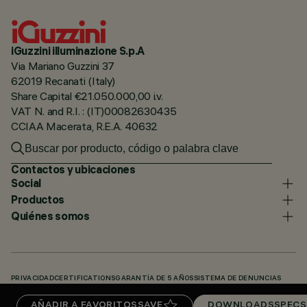
iGuzzini illuminazione S.p.A
Via Mariano Guzzini 37
62019 Recanati (Italy)
Share Capital €21.050.000,00 i.v.
VAT N. and R.I. : (IT)00082630435
CCIAA Macerata, R.E.A. 40632
Contactos y ubicaciones
Social
Productos
Quiénes somos
PRIVACIDAD
CERTIFICATIONS
GARANTÍA DE 5 AÑOS
SISTEMA DE DENUNCIAS
POLÍTICA DE COOKIES
ACCESSIBILITY STATEMENT
NUESTROS CÓDIGOS
AÑADIR A FAVORITOS
SAVE
DOWNLOADS
SPECS