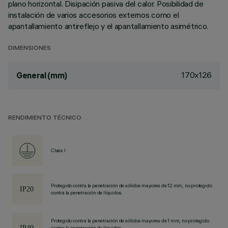
plano horizontal. Disipación pasiva del calor. Posibilidad de
instalación de varios accesorios externos como el
apantallamiento antireflejo y el apantallamiento asimétrico.
DIMENSIONES
170x126
General (mm)
RENDIMIENTO TÉCNICO
Class I
Protegido contra la penetración de sólidos mayores de 12 mm, no protegido
contra la penetración de líquidos.
Protegido contra la penetración de sólidos mayores de 1 mm, no protegido
contra la penetración de líquidos.