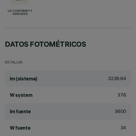
UK CONFORMITY
ASSESSED
DATOS FOTOMÉTRICOS
DETALLES
3239.64
lm (sistema)
37.6
W system
3600
lm fuente
34
W fuente