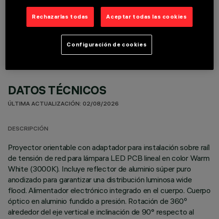
COMPONENTES OPCIONALES
Rechazarlas todas
Aceptar todas las cookies
Configuración de cookies
DATOS TÉCNICOS
ÚLTIMA ACTUALIZACIÓN: 02/08/2026
DESCRIPCIÓN
Proyector orientable con adaptador para instalación sobre raíl
de tensión de red para lámpara LED PCB lineal en color Warm
White (3000K). Incluye reflector de aluminio súper puro
anodizado para garantizar una distribución luminosa wide
flood. Alimentador electrónico integrado en el cuerpo. Cuerpo
óptico en aluminio fundido a presión. Rotación de 360º
alrededor del eje vertical e inclinación de 90° respecto al