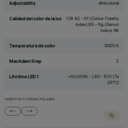
direccional
Adjustability
CRI
82
- Rf (Colour Fidelity
Calidad del color de la luz
Index) 85 - Rg (Gamut
Index) 96
3000 K
Temperatura de color
2
MacAdam Step
>50,000h - L80 - B10 (Ta
Lifetime LED 1
25°C)
GRÁFICOS Y CURVAS POLARES