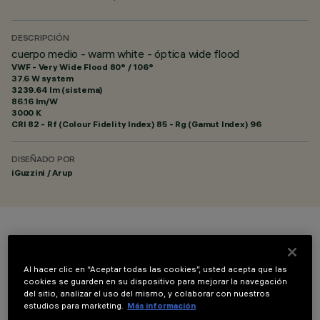
DESCRIPCIÓN
cuerpo medio - warm white - óptica wide flood
VWF - Very Wide Flood 80° / 106°
37.6 W system
3239.64 lm (sistema)
86.16 lm/W
3000 K
CRI
82
- Rf (Colour Fidelity Index) 85 - Rg (Gamut Index) 96
DISEÑADO POR
iGuzzini / Arup
COLOR
Al hacer clic en “Aceptar todas las cookies”, usted acepta que las
cookies se guarden en su dispositivo para mejorar la navegación
del sitio, analizar el uso del mismo, y colaborar con nuestros
estudios para marketing.
Más información